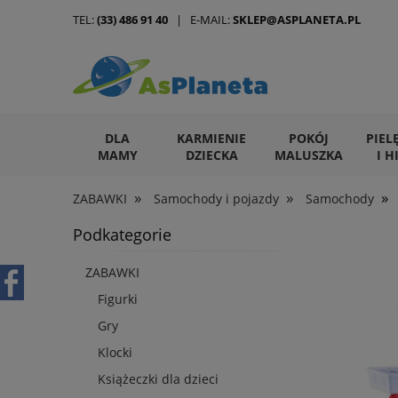
TEL:
(33) 486 91 40
| E-MAIL:
SKLEP@ASPLANETA.PL
DLA
KARMIENIE
POKÓJ
PIEL
MAMY
DZIECKA
MALUSZKA
I H
»
»
»
ZABAWKI
Samochody i pojazdy
Samochody
ARTYKUŁY DLA ZWIERZĄT
Podkategorie
ZABAWKI
Figurki
Gry
Klocki
Książeczki dla dzieci