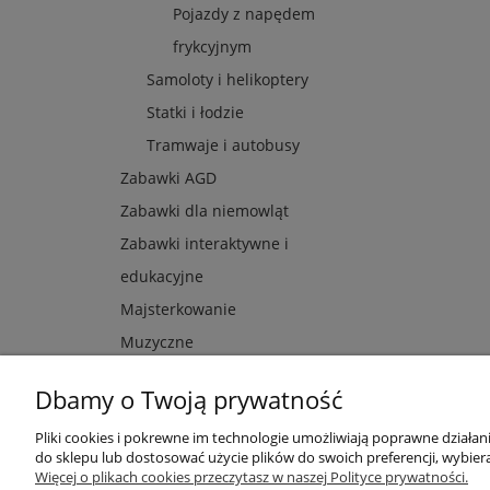
Pojazdy z napędem
frykcyjnym
Samoloty i helikoptery
Statki i łodzie
Tramwaje i autobusy
Zabawki AGD
Zabawki dla niemowląt
Zabawki interaktywne i
edukacyjne
Majsterkowanie
Muzyczne
Dbamy o Twoją prywatność
Pliki cookies i pokrewne im technologie umożliwiają poprawne działa
Przydatne linki
Warunki z
do sklepu lub dostosować użycie plików do swoich preferencji, wybiera
Więcej o plikach cookies przeczytasz w naszej Polityce prywatności.
Nowości
Regulaminy