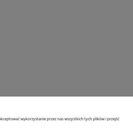
kceptować wykorzystanie przez nas wszystkich tych plików i przejść
Informacje o sklepie
O firmie