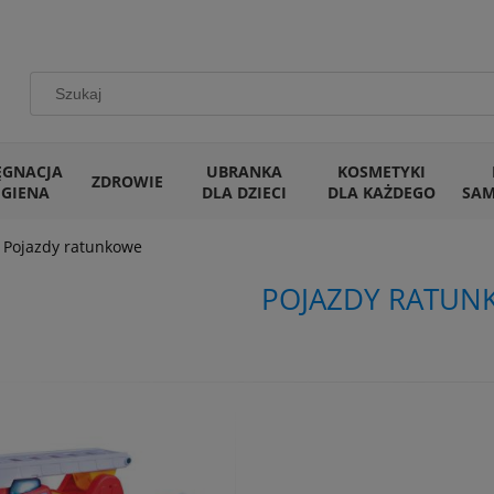
ĘGNACJA
UBRANKA
KOSMETYKI
ZDROWIE
IGIENA
DLA DZIECI
DLA KAŻDEGO
SA
Pojazdy ratunkowe
POJAZDY RATUN