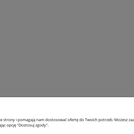
nie strony i pomagają nam dostosować ofertę do Twoich potrzeb. Możesz zaa
akupów
Moje konto
jąc opcję "Dostosuj zgody".
Twoje zamówienia