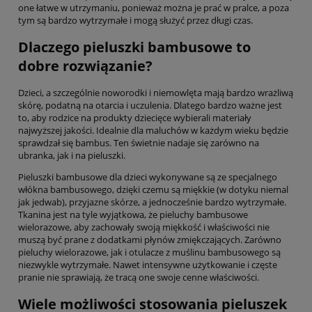
one łatwe w utrzymaniu, ponieważ można je prać w pralce, a poza
tym są bardzo wytrzymałe i mogą służyć przez długi czas.
Dlaczego pieluszki bambusowe to
dobre rozwiązanie?
Dzieci, a szczególnie noworodki i niemowlęta mają bardzo wrażliwą
skórę, podatną na otarcia i uczulenia. Dlatego bardzo ważne jest
to, aby rodzice na produkty dziecięce wybierali materiały
najwyższej jakości. Idealnie dla maluchów w każdym wieku będzie
sprawdzał się bambus. Ten świetnie nadaje się zarówno na
ubranka, jak i na pieluszki.
Pieluszki bambusowe dla dzieci wykonywane są ze specjalnego
włókna bambusowego, dzięki czemu są miękkie (w dotyku niemal
jak jedwab), przyjazne skórze, a jednocześnie bardzo wytrzymałe.
Tkanina jest na tyle wyjątkowa, że pieluchy bambusowe
wielorazowe, aby zachowały swoją miękkość i właściwości nie
muszą być prane z dodatkami płynów zmiękczających. Zarówno
pieluchy wielorazowe, jak i otulacze z muślinu bambusowego są
niezwykle wytrzymałe. Nawet intensywne użytkowanie i częste
pranie nie sprawiają, że tracą one swoje cenne właściwości.
Wiele możliwości stosowania pieluszek