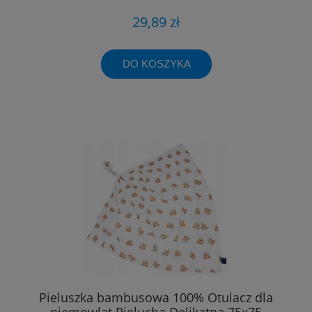
29,89 zł
DO KOSZYKA
Pieluszka bambusowa 100% Otulacz dla
niemowląt Pielucha Delikatna 75x75