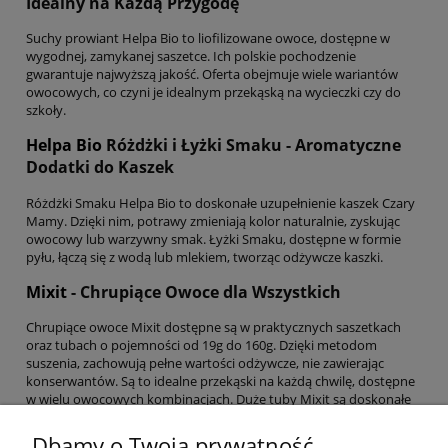
Idealny na Każdą Przygodę
Suchy prowiant Helpa Bio to liofilizowane owoce, dostępne w
wygodnej, zamykanej saszetce. Ich polskie pochodzenie
gwarantuje najwyższą jakość. Oferta obejmuje wiele wariantów
owocowych, co czyni je idealnym przekąską na wycieczki czy do
szkoły.
Helpa Bio
Różdżki i Łyżki Smaku - Aromatyczne
Dodatki do Kaszek
Różdżki Smaku Helpa Bio to doskonałe uzupełnienie kaszek Czary
Mamy. Dzięki nim, potrawy zmieniają kolor naturalnie, zyskując
owocowy lub warzywny smak. Łyżki Smaku, dostępne w formie
pyłu, łączą się z wodą lub mlekiem, tworząc odżywcze kaszki.
Mixit
- Chrupiące Owoce dla Wszystkich
Chrupiące owoce Mixit dostępne są w praktycznych saszetkach
oraz tubach o pojemności od 19g do 160g. Dzięki metodom
suszenia, zachowują pełne wartości odżywcze, nie zawierając
konserwantów. Są to idealne przekąski na każdą chwilę, dostępne
w wielu owocowych kombinacjach. Duże tuby Mixit są doskonałe
na podróże i rodzinne wieczory.
Dbamy o Twoją prywatność