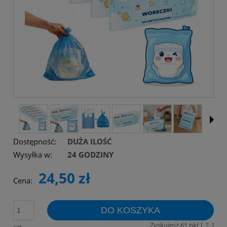
Dostępność:
DUŻA ILOŚĆ
Wysyłka w:
24 GODZINY
24,50 zł
Cena:
DO KOSZYKA
Zyskujesz
61
pkt [
?
]
szt.