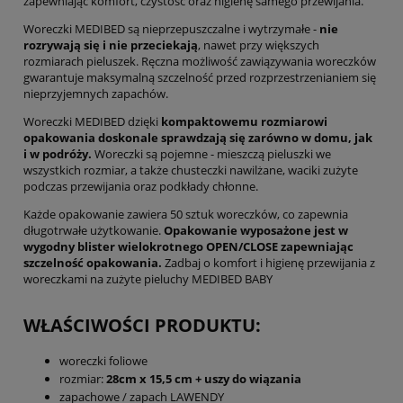
zapewniając komfort, czystość oraz higienę samego przewijania.
Woreczki MEDIBED są nieprzepuszczalne i wytrzymałe -
nie
rozrywają się i nie przeciekają
, nawet przy większych
rozmiarach pieluszek. Ręczna możliwość zawiązywania woreczków
gwarantuje maksymalną szczelność przed rozprzestrzenianiem się
nieprzyjemnych zapachów.
Woreczki MEDIBED dzięki
kompaktowemu rozmiarowi
opakowania doskonale sprawdzają się zarówno w domu, jak
i w podróży.
Woreczki są pojemne - mieszczą pieluszki we
wszystkich rozmiar, a także chusteczki nawilżane, waciki zużyte
podczas przewijania oraz podkłady chłonne.
Każde opakowanie zawiera 50 sztuk woreczków, co zapewnia
długotrwałe użytkowanie.
Opakowanie wyposażone jest w
wygodny blister wielokrotnego OPEN/CLOSE zapewniając
szczelność opakowania.
Zadbaj o komfort i higienę przewijania z
woreczkami na zużyte pieluchy MEDIBED BABY
WŁAŚCIWOŚCI PRODUKTU:
woreczki foliowe
rozmiar:
28cm x 15,5 cm + uszy do wiązania
zapachowe / zapach LAWENDY