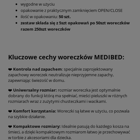
wygodne w użyciu
opakowanie z praktycznym zamknięciem OPEN/CLOSE
ilość w opakowaniu:
50 szt.
zestaw składa się z 5szt opakowań po 50szt woreczków
razem 250szt woreczków
Kluczowe cechy woreczków MEDIBED:
❤️
Kontrola nad zapachem
: specjalnie zaprojektowany
zapachowy woreczek neutralizuje nieprzyjemne zapachy,
zapewniając świeżość w domu.
❤️
Uniwersalny rozmiar:
rozmiar woreczka jest optymalnie
dobrany do funkcji którą ma spełniać, mieści pieluszki w różnych
rozmiarach wraz z zużytymi chusteczkami i wacikami.
❤️
Komfort korzystania:
Woreczki są łatwe w użyciu, co pozwala
na szybkie działanie.
❤️
Kompaktowe rozmiary:
Idealnie pasują do każdego kosza na
śmieci, a dzięki kompaktowym rozmiarom łatwo je przechowywać
w torbie z akcesoriami dla dziecka.