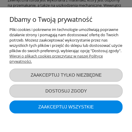
na przemakanie, a także na uszkodzenia mechaniczne. Wewnątrz
torby znajduje się wkład chłodzący, który może być wykonany z
różnych materiałów, takich jak pianka, żel lub specjalna substancja
Dbamy o Twoją prywatność
chłodząca. Wkład chłodzący utrzymuje odpowiednią temperaturę
produktu przez dłuższy czas. Termoopakowanie na butelkę jest
Pliki cookies i pokrewne im technologie umożliwiają poprawne
bardzo przydatne, w przypadku gdy produkt musi być
działanie strony i pomagają nam dostosować ofertę do Twoich
transportowany w trudnych warunkach, takich jak wysokie
potrzeb. Możesz zaakceptować wykorzystanie przez nas
temperatury lub wilgoć. Dzięki niemu produkt pozostaje w
wszystkich tych plików i przejść do sklepu lub dostosować użycie
odpowiedniej temperaturze przez długi czas, co zwiększa jego
plików do swoich preferencji, wybierając opcję "Dostosuj zgody".
trwałość i bezpieczeństwo.
Więcej o plikach cookies przeczytasz w naszej Polityce
prywatności.
Przydatne linki
ZAAKCEPTUJ TYLKO NIEZBĘDNE
Warunki zakupów
DOSTOSUJ ZGODY
Moje konto
ZAAKCEPTUJ WSZYSTKIE
Informacje o sklepie
POKAŻ PEŁNĄ WERSJĘ STRONY