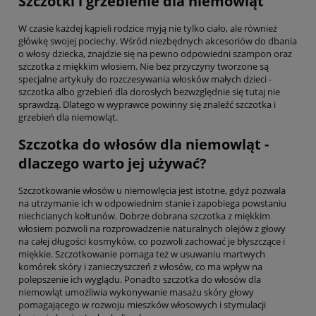
Szczotki i grzebienie dla niemowląt
W czasie każdej kąpieli rodzice myją nie tylko ciało, ale również
główkę swojej pociechy. Wśród niezbędnych akcesoriów do dbania
o włosy dziecka, znajdzie się na pewno odpowiedni szampon oraz
szczotka z miękkim włosiem. Nie bez przyczyny tworzone są
specjalne artykuły do rozczesywania włosków małych dzieci -
szczotka albo grzebień dla dorosłych bezwzględnie się tutaj nie
sprawdzą. Dlatego w wyprawce powinny się znaleźć szczotka i
grzebień dla niemowląt.
Szczotka do włosów dla niemowląt -
dlaczego warto jej używać?
Szczotkowanie włosów u niemowlęcia jest istotne, gdyż pozwala
na utrzymanie ich w odpowiednim stanie i zapobiega powstaniu
niechcianych kołtunów. Dobrze dobrana szczotka z miękkim
włosiem pozwoli na rozprowadzenie naturalnych olejów z głowy
na całej długości kosmyków, co pozwoli zachować je błyszczące i
miękkie. Szczotkowanie pomaga też w usuwaniu martwych
komórek skóry i zanieczyszczeń z włosów, co ma wpływ na
polepszenie ich wyglądu. Ponadto szczotka do włosów dla
niemowląt umożliwia wykonywanie masażu skóry głowy
pomagającego w rozwoju mieszków włosowych i stymulacji