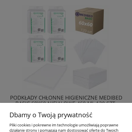
PODKŁADY CHŁONNE HIGIENICZNE MEDIBED
BASIC 60X60 NIEJAŁOWE 460 ML 120 SZT.
Dbamy o Twoją prywatność
66,76 zł
Pliki cookies i pokrewne im technologie umożliwiają poprawne
działanie strony i pomagają nam dostosować ofertę do Twoich
DO KOSZYKA