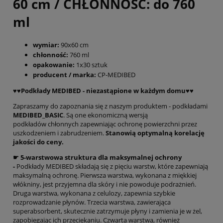
60 cm / CHŁONNOŚĆ: do 760
ml
wymiar:
90x60 cm
chłonność:
760 ml
opakowanie:
1x30 sztuk
producent / marka:
CP-MEDIBED
♥️♥️Podkłady MEDIBED - niezastąpione w każdym domu♥️♥️
Zapraszamy do zapoznania się z naszym produktem - podkładami
MEDIBED_BASIC
. Są one ekonomiczną wersją
podkładów chłonnych zapewniając ochronę powierzchni przez
uszkodzeniem i zabrudzeniem.
Stanowią optymalną korelację
jakości do ceny.
☛ 5-warstwowa struktura dla maksymalnej ochrony
-
Podkłady MEDIBED składają się z pięciu warstw, które zapewniają
maksymalną ochronę. Pierwsza warstwa, wykonana z miękkiej
włókniny, jest przyjemna dla skóry i nie powoduje podrażnień.
Druga warstwa, wykonana z celulozy, zapewnia szybkie
rozprowadzanie płynów. Trzecia warstwa, zawierająca
superabsorbent, skutecznie zatrzymuje płyny i zamienia je w żel,
zapobiegając ich przeciekaniu. Czwarta warstwa, również