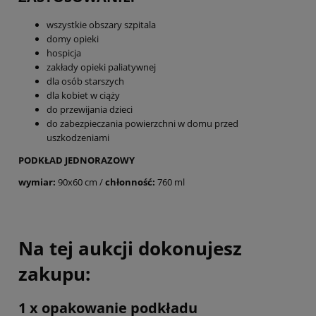
wszystkie obszary szpitala
domy opieki
hospicja
zakłady opieki paliatywnej
dla osób starszych
dla kobiet w ciąży
do przewijania dzieci
do zabezpieczania powierzchni w domu przed
uszkodzeniami
PODKŁAD JEDNORAZOWY
wymiar:
90x60 cm /
chłonność:
760 ml
Na tej aukcji dokonujesz
zakupu:
1 x opakowanie podkładu