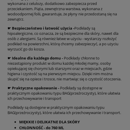
wykonana z celulozy, dodatkowo zabezpiecza przed
przeciekaniem. Piąta, zewnętrzna warstwa, wykonana z
wodoodpornej folii, gwarantuje, że płyny nie przedostaną się na
zewnątrz.
☛ Bezpieczeństwo i łatwość użycia -
Podkłady są
hipoalergiczne, co oznacza, że są bezpieczne dla skóry, nawet dla
osób z alergiami. Są również łatwe w użyciu - wystarczy rozłożyć
podkład na powierzchni, którą chcemy zabezpieczyć, a po użyciu
wyrzucić go do kosza.
☛ Idealne dla każdego domu -
Podkłady chłonne to
niezastąpiony produkt w domu każdej młodej mamy, osoby
opiekującej się chorymi lub starszymi oraz w miejscach, gdzie
higiena i czystość są na pierwszym miejscu. Dzięki nim można
skupić się na opiece i trosce, nie martwiąc się o czystość otoczenia.
☛ Praktyczne opakowanie -
Podkłady są dostępne w
praktycznym opakowaniu typu BAG(przeźroczysty), które ułatwia
ich przechowywanie i transport
Podkłady są dostępne w praktycznym opakowaniu typu
BAG(przeźroczysty), które ułatwia ich przechowywanie i transport.
MIĘKKIE I DELIKATNE DLA SKÓRY
CHŁONNOŚĆ - do 760 ML