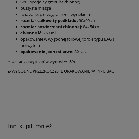
SAP (specjalny granulat chłonny)
puszysta miazga
folia zabezpieczająca przed wyciekiem
rozmiar całkowity podkładu:
90x60 cm
rozmiar powierzchni chłonnej:
84x54 cm
chłonność:
760 ml
opakowanie w wygodnej foliowej torbie typu BAG z
uchwytem
opakowanie jednostkowe:
30 szt.
*tolerancja wymiarów wynosi +/- 3%
✔️WYGODNE PRZEŹROCZYSTE OPAKOWANIE W TYPU BAG
Inni kupili rónież