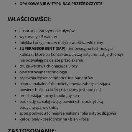
OPAKOWANIE W TYPU BAG PRZEŹROCZYSTE
WŁAŚCIOWŚCI:
absorbcja i zatrzymanie płynów
wykonany z 5 warstw
miękka i przyjemna w dotyku warstwa włókniny
SUPERABSORBENT (SAP)
– innowacyjna technologia,
kuleczki, które po kontakcie z cieczą natychmiast ją chłoną i
nie pozwalają na dalsze przeciekanie
druga warstwa chłonącej celulozy
opatentowana technologia
zapewnia lepsze samopoczucie pacjentów
nieprzemakalna folia polietylenowa zabezpieczająca
powierzchnię, na której rozłożony jest podkład
umożliwiając suchy i spokojny sen
podkłady na całej swojej powierzchni pokryte są
oddychającą włókniną
spód podkładu to nieprzemakalna folia antypoślizgowa
kolor:
biały - cześć chłonna / biały - folia
ZASTOSOWANIE: