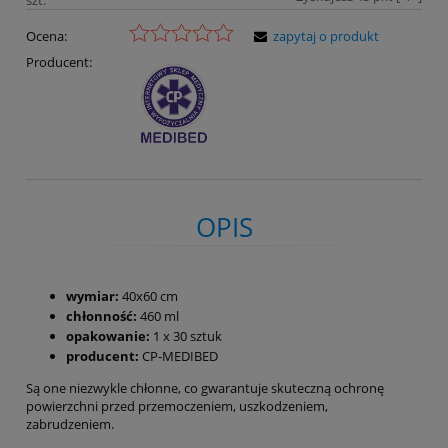
Ocena:
zapytaj o produkt
Producent:
OPIS
wymiar:
40x60 cm
chłonność:
460 ml
opakowanie:
1 x 30 sztuk
producent:
CP-MEDIBED
Są one niezwykle chłonne, co gwarantuje skuteczną ochronę
powierzchni przed przemoczeniem, uszkodzeniem,
zabrudzeniem.