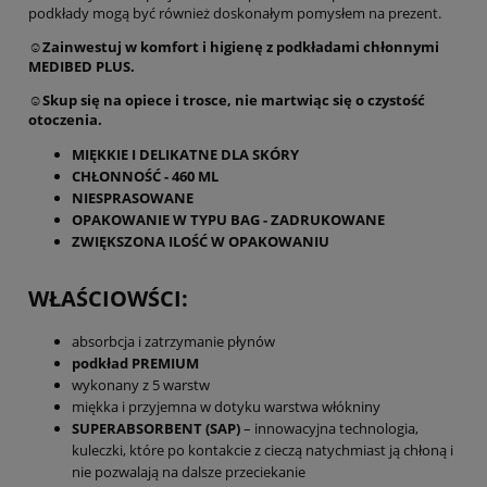
podkłady mogą być również doskonałym pomysłem na prezent.
☺️Zainwestuj w komfort i higienę z podkładami chłonnymi
MEDIBED PLUS.
☺️Skup się na opiece i trosce, nie martwiąc się o czystość
otoczenia.
MIĘKKIE I DELIKATNE DLA SKÓRY
CHŁONNOŚĆ - 460 ML
NIESPRASOWANE
OPAKOWANIE W TYPU BAG - ZADRUKOWANE
ZWIĘKSZONA ILOŚĆ W OPAKOWANIU
WŁAŚCIOWŚCI:
absorbcja i zatrzymanie płynów
podkład PREMIUM
wykonany z 5 warstw
miękka i przyjemna w dotyku warstwa włókniny
SUPERABSORBENT (SAP)
– innowacyjna technologia,
kuleczki, które po kontakcie z cieczą natychmiast ją chłoną i
nie pozwalają na dalsze przeciekanie