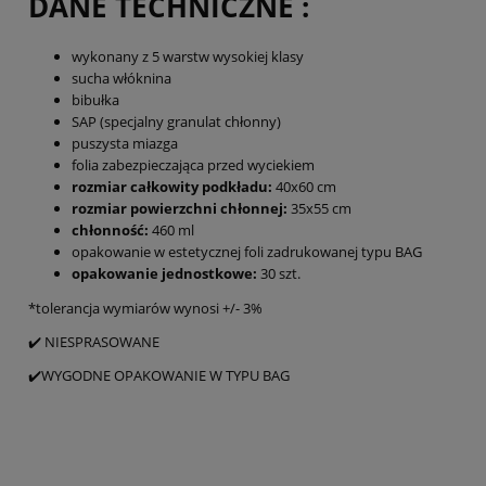
DANE TECHNICZNE :
wykonany z 5 warstw wysokiej klasy
sucha włóknina
bibułka
SAP (specjalny granulat chłonny)
puszysta miazga
folia zabezpieczająca przed wyciekiem
rozmiar całkowity podkładu:
40x60 cm
rozmiar powierzchni chłonnej:
35x55 cm
chłonność:
460 ml
opakowanie w estetycznej foli zadrukowanej typu BAG
opakowanie jednostkowe:
30 szt.
*tolerancja wymiarów wynosi +/- 3%
✔️ NIESPRASOWANE
✔️WYGODNE OPAKOWANIE W TYPU BAG