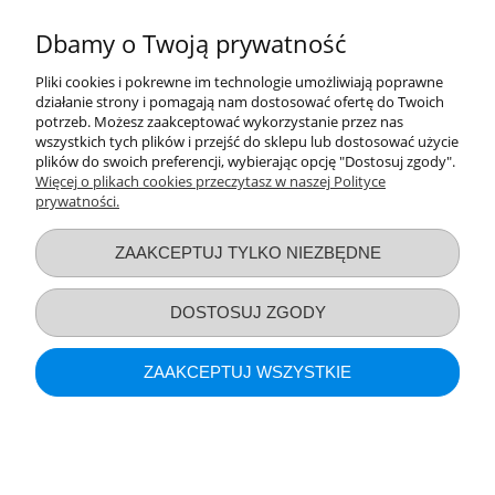
PAROWY DO BUTELEK SMOCZKÓW
Dbamy o Twoją prywatność
395,00 zł
Pliki cookies i pokrewne im technologie umożliwiają poprawne
działanie strony i pomagają nam dostosować ofertę do Twoich
DO KOSZYKA
potrzeb. Możesz zaakceptować wykorzystanie przez nas
wszystkich tych plików i przejść do sklepu lub dostosować użycie
plików do swoich preferencji, wybierając opcję "Dostosuj zgody".
Więcej o plikach cookies przeczytasz w naszej Polityce
prywatności.
Przydatne linki
ZAAKCEPTUJ TYLKO NIEZBĘDNE
Warunki zakupów
DOSTOSUJ ZGODY
Moje konto
ZAAKCEPTUJ WSZYSTKIE
Informacje o sklepie
POKAŻ PEŁNĄ WERSJĘ STRONY
Bocioland Śliniaki Jednorazowe 10szt 1578
Sklep internetowy Shoper.pl