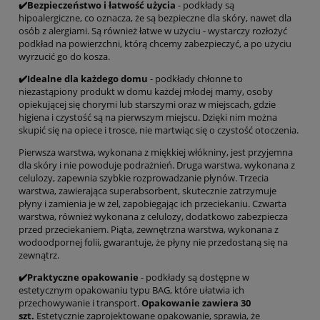
✔️Bezpieczeństwo i łatwość użycia
-
podkłady są
hipoalergiczne, co oznacza, że są bezpieczne dla skóry, nawet dla
osób z alergiami. Są również łatwe w użyciu - wystarczy rozłożyć
podkład na powierzchni, którą chcemy zabezpieczyć, a po użyciu
wyrzucić go do kosza.
✔️Idealne dla każdego domu
- podkłady chłonne to
niezastąpiony produkt w domu każdej młodej mamy, osoby
opiekującej się chorymi lub starszymi oraz w miejscach, gdzie
higiena i czystość są na pierwszym miejscu. Dzięki nim można
skupić się na opiece i trosce, nie martwiąc się o czystość otoczenia.
Pierwsza warstwa, wykonana z miękkiej włókniny, jest przyjemna
dla skóry i nie powoduje podrażnień. Druga warstwa, wykonana z
celulozy, zapewnia szybkie rozprowadzanie płynów. Trzecia
warstwa, zawierająca superabsorbent, skutecznie zatrzymuje
płyny i zamienia je w żel, zapobiegając ich przeciekaniu. Czwarta
warstwa, również wykonana z celulozy, dodatkowo zabezpiecza
przed przeciekaniem. Piąta, zewnętrzna warstwa, wykonana z
wodoodpornej folii, gwarantuje, że płyny nie przedostaną się na
zewnątrz.
✔️Praktyczne opakowanie
- podkłady są dostępne w
estetycznym opakowaniu typu BAG, które ułatwia ich
przechowywanie i transport.
Opakowanie zawiera 30
szt.
Estetycznie zaprojektowane opakowanie, sprawia, że