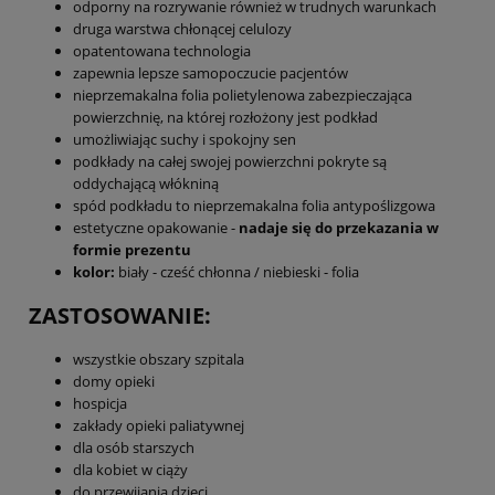
odporny na rozrywanie również w trudnych warunkach
druga warstwa chłonącej celulozy
opatentowana technologia
zapewnia lepsze samopoczucie pacjentów
nieprzemakalna folia polietylenowa zabezpieczająca
powierzchnię, na której rozłożony jest podkład
umożliwiając suchy i spokojny sen
podkłady na całej swojej powierzchni pokryte są
oddychającą włókniną
spód podkładu to nieprzemakalna folia antypoślizgowa
estetyczne opakowanie -
nadaje się do przekazania w
formie prezentu
kolor:
biały - cześć chłonna / niebieski - folia
ZASTOSOWANIE:
wszystkie obszary szpitala
domy opieki
hospicja
zakłady opieki paliatywnej
dla osób starszych
dla kobiet w ciąży
do przewijania dzieci