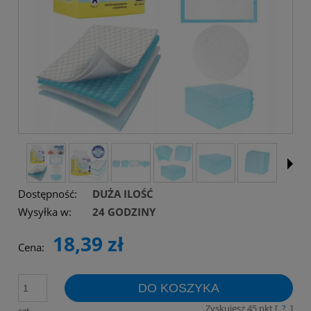
Dostępność:
DUŻA ILOŚĆ
Wysyłka w:
24 GODZINY
18,39 zł
Cena:
DO KOSZYKA
Zyskujesz
45
pkt [
?
]
szt.