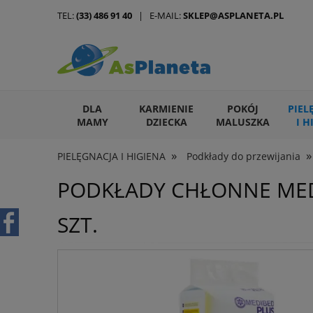
TEL:
(33) 486 91 40
| E-MAIL:
SKLEP@ASPLANETA.PL
DLA
KARMIENIE
POKÓJ
PIEL
MAMY
DZIECKA
MALUSZKA
I H
»
»
PIELĘGNACJA I HIGIENA
Podkłady do przewijania
ARTYKUŁY DLA ZWIERZĄT
PODKŁADY CHŁONNE MEDI
SZT.