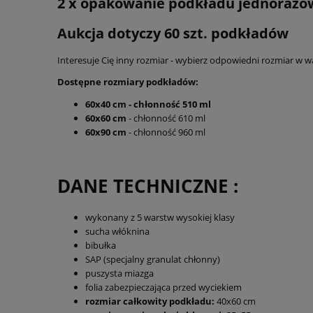
2 x opakowanie podkładu jednorazow
Aukcja dotyczy 60 szt. podkładów
Interesuje Cię inny rozmiar - wybierz odpowiedni rozmiar w 
Dostępne rozmiary podkładów:
60x40 cm - chłonność 510 ml
60x60 cm
- chłonność 610 ml
60x90 cm
- chłonność 960 ml
DANE TECHNICZNE :
wykonany z 5 warstw wysokiej klasy
sucha włóknina
bibułka
SAP (specjalny granulat chłonny)
puszysta miazga
folia zabezpieczająca przed wyciekiem
rozmiar całkowity podkładu:
40x60 cm