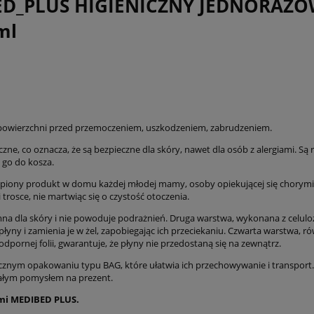
D_PLUS HIGIENICZNY JEDNORAZO
ml
 powierzchni przed przemoczeniem, uszkodzeniem, zabrudzeniem.
czne, co oznacza, że są bezpieczne dla skóry, nawet dla osób z alergiami. Są
 go do kosza.
ąpiony produkt w domu każdej młodej mamy, osoby opiekującej się chorymi lu
trosce, nie martwiąc się o czystość otoczenia.
mna dla skóry i nie powoduje podrażnień. Druga warstwa, wykonana z celulo
łyny i zamienia je w żel, zapobiegając ich przeciekaniu. Czwarta warstwa,
ornej folii, gwarantuje, że płyny nie przedostaną się na zewnątrz.
cznym opakowaniu typu BAG, które ułatwia ich przechowywanie i transport
ałym pomysłem na prezent.
ymi MEDIBED PLUS.