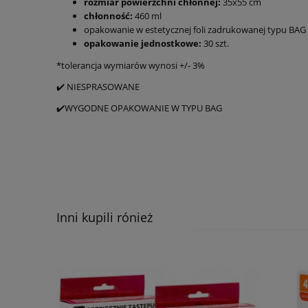
rozmiar powierzchni chłonnej:
35x55 cm
chłonność:
460 ml
opakowanie w estetycznej foli zadrukowanej typu BAG
opakowanie jednostkowe:
30 szt.
*tolerancja wymiarów wynosi +/- 3%
✔️ NIESPRASOWANE
✔️WYGODNE OPAKOWANIE W TYPU BAG
Inni kupili rónież