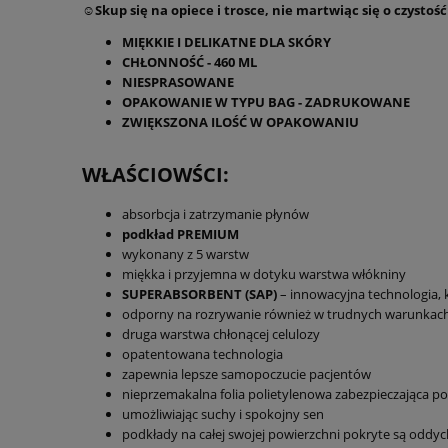
☺️Skup się na opiece i trosce, nie martwiąc się o czystoś
MIĘKKIE I DELIKATNE DLA SKÓRY
CHŁONNOŚĆ - 460 ML
NIESPRASOWANE
OPAKOWANIE W TYPU BAG - ZADRUKOWANE
ZWIĘKSZONA ILOŚĆ W OPAKOWANIU
WŁAŚCIOWŚCI:
absorbcja i zatrzymanie płynów
podkład PREMIUM
wykonany z 5 warstw
miękka i przyjemna w dotyku warstwa włókniny
SUPERABSORBENT (SAP)
– innowacyjna technologia, ku
odporny na rozrywanie również w trudnych warunkac
druga warstwa chłonącej celulozy
opatentowana technologia
zapewnia lepsze samopoczucie pacjentów
nieprzemakalna folia polietylenowa zabezpieczająca po
umożliwiając suchy i spokojny sen
podkłady na całej swojej powierzchni pokryte są oddy