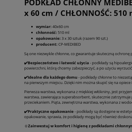
PODKŁAD CHŁONNY MEDIBE
x 60 cm / CHŁONNOŚĆ: 510 
wymiar:
40x60 cm
chłonność:
510 ml
opakowanie:
3 x 30 sztuk (razem 90 szt.)
producent:
CP-MEDIBED
Są one niezwykle chłonne, co gwarantuje skuteczną ochronę
✔️Bezpieczeństwo i łatwość użycia
-
podkłady są hipoalergi
powierzchni, którą chcemy zabezpieczyć, a po użyciu wyrzucić
✔️Idealne dla każdego domu
- podkłady chłonne to niezast
na pierwszym miejscu. Dzięki nim można skupić się na opiece i 
Pierwsza warstwa, wykonana z miękkiej włókniny, jest przyje
warstwa, zawierająca superabsorbent, skutecznie zatrzymuje p
przeciekaniem. Piąta, zewnętrzna warstwa, wykonana z wodoodp
✔️Praktyczne opakowanie
- podkłady są dostępne w estety
opakowanie, sprawia, że podkłady mogą być również doskon
☺️Zainwestuj w komfort i higienę z podkładami chłonn