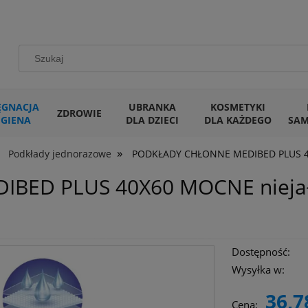
ĘGNACJA
UBRANKA
KOSMETYKI
ZDROWIE
IGIENA
DLA DZIECI
DLA KAŻDEGO
SA
»
Podkłady jednorazowe
PODKŁADY CHŁONNE MEDIBED PLUS 40
BED PLUS 40X60 MOCNE nieja
Dostępność:
Wysyłka w:
36,7
Cena: