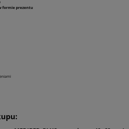
a
w formie prezentu
eniami
kupu: