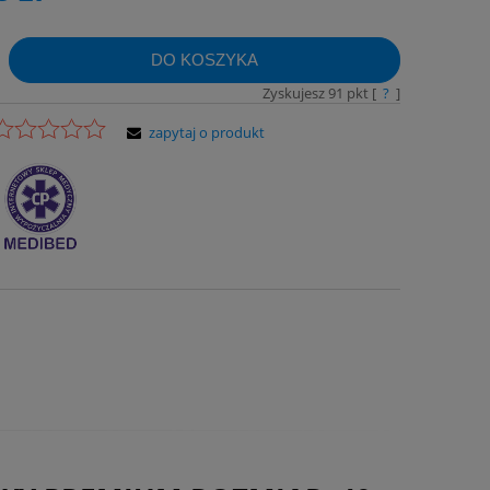
DO KOSZYKA
Zyskujesz
91
pkt [
?
]
zapytaj o produkt