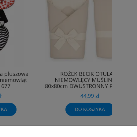
ka pluszowa
ROŻEK BECIK OTULACZ
 niemowląt
NIEMOWLĘCY MUŚLINOWY
1677
80x80cm DWUSTRONNY PREMIUM
ł
44,99 zł
YKA
DO KOSZYKA