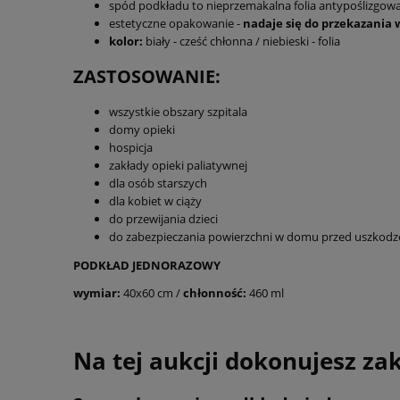
spód podkładu to nieprzemakalna folia antypoślizgow
estetyczne opakowanie -
nadaje się do przekazania 
kolor:
biały - cześć chłonna / niebieski - folia
ZASTOSOWANIE:
wszystkie obszary szpitala
domy opieki
hospicja
zakłady opieki paliatywnej
dla osób starszych
dla kobiet w ciąży
do przewijania dzieci
do zabezpieczania powierzchni w domu przed uszkodz
PODKŁAD JEDNORAZOWY
wymiar:
40x60 cm /
chłonność:
460 ml
Na tej aukcji dokonujesz za