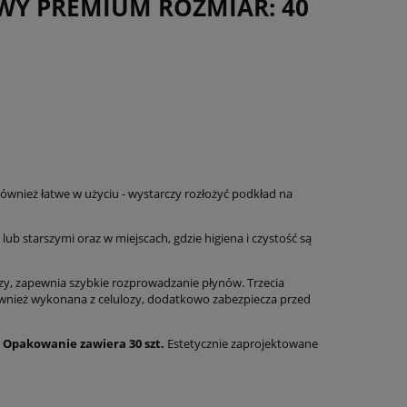
WY PREMIUM ROZMIAR: 40
 również łatwe w użyciu - wystarczy rozłożyć podkład na
b starszymi oraz w miejscach, gdzie higiena i czystość są
zy, zapewnia szybkie rozprowadzanie płynów. Trzecia
 również wykonana z celulozy, dodatkowo zabezpiecza przed
.
Opakowanie zawiera 30 szt.
Estetycznie zaprojektowane