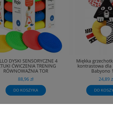
LLO DYSKI SENSORYCZNE 4
Miękka grzechot
ZTUKI ĆWICZENIA TRENING
kontrastowa dla
RÓWNOWAŻNIA TOR
Babyono 
88,96 zł
24,89 z
DO KOSZYKA
DO KOSZ