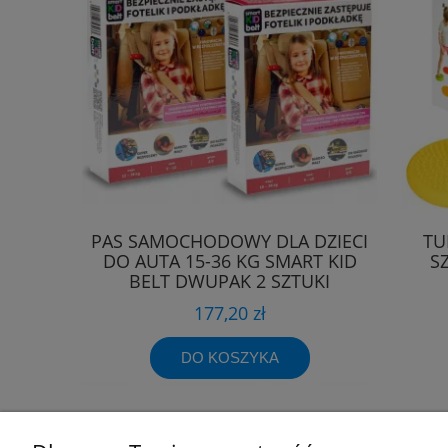
PAS SAMOCHODOWY DLA DZIECI
TU
DO AUTA 15-36 KG SMART KID
S
BELT DWUPAK 2 SZTUKI
177,20 zł
DO KOSZYKA