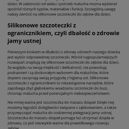
dzieci. W zależności od wieku i potrzeb malucha można wybierać
spośród różnych typów, materiałów i funkcji. Szczególną uwagę
należy zwrócić na silikonowe szczoteczki do zębów dla dzieci.
Silikonowe szczoteczki z
ogranicznikiem, czyli dbałość o zdrowie
jamy ustnej
Pierwszym krokiem w dbałości o zdrowy uśmiech naszego dziecka
jest wybór odpowiedniej szczoteczki. Wśród najpopularniejszych
rozwiązań znajdują się silikonowe szczoteczki do zębów dla dzieci.
Ze względu na swoją miękkość i delikatność, nie powodują
podrażnień i są doskonałym wyborem dla maluchów, które
dopiero zaczynają swoją przygodę z higieną ust. Silikonowe
szczoteczki z ogranicznikiem to niezastąpione narzędzie, które
zapobiega zbyt głębokiemu wsadzaniu szczoteczki do buzi,
chroniąc malucha przed potencjalnym niebezpieczeństwem.
Nie mniej ważna jest szczoteczka do masażu dziąseł. Dzięki niej
możemy łagodzić dolegliwości związane z ząbkowaniem, a także
przyzwyczajać malucha do codziennej pielęgnacji jamy ustnej.
Szczoteczka do masażu dziąseł pomaga też utrzymać dziąsła w
zdrowiu, co jest niezwykle ważne dla prawidłowego rozwoju
zębów.