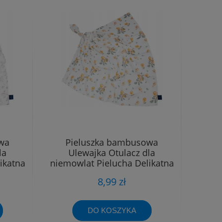
wa
Pieluszka bambusowa
la
Ulewajka Otulacz dla
ikatna
niemowląt Pielucha Delikatna
40x40
8,99 zł
DO KOSZYKA