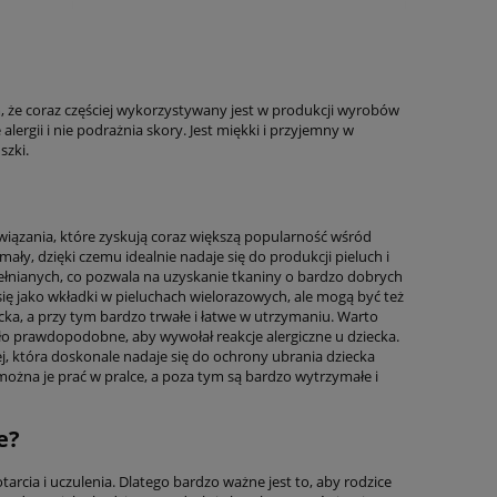
, że coraz częściej wykorzystywany jest w produkcji wyrobów
lergii i nie podrażnia skory. Jest miękki i przyjemny w
szki.
związania, które zyskują coraz większą popularność wśród
ały, dzięki czemu idealnie nadaje się do produkcji pieluch i
nianych, co pozwala na uzyskanie tkaniny o bardzo dobrych
ę jako wkładki w pieluchach wielorazowych, ale mogą być też
cka, a przy tym bardzo trwałe i łatwe w utrzymaniu. Warto
ło prawdopodobne, aby wywołał reakcje alergiczne u dziecka.
, która doskonale nadaje się do ochrony ubrania dziecka
ożna je prać w pralce, a poza tym są bardzo wytrzymałe i
e?
arcia i uczulenia. Dlatego bardzo ważne jest to, aby rodzice