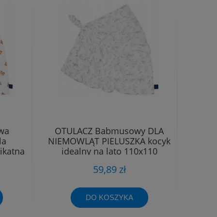
wa
OTULACZ Babmusowy DLA
la
NIEMOWLĄT PIELUSZKA kocyk
ikatna
idealny na lato 110x110
59,89 zł
DO KOSZYKA