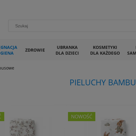
ĘGNACJA
UBRANKA
KOSMETYKI
ZDROWIE
IGIENA
DLA DZIECI
DLA KAŻDEGO
SA
busowe
PIELUCHY BAMB
Ć
NOWOŚĆ