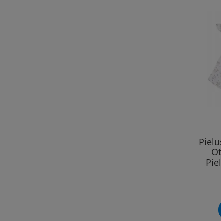
Piel
Ot
Pie