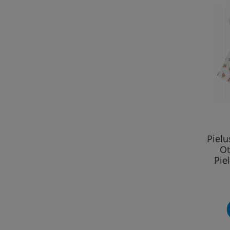
Piel
Ot
Pie