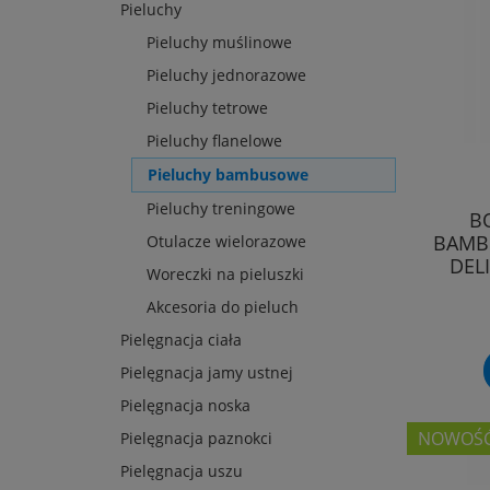
Pieluchy
Pieluchy muślinowe
Pieluchy jednorazowe
Pieluchy tetrowe
Pieluchy flanelowe
Pieluchy bambusowe
Pieluchy treningowe
B
BAMBU
Otulacze wielorazowe
DEL
Woreczki na pieluszki
Akcesoria do pieluch
Pielęgnacja ciała
Pielęgnacja jamy ustnej
Pielęgnacja noska
NOWOŚ
Pielęgnacja paznokci
Pielęgnacja uszu