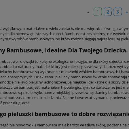
«
1
2
3
»
t wyjątkowym materiałem o wielu zaletach, nie ma więc nic dziwnego w tym
ych dla niemowląt i starszych dzieci. Bambus jest bezpieczny, nie wywołuje a
dnym z wyrobów bambusowych, po który rodzice sięgają najczęściej, są pielu
hy Bambusowe, Idealne Dla Twojego Dziecka.
ambusowe i ulewajki to kolejne ekologiczne i przyjazne dla skóry dziecka ro
ambus to naturalny materiał, który jest miękki, przewiewny i bardzo wytrzym
Pieluchy bambusowe są wykonane z mieszanki włókien bambusowych i baweł
iach absorpcyjnych. Dzięki temu pieluchy bambusowe świetnie sprawdzają si
modzielnie jako pieluchy jednorazowe. Są miękkie i delikatne dla skóry dzie
znaczyć, że bambus jest materiałem hipoalergicznym, co oznacza, że jest ma
ambusowe są z kolei wykonane z miękkiej i przewiewnej tkaniny bambusowej
ami podczas karmienia lub jedzenia. Są one łatwe w utrzymaniu, ponieważ m
 przez długi czas.
go pieluszki bambusowe to dobre rozwiązani
zczególnie noworodki i niemowlęta mają bardzo wrażliwą skórę, podatną na ot