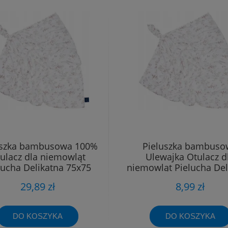
uszka bambusowa 100%
Pieluszka bambuso
ulacz dla niemowląt
Ulewajka Otulacz d
lucha Delikatna 75x75
niemowląt Pielucha Del
40x40
29,89 zł
8,99 zł
DO KOSZYKA
DO KOSZYKA