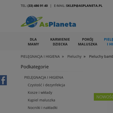
TEL:
(33) 486 91 40
| E-MAIL:
SKLEP@ASPLANETA.PL
DLA
KARMIENIE
POKÓJ
PIEL
MAMY
DZIECKA
MALUSZKA
I H
»
»
PIELĘGNACJA I HIGIENA
Pieluchy
Pieluchy bam
ARTYKUŁY DLA ZWIERZĄT
Podkategorie
PIELĘGNACJA I HIGIENA
Czystość i dezynfekcja
Kosze i wkłady
NOWOŚ
Kąpiel maluszka
Nocniki i nakładki