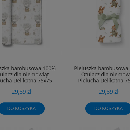
uszka bambusowa 100%
Pieluszka bambusowa
ulacz dla niemowląt
Otulacz dla niemow
lucha Delikatna 75x75
Pielucha Delikatna 7
29,89 zł
29,89 zł
DO KOSZYKA
DO KOSZYKA