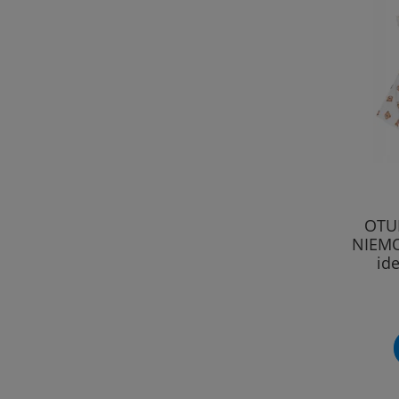
OTU
NIEMO
id