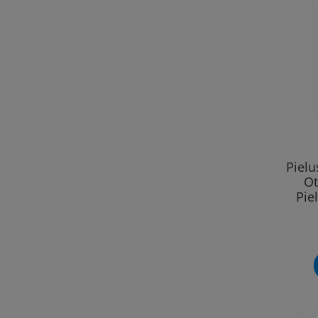
Piel
Ot
Pie