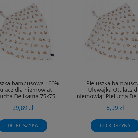
uszka bambusowa 100%
Pieluszka bambuso
ulacz dla niemowląt
Ulewajka Otulacz d
lucha Delikatna 75x75
niemowląt Pielucha Del
40x40
29,89 zł
8,99 zł
DO KOSZYKA
DO KOSZYKA