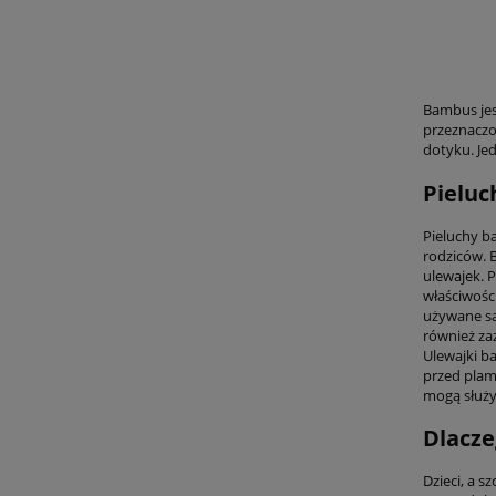
Bambus jes
przeznaczon
dotyku. Je
Pieluc
Pieluchy b
rodziców. B
ulewajek. 
właściwośc
używane sa
również za
Ulewajki b
przed plam
mogą służyć
Dlacze
Dzieci, a s