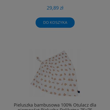
29,89 zł
DO KOSZYKA
Pieluszka bambusowa 100% Otulacz dla
niemowląt Pielucha Delikatna 75x75