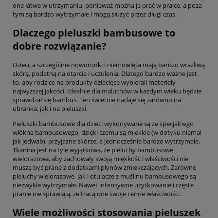
one łatwe w utrzymaniu, ponieważ można je prać w pralce, a poza
tym są bardzo wytrzymałe i mogą służyć przez długi czas.
Dlaczego pieluszki bambusowe to
dobre rozwiązanie?
Dzieci, a szczególnie noworodki i niemowlęta mają bardzo wrażliwą
skórę, podatną na otarcia i uczulenia. Dlatego bardzo ważne jest
to, aby rodzice na produkty dziecięce wybierali materiały
najwyższej jakości. Idealnie dla maluchów w każdym wieku będzie
sprawdzał się bambus. Ten świetnie nadaje się zarówno na
ubranka, jak i na pieluszki.
Pieluszki bambusowe dla dzieci wykonywane są ze specjalnego
włókna bambusowego, dzięki czemu są miękkie (w dotyku niemal
jak jedwab), przyjazne skórze, a jednocześnie bardzo wytrzymałe.
Tkanina jest na tyle wyjątkowa, że pieluchy bambusowe
wielorazowe, aby zachowały swoją miękkość i właściwości nie
muszą być prane z dodatkami płynów zmiękczających. Zarówno
pieluchy wielorazowe, jak i otulacze z muślinu bambusowego są
niezwykle wytrzymałe. Nawet intensywne użytkowanie i częste
pranie nie sprawiają, że tracą one swoje cenne właściwości.
Wiele możliwości stosowania pieluszek