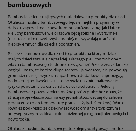
bambusowych
Bambus to jeden z najlepszych materiałów na produkty dla dzieci.
Otulacz z muślinu bambusowego będzie miękki i przyjemny w
dotyku, zapewni maluchowi komfort zarówno zimą, jak i latem.
Pieluchy bambusowe wielorazowe będą solidne i wytrzymałe
(niestraszne im nawet częste pranie), nie wywołają otarć ani
nieprzyjemnych dla dziecka podrażnień.
Pieluszki bambusowe dla dzieci to produkt, na który rodzice
małych dzieci stawiają najczęściej. Dlaczego pieluchy zrobione z
włókna bambusowego to dobre rozwiązanie? Przede wszystkim ze
względu na to, że bardzo długo zachowują świeżość, nie powodują
gromadzenia się brzydkich zapachów, a dodatkowo zapobiegają
nadmiernej potliwości ciała - to pozwala na zminimalizowanie
ryzyka powstania bolesnych dla dziecka odparzeń. Pieluchy
bambusowe z powodzeniem można prać w pralce bez obaw, że
stracą swoje właściwości (należy jednak stosować się do zaleceń
producenta co do temperatury prania i użytych środków). Warto
również podkreślić, że dzięki właściwościom antygrzybicznym i
antyseptycznym są idealne do codziennej pielęgnacji niemowlęcia i
noworodka.
Otulacz z muślinu bambusowego to kolejny warty uwagi produkt
dla dzieci. Jest na tyle uniwersalny, że można stosować go