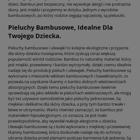
dzieci. Bambus jest bezpieczny, nie wywołuje alergii i nie podrażnia
skory. Jest miękki i przyjemny w dotyku. Jednym z wyrobów
bambusowych, po który rodzice sięgają najczęściej, są pieluszki.
Pieluchy Bambusowe, Idealne Dla
Twojego Dziecka.
Pieluchy bambusowe i ulewajki to kolejne ekologiczne i przyjazne
dla skóry dziecka rozwiązania, które zyskują coraz większą
popularność wśród rodziców. Bambus to naturalny materiał, który
jest miękki, przewiewny i bardzo wytrzymały, dzięki czemu idealnie
nadaje się do produkcji pieluch i ulewajek. Pieluchy bambusowe są
wykonane z mieszanki włókien bambusowych i bawełnianych, co
pozwala na uzyskanie tkaniny o bardzo dobrych właściwościach
absorpcyjnych. Dzięki temu pieluchy bambusowe świetnie
sprawdzają się jako wkładki w pieluchach wielorazowych, ale mogą
być też używane samodzielnie jako pieluchy jednorazowe. Są
miękkie i delikatne dla skóry dziecka, a przy tym bardzo trwałe i
łatwe w utrzymaniu. Warto również zaznaczyć, że bambus jest
materiałem hipoalergicznym, co oznacza, że jest mało
prawdopodobne, aby wywołał reakcje alergiczne u dziecka.
Ulewajki bambusowe są z kolei wykonane z miękkiej i przewiewnej
tkaniny bambusowej, która doskonale nadaje się do ochrony
ubrania dziecka przed plamami podczas karmienia lub jedzenia. Są