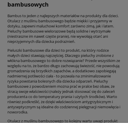
bambusowych
Bambus to jeden z najlepszych materiałów na produkty dla dzieci.
Otulacz z muślinu bambusowego będzie miękki i przyjemny w
dotyku, zapewni maluchowi komfort zarówno zimą, jak i latem.
Pieluchy bambusowe wielorazowe będą solidne i wytrzymałe
(niestraszne im nawet częste pranie), nie wywołają otarć ani
nieprzyjemnych dla dziecka podrażnień.
Pieluszki bambusowe dla dzieci to produkt, na który rodzice
małych dzieci stawiają najczęściej. Dlaczego pieluchy zrobione z
włókna bambusowego to dobre rozwiązanie? Przede wszystkim ze
względu na to, że bardzo długo zachowują świeżość, nie powodują
gromadzenia się brzydkich zapachów, a dodatkowo zapobiegają
nadmiernej potliwości ciała - to pozwala na zminimalizowanie
ryzyka powstania bolesnych dla dziecka odparzeń. Pieluchy
bambusowe z powodzeniem można prać w pralce bez obaw, że
stracą swoje właściwości (należy jednak stosować się do zaleceń
producenta co do temperatury prania i użytych środków). Warto
również podkreślić, że dzięki właściwościom antygrzybicznym i
antyseptycznym są idealne do codziennej pielęgnacji niemowlęcia i
noworodka.
Otulacz z muślinu bambusowego to kolejny warty uwagi produkt
dla dzieci. Jest na tyle uniwersalny, że można stosować go