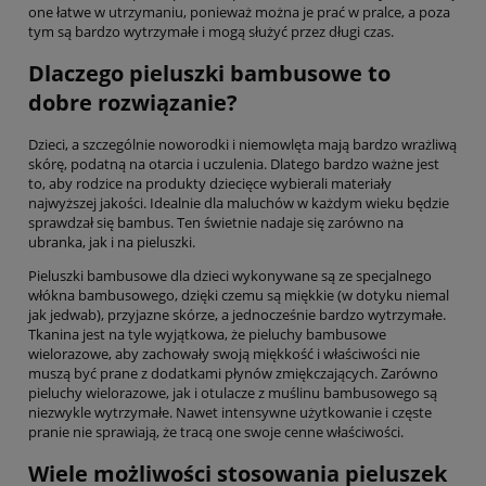
one łatwe w utrzymaniu, ponieważ można je prać w pralce, a poza
tym są bardzo wytrzymałe i mogą służyć przez długi czas.
Dlaczego pieluszki bambusowe to
dobre rozwiązanie?
Dzieci, a szczególnie noworodki i niemowlęta mają bardzo wrażliwą
skórę, podatną na otarcia i uczulenia. Dlatego bardzo ważne jest
to, aby rodzice na produkty dziecięce wybierali materiały
najwyższej jakości. Idealnie dla maluchów w każdym wieku będzie
sprawdzał się bambus. Ten świetnie nadaje się zarówno na
ubranka, jak i na pieluszki.
Pieluszki bambusowe dla dzieci wykonywane są ze specjalnego
włókna bambusowego, dzięki czemu są miękkie (w dotyku niemal
jak jedwab), przyjazne skórze, a jednocześnie bardzo wytrzymałe.
Tkanina jest na tyle wyjątkowa, że pieluchy bambusowe
wielorazowe, aby zachowały swoją miękkość i właściwości nie
muszą być prane z dodatkami płynów zmiękczających. Zarówno
pieluchy wielorazowe, jak i otulacze z muślinu bambusowego są
niezwykle wytrzymałe. Nawet intensywne użytkowanie i częste
pranie nie sprawiają, że tracą one swoje cenne właściwości.
Wiele możliwości stosowania pieluszek