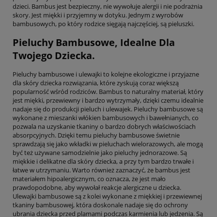
dzieci. Bambus jest bezpieczny, nie wywołuje alergii i nie podrażnia
skory. Jest miękki i przyjemny w dotyku. Jednym z wyrobów
bambusowych, po który rodzice sięgają najczęściej, są pieluszki.
Pieluchy Bambusowe, Idealne Dla
Twojego Dziecka.
Pieluchy bambusowe i ulewajki to kolejne ekologiczne i przyjazne
dla skóry dziecka rozwiązania, które zyskują coraz większą
popularność wśród rodziców. Bambus to naturalny materiał, który
jest miękki, przewiewny i bardzo wytrzymały, dzięki czemu idealnie
nadaje się do produkcji pieluch i ulewajek. Pieluchy bambusowe są
wykonane z mieszanki włókien bambusowych i bawełnianych, co
pozwala na uzyskanie tkaniny o bardzo dobrych właściwościach
absorpcyjnych. Dzięki temu pieluchy bambusowe świetnie
sprawdzają się jako wkładki w pieluchach wielorazowych, ale mogą
być też używane samodzielnie jako pieluchy jednorazowe. Są
miękkie i delikatne dla skóry dziecka, a przy tym bardzo trwałe i
łatwe w utrzymaniu. Warto również zaznaczyć, że bambus jest
materiałem hipoalergicznym, co oznacza, że jest mało
prawdopodobne, aby wywołał reakcje alergiczne u dziecka.
Ulewajki bambusowe są z kolei wykonane z miękkiej i przewiewnej
tkaniny bambusowej, która doskonale nadaje się do ochrony
ubrania dziecka przed plamami podczas karmienia lub jedzenia. Są