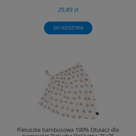
29,89 zł
DO KOSZYKA
Pieluszka bambusowa 100% Otulacz dla
niemowląt Pielucha Delikatna 75x75