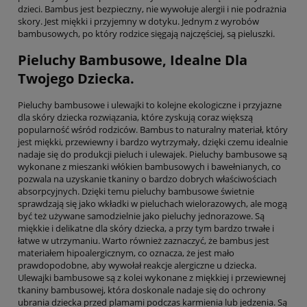
dzieci. Bambus jest bezpieczny, nie wywołuje alergii i nie podrażnia
skory. Jest miękki i przyjemny w dotyku. Jednym z wyrobów
bambusowych, po który rodzice sięgają najczęściej, są pieluszki.
Pieluchy Bambusowe, Idealne Dla
Twojego Dziecka.
Pieluchy bambusowe i ulewajki to kolejne ekologiczne i przyjazne
dla skóry dziecka rozwiązania, które zyskują coraz większą
popularność wśród rodziców. Bambus to naturalny materiał, który
jest miękki, przewiewny i bardzo wytrzymały, dzięki czemu idealnie
nadaje się do produkcji pieluch i ulewajek. Pieluchy bambusowe są
wykonane z mieszanki włókien bambusowych i bawełnianych, co
pozwala na uzyskanie tkaniny o bardzo dobrych właściwościach
absorpcyjnych. Dzięki temu pieluchy bambusowe świetnie
sprawdzają się jako wkładki w pieluchach wielorazowych, ale mogą
być też używane samodzielnie jako pieluchy jednorazowe. Są
miękkie i delikatne dla skóry dziecka, a przy tym bardzo trwałe i
łatwe w utrzymaniu. Warto również zaznaczyć, że bambus jest
materiałem hipoalergicznym, co oznacza, że jest mało
prawdopodobne, aby wywołał reakcje alergiczne u dziecka.
Ulewajki bambusowe są z kolei wykonane z miękkiej i przewiewnej
tkaniny bambusowej, która doskonale nadaje się do ochrony
ubrania dziecka przed plamami podczas karmienia lub jedzenia. Są