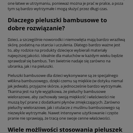
one łatwe w utrzymaniu, ponieważ można je prać w pralce, a poza
tym są bardzo wytrzymałe i mogą służyć przez długi czas.
Dlaczego pieluszki bambusowe to
dobre rozwiązanie?
Dzieci, a szczególnie noworodki i niemowlęta mają bardzo wrażliwą
skórę, podatną na otarcia i uczulenia. Dlatego bardzo ważne jest
to, aby rodzice na produkty dziecięce wybierali materiały
najwyższej jakości. Idealnie dla maluchów w każdym wieku będzie
sprawdzał się bambus. Ten świetnie nadaje się zarówno na
ubranka, jak i na pieluszki.
Pieluszki bambusowe dla dzieci wykonywane są ze specjalnego
włókna bambusowego, dzięki czemu są miękkie (w dotyku niemal
jak jedwab), przyjazne skórze, a jednocześnie bardzo wytrzymałe.
Tkanina jest na tyle wyjątkowa, że pieluchy bambusowe
wielorazowe, aby zachowały swoją miękkość i właściwości nie
muszą być prane z dodatkami płynów zmiękczających. Zarówno
pieluchy wielorazowe, jak i otulacze z muślinu bambusowego są
niezwykle wytrzymałe. Nawet intensywne użytkowanie i częste
pranie nie sprawiają, że tracą one swoje cenne właściwości.
Wiele możliwości stosowania pieluszek