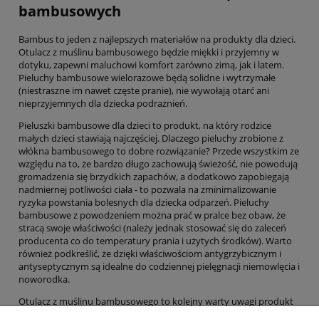
bambusowych
Bambus to jeden z najlepszych materiałów na produkty dla dzieci.
Otulacz z muślinu bambusowego będzie miękki i przyjemny w
dotyku, zapewni maluchowi komfort zarówno zimą, jak i latem.
Pieluchy bambusowe wielorazowe będą solidne i wytrzymałe
(niestraszne im nawet częste pranie), nie wywołają otarć ani
nieprzyjemnych dla dziecka podrażnień.
Pieluszki bambusowe dla dzieci to produkt, na który rodzice
małych dzieci stawiają najczęściej. Dlaczego pieluchy zrobione z
włókna bambusowego to dobre rozwiązanie? Przede wszystkim ze
względu na to, że bardzo długo zachowują świeżość, nie powodują
gromadzenia się brzydkich zapachów, a dodatkowo zapobiegają
nadmiernej potliwości ciała - to pozwala na zminimalizowanie
ryzyka powstania bolesnych dla dziecka odparzeń. Pieluchy
bambusowe z powodzeniem można prać w pralce bez obaw, że
stracą swoje właściwości (należy jednak stosować się do zaleceń
producenta co do temperatury prania i użytych środków). Warto
również podkreślić, że dzięki właściwościom antygrzybicznym i
antyseptycznym są idealne do codziennej pielęgnacji niemowlęcia i
noworodka.
Otulacz z muślinu bambusowego to kolejny warty uwagi produkt
dla dzieci. Jest na tyle uniwersalny, że można stosować go