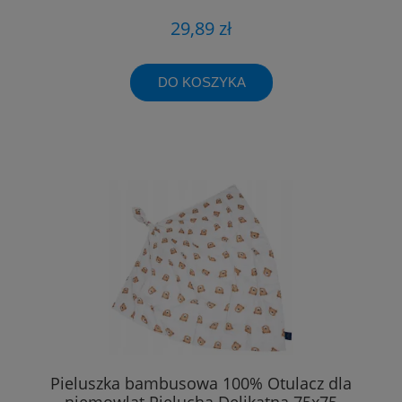
29,89 zł
DO KOSZYKA
Pieluszka bambusowa 100% Otulacz dla
niemowląt Pielucha Delikatna 75x75