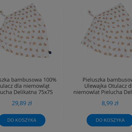
uszka bambusowa 100%
Pieluszka bambuso
ulacz dla niemowląt
Ulewajka Otulacz d
lucha Delikatna 75x75
niemowląt Pielucha Del
40x40
29,89 zł
8,99 zł
DO KOSZYKA
DO KOSZYKA