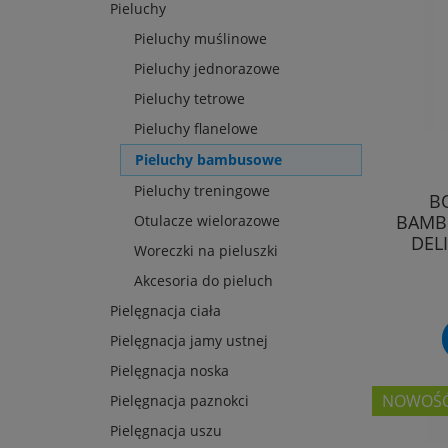
Pieluchy
Pieluchy muślinowe
Pieluchy jednorazowe
Pieluchy tetrowe
Pieluchy flanelowe
Pieluchy bambusowe
Pieluchy treningowe
B
BAMBU
Otulacze wielorazowe
DEL
Woreczki na pieluszki
Akcesoria do pieluch
Pielęgnacja ciała
Pielęgnacja jamy ustnej
Pielęgnacja noska
NOWOŚ
Pielęgnacja paznokci
Pielęgnacja uszu