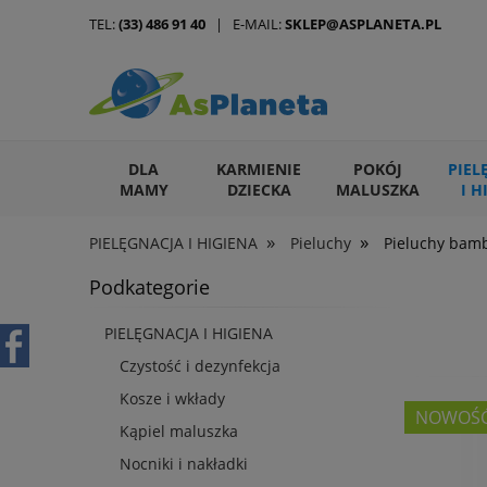
TEL:
(33) 486 91 40
| E-MAIL:
SKLEP@ASPLANETA.PL
DLA
KARMIENIE
POKÓJ
PIEL
MAMY
DZIECKA
MALUSZKA
I H
»
»
PIELĘGNACJA I HIGIENA
Pieluchy
Pieluchy bam
ARTYKUŁY DLA ZWIERZĄT
Podkategorie
PIELĘGNACJA I HIGIENA
Czystość i dezynfekcja
Kosze i wkłady
NOWOŚ
Kąpiel maluszka
Nocniki i nakładki