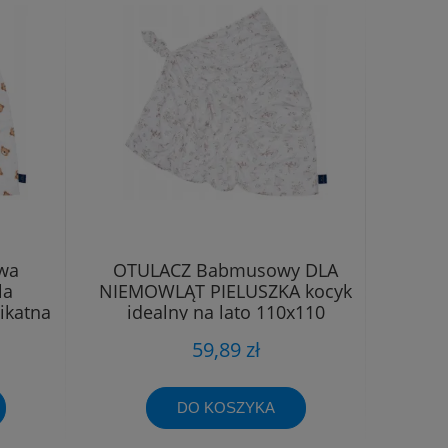
wa
OTULACZ Babmusowy DLA
la
NIEMOWLĄT PIELUSZKA kocyk
ikatna
idealny na lato 110x110
59,89 zł
DO KOSZYKA