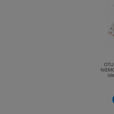
OTU
NIEMO
id