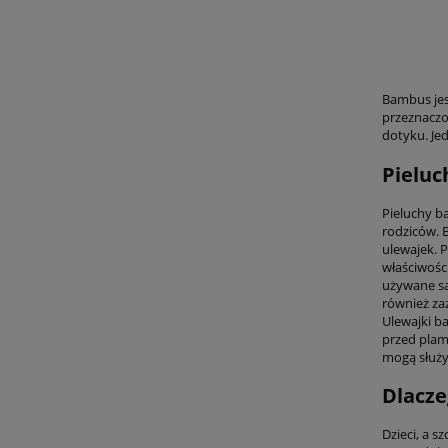
Bambus jes
przeznaczon
dotyku. Je
Pieluc
Pieluchy b
rodziców. B
ulewajek. 
właściwośc
używane sa
również za
Ulewajki b
przed plam
mogą służyć
Dlacze
Dzieci, a s