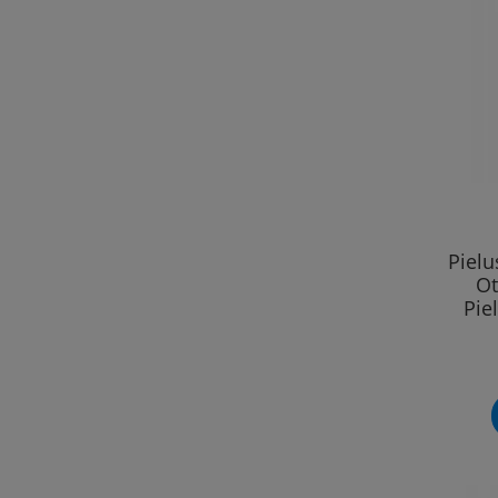
Piel
Ot
Pie