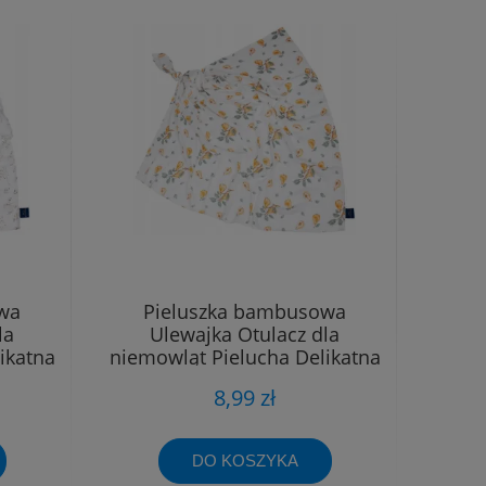
wa
Pieluszka bambusowa
la
Ulewajka Otulacz dla
ikatna
niemowląt Pielucha Delikatna
40x40
8,99 zł
DO KOSZYKA