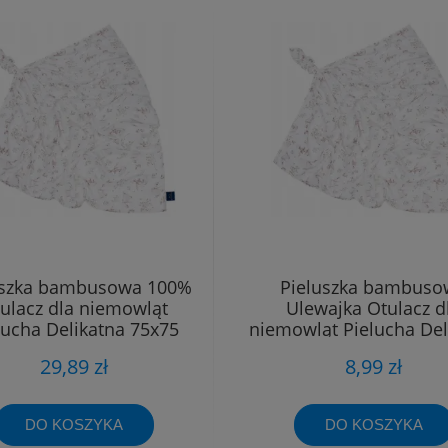
uszka bambusowa 100%
Pieluszka bambuso
ulacz dla niemowląt
Ulewajka Otulacz d
lucha Delikatna 75x75
niemowląt Pielucha Del
40x40
29,89 zł
8,99 zł
DO KOSZYKA
DO KOSZYKA