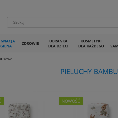
ĘGNACJA
UBRANKA
KOSMETYKI
ZDROWIE
IGIENA
DLA DZIECI
DLA KAŻDEGO
SA
busowe
PIELUCHY BAMB
Ć
NOWOŚĆ