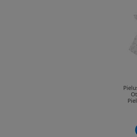
Piel
Ot
Pie