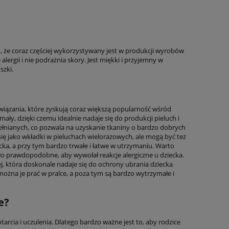
, że coraz częściej wykorzystywany jest w produkcji wyrobów
lergii i nie podrażnia skory. Jest miękki i przyjemny w
szki.
związania, które zyskują coraz większą popularność wśród
ały, dzięki czemu idealnie nadaje się do produkcji pieluch i
nianych, co pozwala na uzyskanie tkaniny o bardzo dobrych
ę jako wkładki w pieluchach wielorazowych, ale mogą być też
cka, a przy tym bardzo trwałe i łatwe w utrzymaniu. Warto
ło prawdopodobne, aby wywołał reakcje alergiczne u dziecka.
, która doskonale nadaje się do ochrony ubrania dziecka
ożna je prać w pralce, a poza tym są bardzo wytrzymałe i
e?
arcia i uczulenia. Dlatego bardzo ważne jest to, aby rodzice