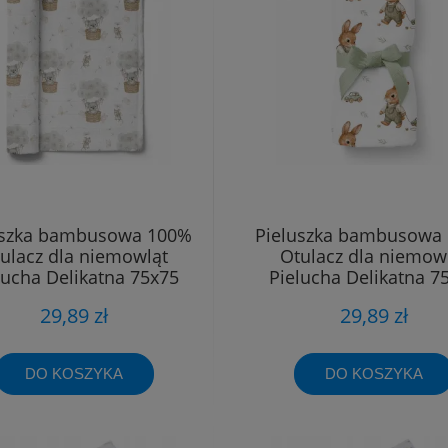
uszka bambusowa 100%
Pieluszka bambusowa
ulacz dla niemowląt
Otulacz dla niemow
lucha Delikatna 75x75
Pielucha Delikatna 7
29,89 zł
29,89 zł
DO KOSZYKA
DO KOSZYKA