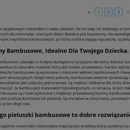
«
1
2
3
»
t wyjątkowym materiałem o wielu zaletach, nie ma więc nic dziwnego w tym
ych dla niemowląt i starszych dzieci. Bambus jest bezpieczny, nie wywołuje a
dnym z wyrobów bambusowych, po który rodzice sięgają najczęściej, są pielu
hy Bambusowe, Idealne Dla Twojego Dziecka.
ambusowe i ulewajki to kolejne ekologiczne i przyjazne dla skóry dziecka ro
ambus to naturalny materiał, który jest miękki, przewiewny i bardzo wytrzym
Pieluchy bambusowe są wykonane z mieszanki włókien bambusowych i baweł
iach absorpcyjnych. Dzięki temu pieluchy bambusowe świetnie sprawdzają si
modzielnie jako pieluchy jednorazowe. Są miękkie i delikatne dla skóry dzie
znaczyć, że bambus jest materiałem hipoalergicznym, co oznacza, że jest ma
ambusowe są z kolei wykonane z miękkiej i przewiewnej tkaniny bambusowej
ami podczas karmienia lub jedzenia. Są one łatwe w utrzymaniu, ponieważ m
 przez długi czas.
go pieluszki bambusowe to dobre rozwiązani
zczególnie noworodki i niemowlęta mają bardzo wrażliwą skórę, podatną na ot