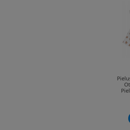
Piel
Ot
Pie