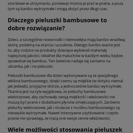
one łatwe w utrzymaniu, ponieważ można je prać w pralce, a poza
tym są bardzo wytrzymałe i mogą służyć przez długi czas.
Dlaczego pieluszki bambusowe to
dobre rozwiązanie?
Dzieci, a szczególnie noworodki i niemowlęta mają bardzo wrażliwą
skórę, podatną na otarcia i uczulenia. Dlatego bardzo ważne jest
to, aby rodzice na produkty dziecięce wybierali materiały
najwyższej jakości. Idealnie dla maluchów w każdym wieku będzie
sprawdzał się bambus. Ten świetnie nadaje się zarówno na
ubranka, jak i na pieluszki.
Pieluszki bambusowe dla dzieci wykonywane są ze specjalnego
włókna bambusowego, dzięki czemu są miękkie (w dotyku niemal
jak jedwab), przyjazne skórze, a jednocześnie bardzo wytrzymałe.
Tkanina jest na tyle wyjątkowa, że pieluchy bambusowe
wielorazowe, aby zachowały swoją miękkość i właściwości nie
muszą być prane z dodatkami płynów zmiękczających. Zarówno
pieluchy wielorazowe, jak i otulacze z muślinu bambusowego są
niezwykle wytrzymałe. Nawet intensywne użytkowanie i częste
pranie nie sprawiają, że tracą one swoje cenne właściwości.
Wiele możliwości stosowania pieluszek