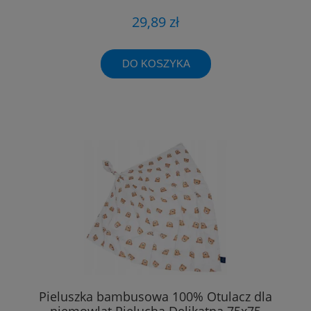
29,89 zł
DO KOSZYKA
Pieluszka bambusowa 100% Otulacz dla
niemowląt Pielucha Delikatna 75x75