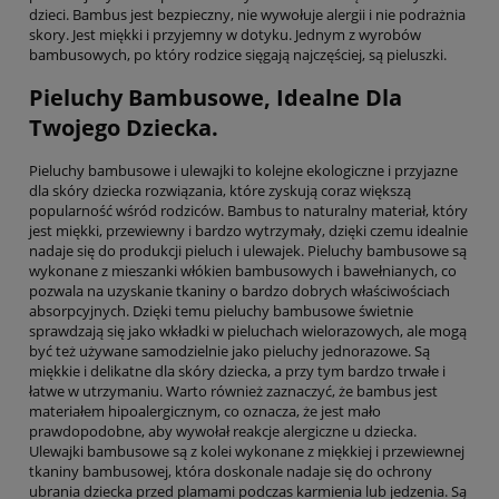
dzieci. Bambus jest bezpieczny, nie wywołuje alergii i nie podrażnia
skory. Jest miękki i przyjemny w dotyku. Jednym z wyrobów
bambusowych, po który rodzice sięgają najczęściej, są pieluszki.
Pieluchy Bambusowe, Idealne Dla
Twojego Dziecka.
Pieluchy bambusowe i ulewajki to kolejne ekologiczne i przyjazne
dla skóry dziecka rozwiązania, które zyskują coraz większą
popularność wśród rodziców. Bambus to naturalny materiał, który
jest miękki, przewiewny i bardzo wytrzymały, dzięki czemu idealnie
nadaje się do produkcji pieluch i ulewajek. Pieluchy bambusowe są
wykonane z mieszanki włókien bambusowych i bawełnianych, co
pozwala na uzyskanie tkaniny o bardzo dobrych właściwościach
absorpcyjnych. Dzięki temu pieluchy bambusowe świetnie
sprawdzają się jako wkładki w pieluchach wielorazowych, ale mogą
być też używane samodzielnie jako pieluchy jednorazowe. Są
miękkie i delikatne dla skóry dziecka, a przy tym bardzo trwałe i
łatwe w utrzymaniu. Warto również zaznaczyć, że bambus jest
materiałem hipoalergicznym, co oznacza, że jest mało
prawdopodobne, aby wywołał reakcje alergiczne u dziecka.
Ulewajki bambusowe są z kolei wykonane z miękkiej i przewiewnej
tkaniny bambusowej, która doskonale nadaje się do ochrony
ubrania dziecka przed plamami podczas karmienia lub jedzenia. Są