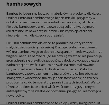
bambusowych
Bambus to jeden z najlepszych materiałów na produkty dla dzieci.
Otulacz z muślinu bambusowego będzie miękki i przyjemny w
dotyku, zapewni maluchowi komfort zarówno zimą, jak i latem.
Pieluchy bambusowe wielorazowe będą solidne i wytrzymałe
(niestraszne im nawet częste pranie), nie wywołają otarć ani
nieprzyjemnych dla dziecka podrażnień.
Pieluszki bambusowe dla dzieci to produkt, na który rodzice
małych dzieci stawiają najczęściej. Dlaczego pieluchy zrobione z
włókna bambusowego to dobre rozwiązanie? Przede wszystkim ze
względu na to, że bardzo długo zachowują świeżość, nie powodują
gromadzenia się brzydkich zapachów, a dodatkowo zapobiegają
nadmiernej potliwości ciała - to pozwala na zminimalizowanie
ryzyka powstania bolesnych dla dziecka odparzeń. Pieluchy
bambusowe z powodzeniem można prać w pralce bez obaw, że
stracą swoje właściwości (należy jednak stosować się do zaleceń
producenta co do temperatury prania i użytych środków). Warto
również podkreślić, że dzięki właściwościom antygrzybicznym i
antyseptycznym są idealne do codziennej pielęgnacji niemowlęcia i
noworodka.
Otulacz z muślinu bambusowego to kolejny warty uwagi produkt
dla dzieci. Jest na tyle uniwersalny, że można stosować go