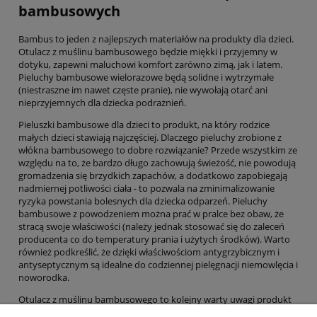
bambusowych
Bambus to jeden z najlepszych materiałów na produkty dla dzieci.
Otulacz z muślinu bambusowego będzie miękki i przyjemny w
dotyku, zapewni maluchowi komfort zarówno zimą, jak i latem.
Pieluchy bambusowe wielorazowe będą solidne i wytrzymałe
(niestraszne im nawet częste pranie), nie wywołają otarć ani
nieprzyjemnych dla dziecka podrażnień.
Pieluszki bambusowe dla dzieci to produkt, na który rodzice
małych dzieci stawiają najczęściej. Dlaczego pieluchy zrobione z
włókna bambusowego to dobre rozwiązanie? Przede wszystkim ze
względu na to, że bardzo długo zachowują świeżość, nie powodują
gromadzenia się brzydkich zapachów, a dodatkowo zapobiegają
nadmiernej potliwości ciała - to pozwala na zminimalizowanie
ryzyka powstania bolesnych dla dziecka odparzeń. Pieluchy
bambusowe z powodzeniem można prać w pralce bez obaw, że
stracą swoje właściwości (należy jednak stosować się do zaleceń
producenta co do temperatury prania i użytych środków). Warto
również podkreślić, że dzięki właściwościom antygrzybicznym i
antyseptycznym są idealne do codziennej pielęgnacji niemowlęcia i
noworodka.
Otulacz z muślinu bambusowego to kolejny warty uwagi produkt
dla dzieci. Jest na tyle uniwersalny, że można stosować go