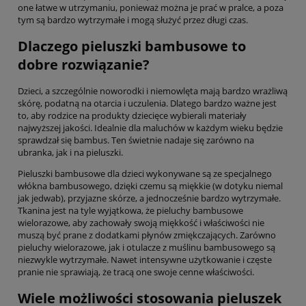
one łatwe w utrzymaniu, ponieważ można je prać w pralce, a poza
tym są bardzo wytrzymałe i mogą służyć przez długi czas.
Dlaczego pieluszki bambusowe to
dobre rozwiązanie?
Dzieci, a szczególnie noworodki i niemowlęta mają bardzo wrażliwą
skórę, podatną na otarcia i uczulenia. Dlatego bardzo ważne jest
to, aby rodzice na produkty dziecięce wybierali materiały
najwyższej jakości. Idealnie dla maluchów w każdym wieku będzie
sprawdzał się bambus. Ten świetnie nadaje się zarówno na
ubranka, jak i na pieluszki.
Pieluszki bambusowe dla dzieci wykonywane są ze specjalnego
włókna bambusowego, dzięki czemu są miękkie (w dotyku niemal
jak jedwab), przyjazne skórze, a jednocześnie bardzo wytrzymałe.
Tkanina jest na tyle wyjątkowa, że pieluchy bambusowe
wielorazowe, aby zachowały swoją miękkość i właściwości nie
muszą być prane z dodatkami płynów zmiękczających. Zarówno
pieluchy wielorazowe, jak i otulacze z muślinu bambusowego są
niezwykle wytrzymałe. Nawet intensywne użytkowanie i częste
pranie nie sprawiają, że tracą one swoje cenne właściwości.
Wiele możliwości stosowania pieluszek