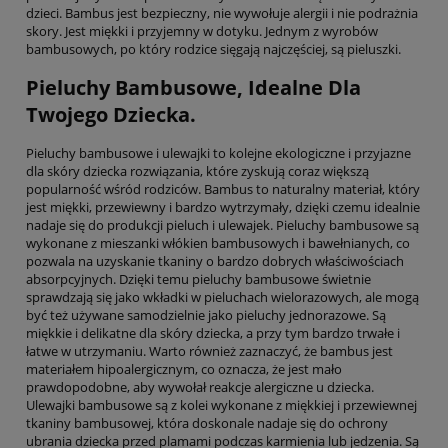
dzieci. Bambus jest bezpieczny, nie wywołuje alergii i nie podrażnia
skory. Jest miękki i przyjemny w dotyku. Jednym z wyrobów
bambusowych, po który rodzice sięgają najczęściej, są pieluszki.
Pieluchy Bambusowe, Idealne Dla
Twojego Dziecka.
Pieluchy bambusowe i ulewajki to kolejne ekologiczne i przyjazne
dla skóry dziecka rozwiązania, które zyskują coraz większą
popularność wśród rodziców. Bambus to naturalny materiał, który
jest miękki, przewiewny i bardzo wytrzymały, dzięki czemu idealnie
nadaje się do produkcji pieluch i ulewajek. Pieluchy bambusowe są
wykonane z mieszanki włókien bambusowych i bawełnianych, co
pozwala na uzyskanie tkaniny o bardzo dobrych właściwościach
absorpcyjnych. Dzięki temu pieluchy bambusowe świetnie
sprawdzają się jako wkładki w pieluchach wielorazowych, ale mogą
być też używane samodzielnie jako pieluchy jednorazowe. Są
miękkie i delikatne dla skóry dziecka, a przy tym bardzo trwałe i
łatwe w utrzymaniu. Warto również zaznaczyć, że bambus jest
materiałem hipoalergicznym, co oznacza, że jest mało
prawdopodobne, aby wywołał reakcje alergiczne u dziecka.
Ulewajki bambusowe są z kolei wykonane z miękkiej i przewiewnej
tkaniny bambusowej, która doskonale nadaje się do ochrony
ubrania dziecka przed plamami podczas karmienia lub jedzenia. Są