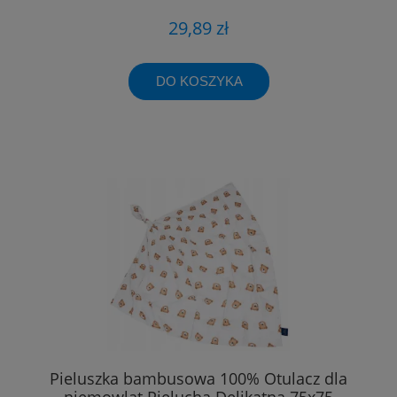
29,89 zł
DO KOSZYKA
Pieluszka bambusowa 100% Otulacz dla
niemowląt Pielucha Delikatna 75x75