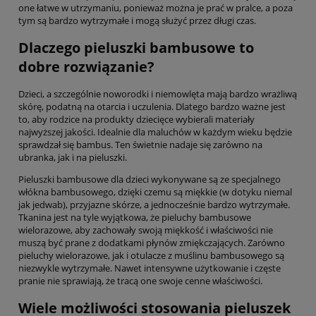
one łatwe w utrzymaniu, ponieważ można je prać w pralce, a poza
tym są bardzo wytrzymałe i mogą służyć przez długi czas.
Dlaczego pieluszki bambusowe to
dobre rozwiązanie?
Dzieci, a szczególnie noworodki i niemowlęta mają bardzo wrażliwą
skórę, podatną na otarcia i uczulenia. Dlatego bardzo ważne jest
to, aby rodzice na produkty dziecięce wybierali materiały
najwyższej jakości. Idealnie dla maluchów w każdym wieku będzie
sprawdzał się bambus. Ten świetnie nadaje się zarówno na
ubranka, jak i na pieluszki.
Pieluszki bambusowe dla dzieci wykonywane są ze specjalnego
włókna bambusowego, dzięki czemu są miękkie (w dotyku niemal
jak jedwab), przyjazne skórze, a jednocześnie bardzo wytrzymałe.
Tkanina jest na tyle wyjątkowa, że pieluchy bambusowe
wielorazowe, aby zachowały swoją miękkość i właściwości nie
muszą być prane z dodatkami płynów zmiękczających. Zarówno
pieluchy wielorazowe, jak i otulacze z muślinu bambusowego są
niezwykle wytrzymałe. Nawet intensywne użytkowanie i częste
pranie nie sprawiają, że tracą one swoje cenne właściwości.
Wiele możliwości stosowania pieluszek