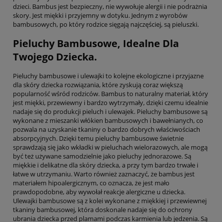
dzieci. Bambus jest bezpieczny, nie wywołuje alergii i nie podrażnia
skory. Jest miękki i przyjemny w dotyku. Jednym z wyrobów
bambusowych, po który rodzice sięgają najczęściej, są pieluszki.
Pieluchy Bambusowe, Idealne Dla
Twojego Dziecka.
Pieluchy bambusowe i ulewajki to kolejne ekologiczne i przyjazne
dla skóry dziecka rozwiązania, które zyskują coraz większą
popularność wśród rodziców. Bambus to naturalny materiał, który
jest miękki, przewiewny i bardzo wytrzymały, dzięki czemu idealnie
nadaje się do produkcji pieluch i ulewajek. Pieluchy bambusowe są
wykonane z mieszanki włókien bambusowych i bawełnianych, co
pozwala na uzyskanie tkaniny o bardzo dobrych właściwościach
absorpcyjnych. Dzięki temu pieluchy bambusowe świetnie
sprawdzają się jako wkładki w pieluchach wielorazowych, ale mogą
być też używane samodzielnie jako pieluchy jednorazowe. Są
miękkie i delikatne dla skóry dziecka, a przy tym bardzo trwałe i
łatwe w utrzymaniu. Warto również zaznaczyć, że bambus jest
materiałem hipoalergicznym, co oznacza, że jest mało
prawdopodobne, aby wywołał reakcje alergiczne u dziecka.
Ulewajki bambusowe są z kolei wykonane z miękkiej i przewiewnej
tkaniny bambusowej, która doskonale nadaje się do ochrony
ubrania dziecka przed plamami podczas karmienia lub jedzenia. Są