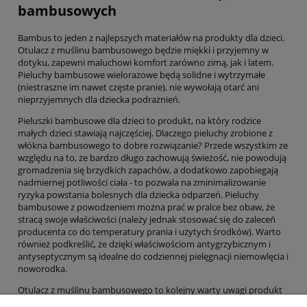
bambusowych
Bambus to jeden z najlepszych materiałów na produkty dla dzieci.
Otulacz z muślinu bambusowego będzie miękki i przyjemny w
dotyku, zapewni maluchowi komfort zarówno zimą, jak i latem.
Pieluchy bambusowe wielorazowe będą solidne i wytrzymałe
(niestraszne im nawet częste pranie), nie wywołają otarć ani
nieprzyjemnych dla dziecka podrażnień.
Pieluszki bambusowe dla dzieci to produkt, na który rodzice
małych dzieci stawiają najczęściej. Dlaczego pieluchy zrobione z
włókna bambusowego to dobre rozwiązanie? Przede wszystkim ze
względu na to, że bardzo długo zachowują świeżość, nie powodują
gromadzenia się brzydkich zapachów, a dodatkowo zapobiegają
nadmiernej potliwości ciała - to pozwala na zminimalizowanie
ryzyka powstania bolesnych dla dziecka odparzeń. Pieluchy
bambusowe z powodzeniem można prać w pralce bez obaw, że
stracą swoje właściwości (należy jednak stosować się do zaleceń
producenta co do temperatury prania i użytych środków). Warto
również podkreślić, że dzięki właściwościom antygrzybicznym i
antyseptycznym są idealne do codziennej pielęgnacji niemowlęcia i
noworodka.
Otulacz z muślinu bambusowego to kolejny warty uwagi produkt
dla dzieci. Jest na tyle uniwersalny, że można stosować go