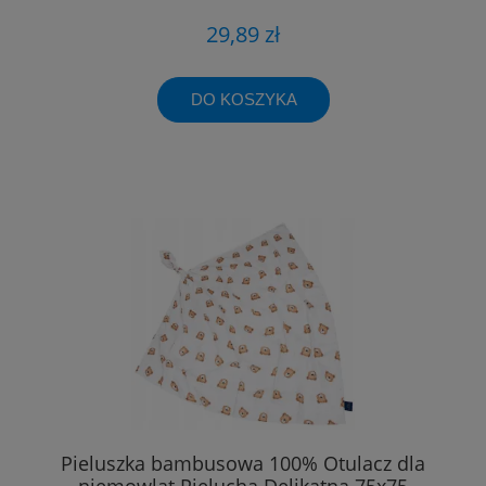
29,89 zł
DO KOSZYKA
Pieluszka bambusowa 100% Otulacz dla
niemowląt Pielucha Delikatna 75x75