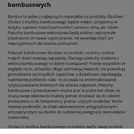
bambusowych
Bambus to jeden z najlepszych materiałów na produkty dla dzieci.
Otulacz z muślinu bambusowego będzie miękki i przyjemny w
dotyku, zapewni maluchowi komfort zarówno zimą, jak i latem.
Pieluchy bambusowe wielorazowe będą solidne i wytrzymałe
(niestraszne im nawet częste pranie), nie wywołają otarć ani
nieprzyjemnych dla dziecka podrażnień.
Pieluszki bambusowe dla dzieci to produkt, na który rodzice
małych dzieci stawiają najczęściej. Dlaczego pieluchy zrobione z
włókna bambusowego to dobre rozwiązanie? Przede wszystkim ze
względu na to, że bardzo długo zachowują świeżość, nie powodują
gromadzenia się brzydkich zapachów, a dodatkowo zapobiegają
nadmiernej potliwości ciała - to pozwala na zminimalizowanie
ryzyka powstania bolesnych dla dziecka odparzeń. Pieluchy
bambusowe z powodzeniem można prać w pralce bez obaw, że
stracą swoje właściwości (należy jednak stosować się do zaleceń
producenta co do temperatury prania i użytych środków). Warto
również podkreślić, że dzięki właściwościom antygrzybicznym i
antyseptycznym są idealne do codziennej pielęgnacji niemowlęcia i
noworodka.
Otulacz z muślinu bambusowego to kolejny warty uwagi produkt
dla dzieci. Jest na tyle uniwersalny, że można stosować go