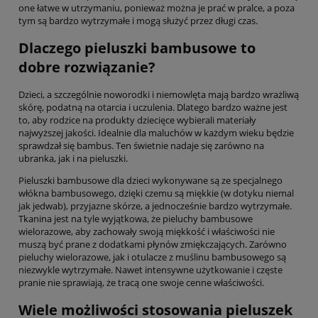
one łatwe w utrzymaniu, ponieważ można je prać w pralce, a poza
tym są bardzo wytrzymałe i mogą służyć przez długi czas.
Dlaczego pieluszki bambusowe to
dobre rozwiązanie?
Dzieci, a szczególnie noworodki i niemowlęta mają bardzo wrażliwą
skórę, podatną na otarcia i uczulenia. Dlatego bardzo ważne jest
to, aby rodzice na produkty dziecięce wybierali materiały
najwyższej jakości. Idealnie dla maluchów w każdym wieku będzie
sprawdzał się bambus. Ten świetnie nadaje się zarówno na
ubranka, jak i na pieluszki.
Pieluszki bambusowe dla dzieci wykonywane są ze specjalnego
włókna bambusowego, dzięki czemu są miękkie (w dotyku niemal
jak jedwab), przyjazne skórze, a jednocześnie bardzo wytrzymałe.
Tkanina jest na tyle wyjątkowa, że pieluchy bambusowe
wielorazowe, aby zachowały swoją miękkość i właściwości nie
muszą być prane z dodatkami płynów zmiękczających. Zarówno
pieluchy wielorazowe, jak i otulacze z muślinu bambusowego są
niezwykle wytrzymałe. Nawet intensywne użytkowanie i częste
pranie nie sprawiają, że tracą one swoje cenne właściwości.
Wiele możliwości stosowania pieluszek