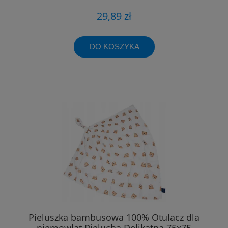
29,89 zł
DO KOSZYKA
Pieluszka bambusowa 100% Otulacz dla
niemowląt Pielucha Delikatna 75x75