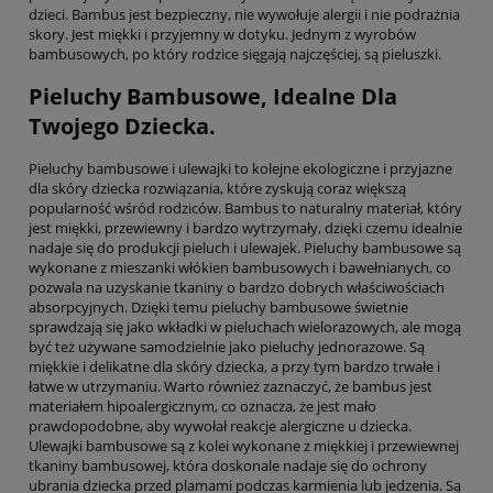
dzieci. Bambus jest bezpieczny, nie wywołuje alergii i nie podrażnia
skory. Jest miękki i przyjemny w dotyku. Jednym z wyrobów
bambusowych, po który rodzice sięgają najczęściej, są pieluszki.
Pieluchy Bambusowe, Idealne Dla
Twojego Dziecka.
Pieluchy bambusowe i ulewajki to kolejne ekologiczne i przyjazne
dla skóry dziecka rozwiązania, które zyskują coraz większą
popularność wśród rodziców. Bambus to naturalny materiał, który
jest miękki, przewiewny i bardzo wytrzymały, dzięki czemu idealnie
nadaje się do produkcji pieluch i ulewajek. Pieluchy bambusowe są
wykonane z mieszanki włókien bambusowych i bawełnianych, co
pozwala na uzyskanie tkaniny o bardzo dobrych właściwościach
absorpcyjnych. Dzięki temu pieluchy bambusowe świetnie
sprawdzają się jako wkładki w pieluchach wielorazowych, ale mogą
być też używane samodzielnie jako pieluchy jednorazowe. Są
miękkie i delikatne dla skóry dziecka, a przy tym bardzo trwałe i
łatwe w utrzymaniu. Warto również zaznaczyć, że bambus jest
materiałem hipoalergicznym, co oznacza, że jest mało
prawdopodobne, aby wywołał reakcje alergiczne u dziecka.
Ulewajki bambusowe są z kolei wykonane z miękkiej i przewiewnej
tkaniny bambusowej, która doskonale nadaje się do ochrony
ubrania dziecka przed plamami podczas karmienia lub jedzenia. Są