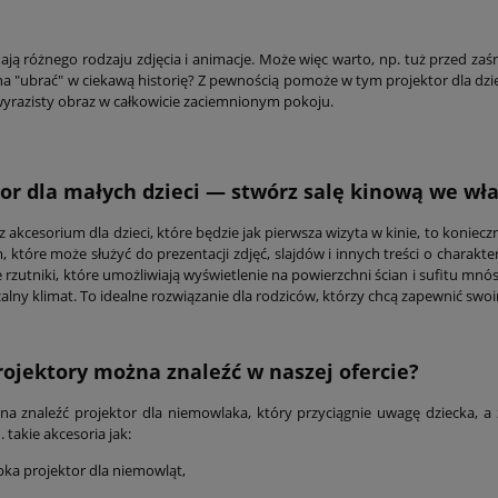
ają różnego rodzaju zdjęcia i animacje. Może więc warto, np. tuż przed zaś
a "ubrać" w ciekawą historię? Z pewnością pomoże w tym projektor dla dziec
yrazisty obraz w całkowicie zaciemnionym pokoju.
tor dla małych dzieci — stwórz salę kinową we 
sz akcesorium dla dzieci, które będzie jak pierwsza wizyta w kinie, to konie
, które może służyć do prezentacji zdjęć, slajdów i innych treści o charak
e rzutniki, które umożliwiają wyświetlenie na powierzchni ścian i sufitu m
alny klimat. To idealne rozwiązanie dla rodziców, którzy chcą zapewnić swo
rojektory można znaleźć w naszej ofercie?
a znaleźć projektor dla niemowlaka, który przyciągnie uwagę dziecka, 
takie akcesoria jak:
ka projektor dla niemowląt,