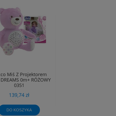
cco Miś Z Projektorem
T DREAMS 0m+ RÓŻOWY
0351
139,74 zł
DO KOSZYKA