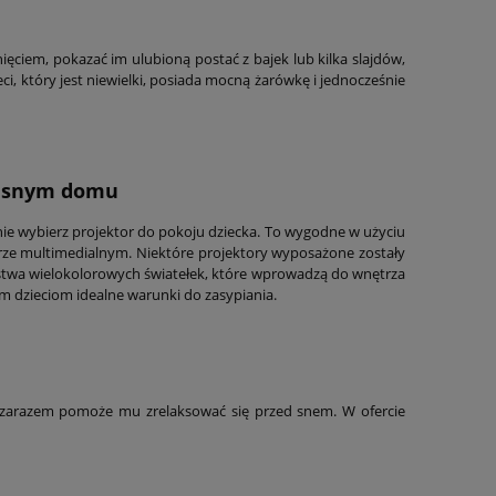
nięciem, pokazać im ulubioną postać z bajek lub kilka slajdów,
i, który jest niewielki, posiada mocną żarówkę i jednocześnie
własnym domu
cznie wybierz projektor do pokoju dziecka. To wygodne w użyciu
terze multimedialnym. Niektóre projektory wyposażone zostały
nóstwa wielokolorowych światełek, które wprowadzą do wnętrza
im dzieciom idealne warunki do zasypiania.
a zarazem pomoże mu zrelaksować się przed snem. W ofercie