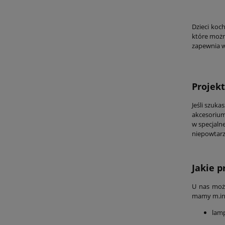
Dzieci koch
które możn
zapewnia w
Projek
Jeśli szuka
akcesorium
w specjaln
niepowtarz
Jakie p
U nas możn
mamy m.in. 
lamp