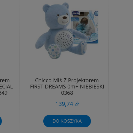
orem
Chicco Miś Z Projektorem
ECJAL
FIRST DREAMS 0m+ NIEBIESKI
349
0368
139,74 zł
DO KOSZYKA