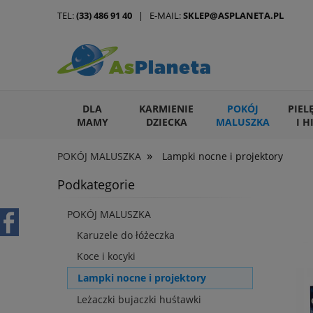
TEL:
(33) 486 91 40
| E-MAIL:
SKLEP@ASPLANETA.PL
DLA
KARMIENIE
POKÓJ
PIEL
MAMY
DZIECKA
MALUSZKA
I H
»
POKÓJ MALUSZKA
Lampki nocne i projektory
ARTYKUŁY DLA ZWIERZĄT
Podkategorie
POKÓJ MALUSZKA
Karuzele do łóżeczka
Koce i kocyki
Lampki nocne i projektory
Leżaczki bujaczki huśtawki