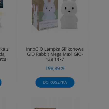
ka z
InnoGIO Lampka Silikonowa
dą
GIO Rabbit Mega Maxi GIO-
rca
138 1477
198,89 zł
DO KOSZYKA