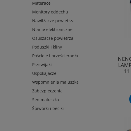
Materace
Monitory oddechu
Nawilżacze powietrza
Nianie elektroniczne
Osuszacze powietrza
Poduszki i kliny
Pościele i prześcieradła
NEN
LAMP
Przewijaki
11
Uspokajacze
Wspomnienia maluszka
Zabezpieczenia
Sen maluszka
Śpiworki i beciki