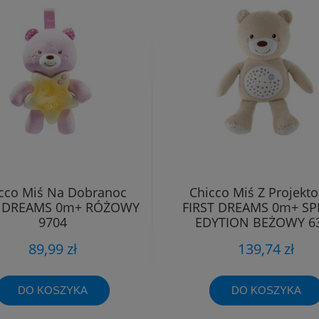
cco Miś Na Dobranoc
Chicco Miś Z Projekt
T DREAMS 0m+ RÓŻOWY
FIRST DREAMS 0m+ SP
9704
EDYTION BEŻOWY 6
89,99 zł
139,74 zł
DO KOSZYKA
DO KOSZYKA