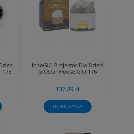
Dzieci
InnoGIO Projektor Dla Dzieci
O-175
GIOstar House GIO-176
137,89 zł
DO KOSZYKA