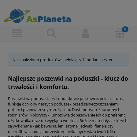
Nie znaleziono produktów spełniających podane kryteria.
Najlepsze poszewki na poduszki - klucz do
trwałości i komfortu.
Poszewki na poduszki, czyli dodatkowe pokrowce, pełnią istotną
funkcję ochrony naszych poduszek przed zanieczyszczeniami,
potem i przedwczesnym zużyciem. Dostępność różnorodnych
rozmiarów i kolorystyki umożliwia dopasowanie ich do preferencji
użytkownika oraz do wyglądu wnętrza. Różne materiały, z których
są wykonane - jak bawełna, len, satyna, jedwab, flanela czy
mikrofibra - nadają poszewkom unikalnych właściwości. Na
przykład, bawełna łączy miękkość, przewiewność i łatwość w