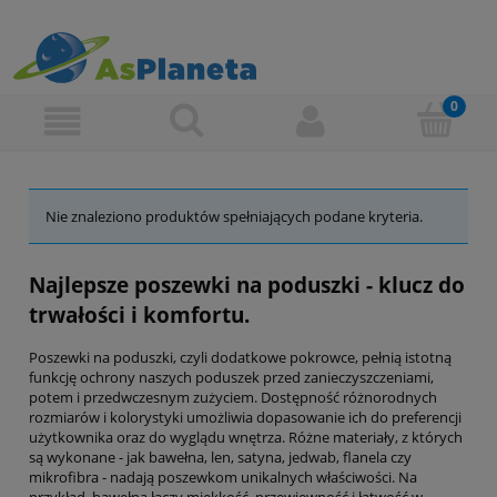
Nie znaleziono produktów spełniających podane kryteria.
Najlepsze poszewki na poduszki - klucz do
trwałości i komfortu.
Poszewki na poduszki, czyli dodatkowe pokrowce, pełnią istotną
funkcję ochrony naszych poduszek przed zanieczyszczeniami,
potem i przedwczesnym zużyciem. Dostępność różnorodnych
rozmiarów i kolorystyki umożliwia dopasowanie ich do preferencji
użytkownika oraz do wyglądu wnętrza. Różne materiały, z których
są wykonane - jak bawełna, len, satyna, jedwab, flanela czy
mikrofibra - nadają poszewkom unikalnych właściwości. Na
przykład, bawełna łączy miękkość, przewiewność i łatwość w