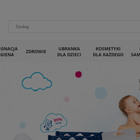
ĘGNACJA
UBRANKA
KOSMETYKI
ZDROWIE
IGIENA
DLA DZIECI
DLA KAŻDEGO
SA