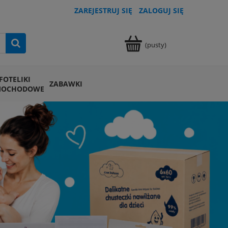
ZAREJESTRUJ SIĘ
ZALOGUJ SIĘ
(pusty)
FOTELIKI
ZABAWKI
MOCHODOWE