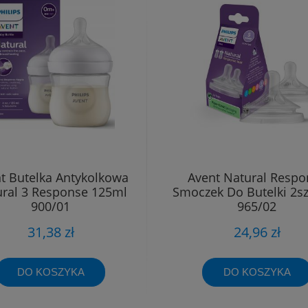
t Butelka Antykolkowa
Avent Natural Respo
ral 3 Response 125ml
Smoczek Do Butelki 2s
900/01
965/02
31,38 zł
24,96 zł
DO KOSZYKA
DO KOSZYKA