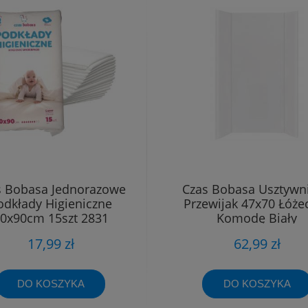
s Bobasa Jednorazowe
Czas Bobasa Usztywn
odkłady Higieniczne
Przewijak 47x70 Łóże
0x90cm 15szt 2831
Komodę Biały
17,99 zł
62,99 zł
DO KOSZYKA
DO KOSZYKA