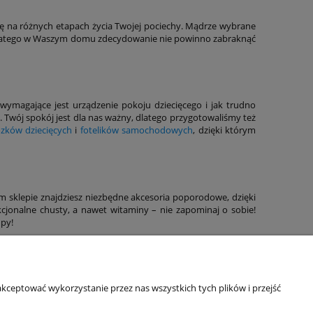
 się na różnych etapach życia Twojej pociechy. Mądrze wybrane
, dlatego w Waszym domu zdecydowanie nie powinno zabraknąć
wymagające jest urządzenie pokoju dziecięcego i jak trudno
. Twój spokój jest dla nas ważny, dlatego przygotowaliśmy też
zków dziecięcych
i
fotelików samochodowych
, dzięki którym
sklepie znajdziesz niezbędne akcesoria poporodowe, dzięki
kcjonalne chusty, a nawet witaminy – nie zapominaj o sobie!
upy!
Informacje o sklepie
kceptować wykorzystanie przez nas wszystkich tych plików i przejść