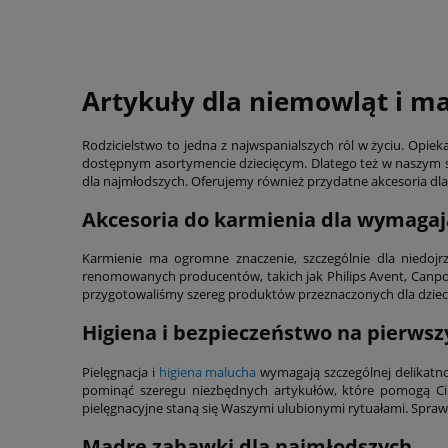
Artykuły dla niemowląt i m
Rodzicielstwo to jedna z najwspanialszych ról w życiu. Op
dostępnym asortymencie dziecięcym. Dlatego też w naszym sk
dla najmłodszych. Oferujemy również przydatne akcesoria d
Akcesoria do karmienia dla wymaga
Karmienie ma ogromne znaczenie, szczególnie dla niedoj
renomowanych producentów, takich jak Philips Avent, Canpol
przygotowaliśmy szereg produktów przeznaczonych dla dzieci –
Higiena i bezpieczeństwo na pierws
Pielęgnacja i
higiena malucha
wymagają szczególnej delikatno
pominąć szeregu niezbędnych artykułów, które pomogą Ci z
pielęgnacyjne staną się Waszymi ulubionymi rytuałami. Spraw,
Mądre zabawki dla najmłodszych