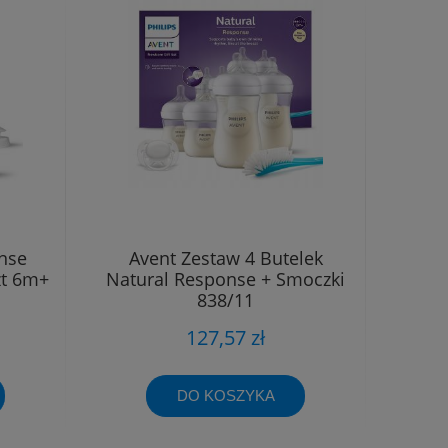
nse
Avent Zestaw 4 Butelek
zt 6m+
Natural Response + Smoczki
838/11
127,57 zł
DO KOSZYKA