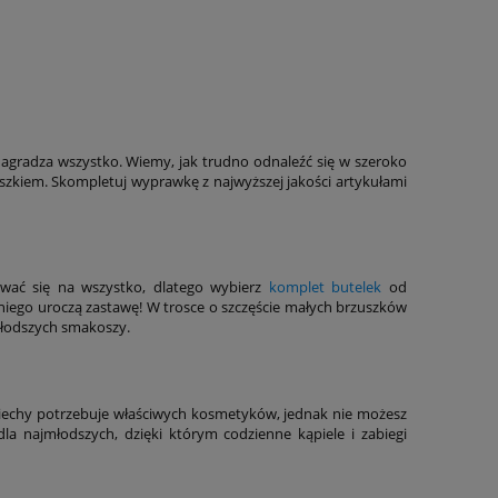
agradza wszystko. Wiemy, jak trudno odnaleźć się w szeroko
szkiem. Skompletuj wyprawkę z najwyższej jakości artykułami
ować się na wszystko, dlatego wybierz
komplet butelek
od
niego uroczą zastawę! W trosce o szczęście małych brzuszków
jmłodszych smakoszy.
ciechy potrzebuje właściwych kosmetyków, jednak nie możesz
a najmłodszych, dzięki którym codzienne kąpiele i zabiegi