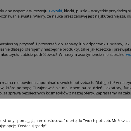
ały one wsparcie w rozwoju.
Gryzaki
, klocki, puzzle – wszystkie przydadzą
 poznawania świata. Wiemy, że nauka przez zabawę jest najskuteczniejsza
bezpieczną przystań i przestrzeń do zabawy lub odpoczynku. Wiemy, jak 
aśnie dlatego oferujemy niezbędne produkty, takie jak łóżeczka i przewijaki
młodszych. Lubicie podróżować? W naszym asortymencie nie zabrakło
wó
mama nie powinna zapominać o swoich potrzebach. Dlatego też w naszym 
tów, które pomogą Ci zajmować się maluchem na co dzień. Laktatory, fun
 np. za sprawą bezpiecznych kosmetyków z naszej oferty. Zapraszamy na zak
akupów
Moje konto
nie strony i pomagają nam dostosować ofertę do Twoich potrzeb. Możesz zaa
jąc opcję "Dostosuj zgody".