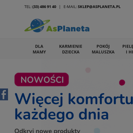
TEL:
(33) 486 91 40
| E-MAIL:
SKLEP@ASPLANETA.PL
DLA
KARMIENIE
POKÓJ
PIEL
MAMY
DZIECKA
MALUSZKA
I H
ARTYKUŁY DLA ZWIERZĄT