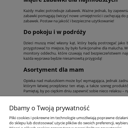
Każdy malec potrzebuje zabawek. Ważne jednak, by zapewni
zabawki pomagają ćwiczyć nowe umiejętności i zachęcają do
zabawek. Postaw na jakość i bezpieczne użytkowanie!
Do pokoju i w podróży
Dzieci muszą mieć własny kąt, który będą postrzegać jako 
przygotować to miejsce, by było funkcjonalne dla malucha. Wł
monitory oddechu, które czuwają nad bezpieczeństwem naj
każda wyprawa będzie niesamowitą przygodą!
Asortyment dla mam
Opieka nad maluszkiem może być wymagająca, jednak żadna 
którym łatwiej przejdziesz ten etap, a także szereg produk
Pamiętaj, by po ciężkim dniu zapewnić sobie nieco relaksu –
Dbamy o Twoją prywatność
Przydatne linki
Warunki z
Pliki cookies i pokrewne im technologie umożliwiają poprawne działa
do sklepu lub dostosować użycie plików do swoich preferencji, wybiera