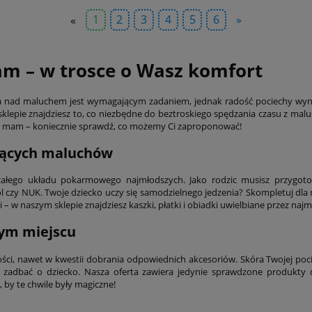
«
1
2
3
4
5
6
»
am – w trosce o Wasz komfort
ieka nad maluchem jest wymagającym zadaniem, jednak radość pociechy wyn
lepie znajdziesz to, co niezbędne do beztroskiego spędzania czasu z malu
la mam – koniecznie sprawdź, co możemy Ci zaproponować!
jących maluchów
rzałego układu pokarmowego najmłodszych. Jako rodzic musisz przygot
 czy NUK. Twoje dziecko uczy się samodzielnego jedzenia? Skompletuj dla 
 w naszym sklepie znajdziesz kaszki, płatki i obiadki uwielbiane przez na
zym miejscu
ści, nawet w kwestii dobrania odpowiednich akcesoriów. Skóra Twojej po
adbać o dziecko. Nasza oferta zawiera jedynie sprawdzone produkty dl
 by te chwile były magiczne!