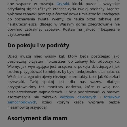
one wsparcie w rozwoju.
Gryzaki
, klocki, puzzle – wszystkie
przydadzą się na różnych etapach życia Twojej pociechy. Mądrze
wybrane zabawki pomagają ćwiczyć nowe umiejętności i zachęcają
do poznawania świata. Wiemy, że nauka przez zabawę jest
najskuteczniejsza, dlatego w Waszym domu zdecydowanie nie
powinno zabraknąć zabawek. Postaw na jakość i bezpieczne
użytkowanie!
Do pokoju i w podróży
Dzieci muszą mieć własny kąt, który będą postrzegać jako
bezpieczną przystań i przestrzeń do zabawy lub odpoczynku.
Wiemy, jak wymagające jest urządzenie pokoju dziecięcego i jak
trudno przygotować to miejsce, by było funkcjonalne dla malucha.
Właśnie dlatego oferujemy niezbędne produkty, takie jak łóżeczka i
przewijaki. Twój spokój jest dla nas ważny, dlatego
przygotowaliśmy też monitory oddechu, które czuwają nad
bezpieczeństwem najmłodszych. Lubicie podróżować? W naszym
asortymencie nie zabrakło
wózków dziecięcych
i
fotelików
samochodowych
, dzięki którym każda wyprawa będzie
niesamowitą przygodą!
Asortyment dla mam