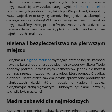
układu pokarmowego najmłodszych. Jako rodzic musisz
przygotować się na wszystko, dlatego wybierz
komplet butelek
od
renomowanych producentów, takich jak Philips Avent, Canpol czy
NUK. Twoje dziecko uczy się samodzielnego jedzenia? Skompletuj
dla niego uroczą zastawę! W trosce o szczęście małych brzuszków
przygotowaliśmy szereg produktów przeznaczonych dla dzieci – w
naszym sklepie znajdziesz kaszki, płatki i obiadki uwielbiane przez
najmłodszych smakoszy.
Higiena i bezpieczeństwo na pierwszym
miejscu
Pielęgnacja i
higiena malucha
wymagają szczególnej delikatności,
nawet w kwestii dobrania odpowiednich akcesoriów. Skóra Twojej
pociechy potrzebuje właściwych kosmetyków, jednak nie możesz
pominąć szeregu niezbędnych artykułów, które pomogą Ci zadbać
o dziecko. Nasza oferta zawiera jedynie sprawdzone produkty dla
najmłodszych, dzięki którym codzienne kąpiele i zabiegi
pielęgnacyjne staną się Waszymi ulubionymi rytuałami. Spraw, by
te chwile były magiczne!
Mądre zabawki dla najmłodszych
Każdy malec potrzebuje zabawek. Ważne jednak, by zapewniały