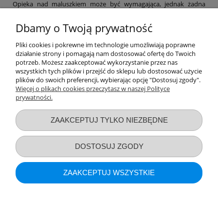
Opieka nad maluszkiem może być wymagająca, jednak żadna
mama nie powinna zapominać o swoich potrzebach. Dlatego też w
naszym sklepie znajdziesz niezbędne akcesoria poporodowe,
Dbamy o Twoją prywatność
dzięki którym łatwiej przejdziesz ten etap, a także szereg
produktów, które pomogą Ci zajmować się maluchem na co dzień.
Pliki cookies i pokrewne im technologie umożliwiają poprawne
Laktatory, funkcjonalne chusty, a nawet witaminy – nie zapominaj
działanie strony i pomagają nam dostosować ofertę do Twoich
o sobie! Pamiętaj, by po ciężkim dniu zapewnić sobie nieco relaksu
potrzeb. Możesz zaakceptować wykorzystanie przez nas
– np. za sprawą bezpiecznych kosmetyków z naszej oferty.
wszystkich tych plików i przejść do sklepu lub dostosować użycie
Zapraszamy na zakupy!
plików do swoich preferencji, wybierając opcję "Dostosuj zgody".
Więcej o plikach cookies przeczytasz w naszej Polityce
prywatności.
Przydatne linki
ZAAKCEPTUJ TYLKO NIEZBĘDNE
Warunki zakupów
DOSTOSUJ ZGODY
Moje konto
ZAAKCEPTUJ WSZYSTKIE
Informacje o sklepie
POKAŻ PEŁNĄ WERSJĘ STRONY