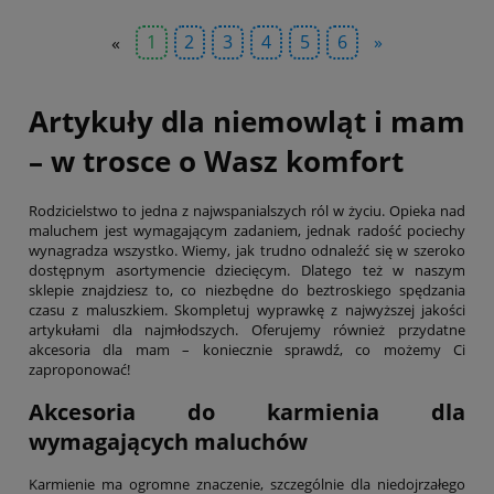
«
1
2
3
4
5
6
»
Artykuły dla niemowląt i mam
– w trosce o Wasz komfort
Rodzicielstwo to jedna z najwspanialszych ról w życiu. Opieka nad
maluchem jest wymagającym zadaniem, jednak radość pociechy
wynagradza wszystko. Wiemy, jak trudno odnaleźć się w szeroko
dostępnym asortymencie dziecięcym. Dlatego też w naszym
sklepie znajdziesz to, co niezbędne do beztroskiego spędzania
czasu z maluszkiem. Skompletuj wyprawkę z najwyższej jakości
artykułami dla najmłodszych. Oferujemy również przydatne
akcesoria dla mam – koniecznie sprawdź, co możemy Ci
zaproponować!
Akcesoria do karmienia dla
wymagających maluchów
Karmienie ma ogromne znaczenie, szczególnie dla niedojrzałego