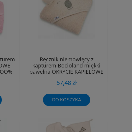
pturem
Ręcznik niemowlęcy z
LOWE
kapturem Bocioland miękki
1OO%
bawełna OKRYCIE KĄPIELOWE
57,48 zł
DO KOSZYKA