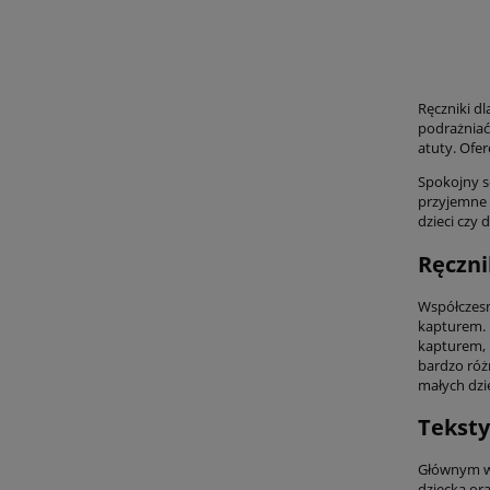
Ręczniki dl
podrażniać 
atuty. Ofe
Spokojny s
przyjemne 
dzieci czy
Ręczni
Współczesn
kapturem. D
kapturem, 
bardzo różn
małych dzi
Teksty
Głównym wy
dziecka ora