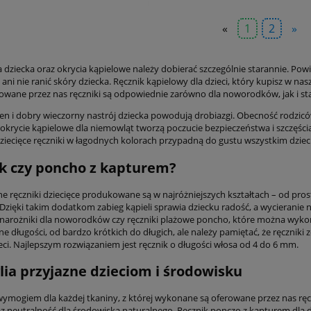
«
1
2
»
a dziecka oraz okrycia kąpielowe należy dobierać szczególnie starannie. Pow
ani nie ranić skóry dziecka. Ręcznik kąpielowy dla dzieci, który kupisz w 
rowane przez nas ręczniki są odpowiednie zarówno dla noworodków, jak i sta
en i dobry wieczorny nastrój dziecka powodują drobiazgi. Obecność rodziców
okrycie kąpielowe dla niemowląt tworzą poczucie bezpieczeństwa i szczęścia
 dziecięce ręczniki w łagodnych kolorach przypadną do gustu wszystkim dzie
k czy poncho z kapturem?
e ręczniki dziecięce produkowane są w najróżniejszych kształtach – od pr
zięki takim dodatkom zabieg kąpieli sprawia dziecku radość, a wycieranie nie
narożniki dla noworodków czy ręczniki plażowe poncho, które można wyko
e długości, od bardzo krótkich do długich, ale należy pamiętać, że ręczniki z
eci. Najlepszym rozwiązaniem jest ręcznik o długości włosa od 4 do 6 mm.
lia przyjazne dzieciom i środowisku
mogiem dla każdej tkaniny, z której wykonane są oferowane przez nas ręczni
z neutralność dla środowiska naturalnego. Ręcznik ponczo z kapturem dla dzi