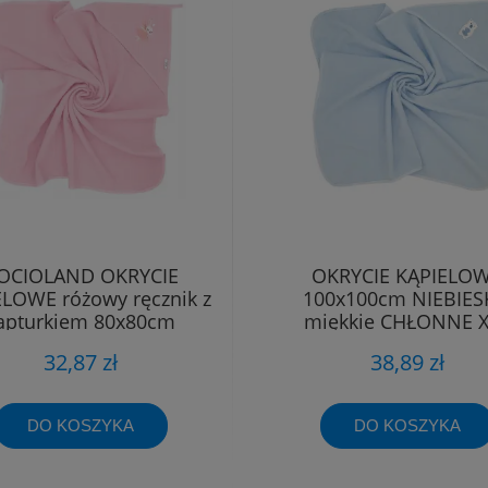
OCIOLAND OKRYCIE
OKRYCIE KĄPIELO
LOWE różowy ręcznik z
100x100cm NIEBIES
apturkiem 80x80cm
miękkie CHŁONNE 
KRÓLICZEK
BOCIOLAND
32,87 zł
38,89 zł
DO KOSZYKA
DO KOSZYKA