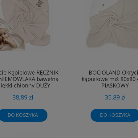
cie Kąpielowe RĘCZNIK
BOCIOLAND Okryc
NIEMOWLAKA bawełna
kąpielowe miś 80x80 
iękki chłonny DUŻY
PIASKOWY
BEŻOWE
38,89 zł
35,89 zł
DO KOSZYKA
DO KOSZYKA