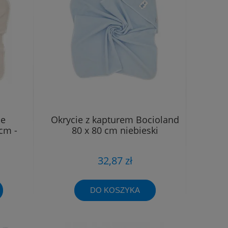
ie
Okrycie z kapturem Bocioland
cm -
80 x 80 cm niebieski
32,87 zł
DO KOSZYKA