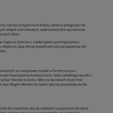
inny one być przyjemne w dotyku, łatwe w pielęgnacji, nie
naszym sklepie internetowym, spełnia wszystkie wymienione
rszych dzieci.
, bajka na dobranoc, ciepła kąpiel z pachnącą pianą i
. Miękkość, jaką oferuje bawełniane okrycie kąpielowe dla
ciom.
ostokątnych po nietypowe modele w formie poncza z
 jest nieprzyjemną koniecznością. Dzieci uwielbiają ręczniki z
rzystać również w domu. Włos na ręcznikach może mieć
e zbyt długim włosiem są ciężkie i gorzej sprawdzają się dla
ki dla maluchów, jest jej miękkość i przyjazność dla skóry
eci, którym otula się i wyciera dziecko, ma kontakt z