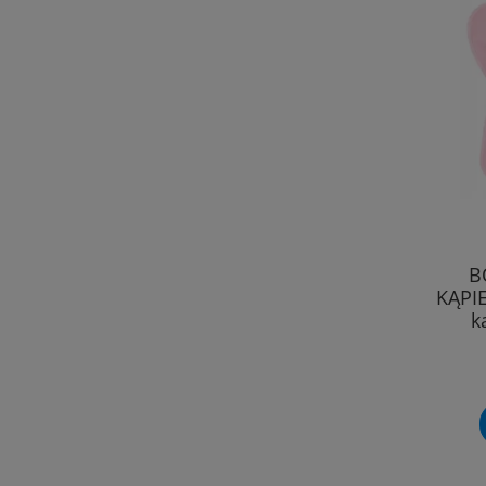
B
KĄPIE
k