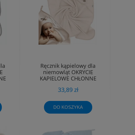
la
Ręcznik kąpielowy dla
E
niemowląt OKRYCIE
NE
KĄPIELOWE CHŁONNE
0
BAWEŁNIANE 80x80
33,89 zł
DO KOSZYKA