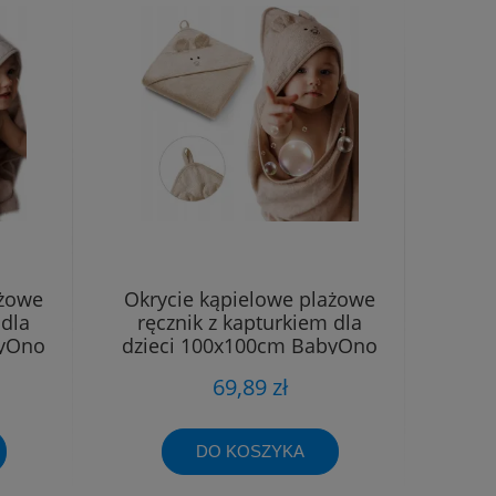
ażowe
Okrycie kąpielowe plażowe
 dla
ręcznik z kapturkiem dla
byOno
dzieci 100x100cm BabyOno
69,89 zł
DO KOSZYKA