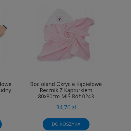
elowe
Bocioland Okrycie Kąpielowe
rudny
Ręcznik Z Kapturkiem
80x80cm MIŚ Róż 0243
34,76 zł
DO KOSZYKA