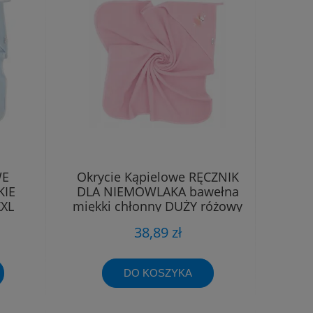
WE
Okrycie Kąpielowe RĘCZNIK
KIE
DLA NIEMOWLAKA bawełna
XXL
miękki chłonny DUŻY różowy
38,89 zł
DO KOSZYKA