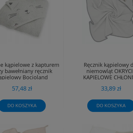
ie kąpielowe z kapturem
Ręcznik kąpielowy d
y bawełniany ręcznik
niemowląt OKRYCI
ąpielowy Bocioland
KĄPIELOWE CHŁON
BAWEŁNIANE 80x8
57,48 zł
33,89 zł
DO KOSZYKA
DO KOSZYKA