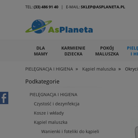
TEL:
(33) 486 91 40
| E-MAIL:
SKLEP@ASPLANETA.PL
DLA
KARMIENIE
POKÓJ
PIEL
MAMY
DZIECKA
MALUSZKA
I H
»
»
PIELĘGNACJA I HIGIENA
Kąpiel maluszka
Okryci
ARTYKUŁY DLA ZWIERZĄT
Podkategorie
PIELĘGNACJA I HIGIENA
Czystość i dezynfekcja
Kosze i wkłady
Kąpiel maluszka
Wanienki i foteliki do kąpieli