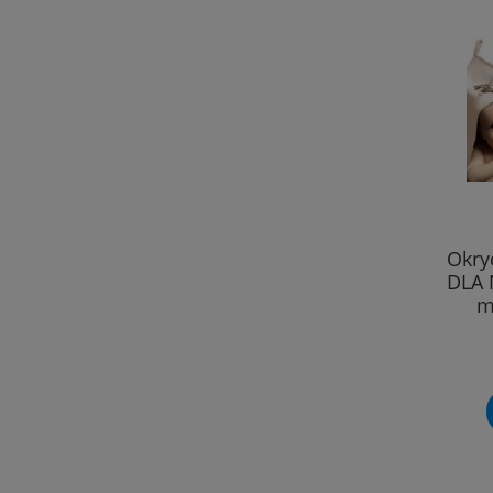
Okry
DLA 
m