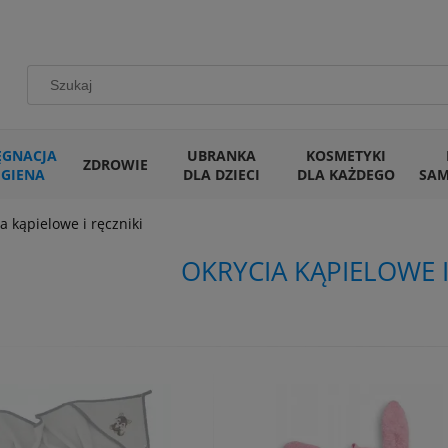
ĘGNACJA
UBRANKA
KOSMETYKI
ZDROWIE
IGIENA
DLA DZIECI
DLA KAŻDEGO
SA
a kąpielowe i ręczniki
OKRYCIA KĄPIELOWE I