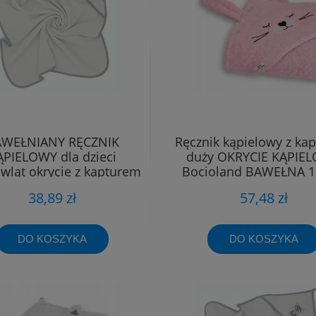
WEŁNIANY RĘCZNIK
Ręcznik kąpielowy z ka
ĄPIELOWY dla dzieci
duży OKRYCIE KĄPIE
wląt okrycie z kapturem
Bocioland BAWEŁNA 
80x80
38,89 zł
57,48 zł
DO KOSZYKA
DO KOSZYKA