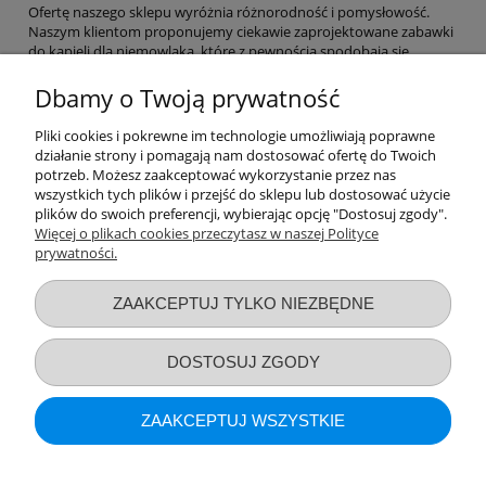
Ofertę naszego sklepu wyróżnia różnorodność i pomysłowość.
Naszym klientom proponujemy ciekawie zaprojektowane zabawki
do kąpieli dla niemowlaka, które z pewnością spodobają się
dziecku.
Prezentowany asortyment ma wymiar zarówno
edukacyjny, jak i integracyjny
. Zabawki do kąpieli dla niemowląt
Dbamy o Twoją prywatność
i dzieci to doskonała propozycja również dla tych, którzy po prostu
chcą spędzać z dzieckiem czas kąpieli. Mnogość wzorów i kolorów
Pliki cookies i pokrewne im technologie umożliwiają poprawne
sprawi, że odkrywanie kolejnych wariantów zabawy będzie
działanie strony i pomagają nam dostosować ofertę do Twoich
prawdziwą przyjemnością.
potrzeb. Możesz zaakceptować wykorzystanie przez nas
wszystkich tych plików i przejść do sklepu lub dostosować użycie
Reasumując, nasze zabawki do kąpieli dla niemowląt i nieco
plików do swoich preferencji, wybierając opcję "Dostosuj zgody".
większych pociech to strzał w dziesiątkę.
Więcej o plikach cookies przeczytasz w naszej Polityce
prywatności.
Przydatne linki
ZAAKCEPTUJ TYLKO NIEZBĘDNE
Warunki zakupów
DOSTOSUJ ZGODY
Moje konto
ZAAKCEPTUJ WSZYSTKIE
Informacje o sklepie