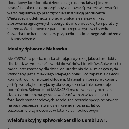
dodatkowy komfort dla dziecka, dzięki czemu łatwiej jest mu
zasnąć i spokojnie odpocząć. Aby zachować śpiworek w czystości,
warto regularnie go prać zgodnie z instrukcją producenta.
Większość modeli można prać w pralce, ale należy unikać
stosowania agresywnych detergentów lub wysokiej temperatury
suszenia. Warto również pamiętać o regularnym wietrzeniu
śpiworka i unikaniu prania w przypadku nadmiernego zabrudzenia
lub uszkodzenia.
Idealny śpiworek Makaszka.
MAKASZKA to polska marka oferująca wysokiej jakości produkty
dla dzieci, w tym m.in. śpiworki do wózków i fotelików. Śpiworek to
model przeznaczony dla dzieci od urodzenia do 18 miesiąca życia.
Wykonany jest z miękkiego i ciepłego polaru, co zapewnia dziecku
komfort i ochronę przed chłodem. Materiał, z którego wykonany
jest śpiworek, jest przyjazny dla skóry dziecka i nie powoduje
podrażnień. Śpiworek od MAKASZKI ma uniwersalny rozmiar,
dzięki czemu można go stosować zarówno w wózkach, jak i
fotelikach samochodowych. Model ten posiada specjalne otwory
na pasy bezpieczeństwa, dzięki czemu można go łatwo i
bezpiecznie przymocować w foteliku samochodowym.
Wielofunkcyjny śpiworek Sensillo Combi 3w1.