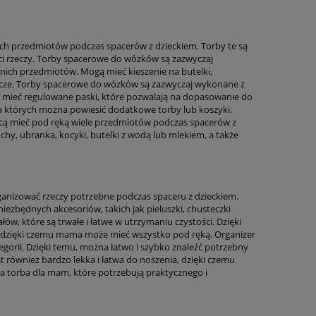
ch przedmiotów podczas spacerów z dzieckiem. Torby te są
ści rzeczy. Torby spacerowe do wózków są zazwyczaj
nich przedmiotów. Mogą mieć kieszenie na butelki,
klucze. Torby spacerowe do wózków są zazwyczaj wykonane z
gą mieć regulowane paski, które pozwalają na dopasowanie do
a których można powiesić dodatkowe torby lub koszyki.
hcą mieć pod ręką wiele przedmiotów podczas spacerów z
uchy, ubranka, kocyki, butelki z wodą lub mlekiem, a także
anizować rzeczy potrzebne podczas spaceru z dzieckiem.
iezbędnych akcesoriów, takich jak pieluszki, chusteczki
ałów, które są trwałe i łatwe w utrzymaniu czystości. Dzięki
 dzięki czemu mama może mieć wszystko pod ręką. Organizer
gorii. Dzięki temu, można łatwo i szybko znaleźć potrzebny
t również bardzo lekka i łatwa do noszenia, dzięki czemu
lna torba dla mam, które potrzebują praktycznego i