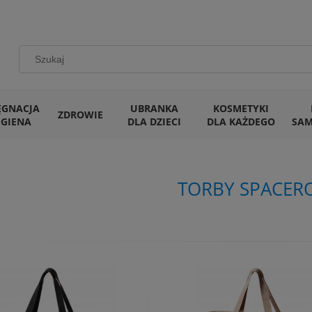
ĘGNACJA
UBRANKA
KOSMETYKI
ZDROWIE
IGIENA
DLA DZIECI
DLA KAŻDEGO
SA
TORBY SPACER