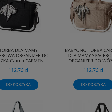
TORBA DLA MAMY
BABYONO TORBA CA
EROWA ORGANIZER DO
DLA MAMY SPACER
ZKA Czarna CARMEN
ORGANIZER DO WÓ
Babyono 1571/01
BEŻOWA 1571/02
112,76 zł
112,76 zł
DO KOSZYKA
DO KOSZYKA