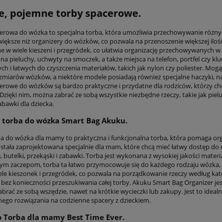
e, pojemne torby spacerowe.
erowa do wózka to specjalna torba, która umożliwia przechowywanie różny
większe niż organizery do wózków, co pozwala na przenoszenie większej ilo
 w wiele kieszeni i przegródek, co ułatwia organizację przechowywanych w 
 na pieluchy, uchwyty na smoczek, a także miejsca na telefon, portfel czy 
ch i łatwych do czyszczenia materiałów, takich jak nylon czy poliester. Mo
zmiarów wózków, a niektóre modele posiadają również specjalne haczyki, n
erowe do wózków są bardzo praktyczne i przydatne dla rodziców, którzy c
Dzięki nim, można zabrać ze sobą wszystkie niezbędne rzeczy, takie jak piel
abawki dla dziecka.
 torba do wózka Smart Bag Akuku.
a do wózka dla mamy to praktyczna i funkcjonalna torba, która pomaga org
ostała zaprojektowana specjalnie dla mam, które chcą mieć łatwy dostęp do n
, butelki, przekąski i zabawki. Torba jest wykonana z wysokiej jakości materi
ym zaczepom, torba ta łatwo przymocowuje się do każdego rodzaju wózka,
ele kieszonek i przegródek, co pozwala na porządkowanie rzeczy według kate
 bez konieczności przeszukiwania całej torby. Akuku Smart Bag Organizer jes
brać ze sobą wszędzie, nawet na krótkie wycieczki lub zakupy. Jest to idea
nego rozwiązania na codzienne spacery z dzieckiem.
 Torba dla mamy Best Time Ever.