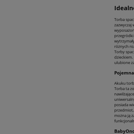
Idealn
Torba spac
zazwyczaj 
wyposażone
przegródki
wytrzymały
różnych ro
Torby spac
dzieckiem. 
ulubione z
Pojemna
Akuku torb
Torba ta z
nawilżające
uniwersaln
posiada wi
przedmiot,
można ją za
funkcjonal
BabyOno