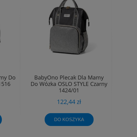
amy Do
BabyOno Plecak Dla Mamy
1516
Do Wózka OSLO STYLE Czarny
1424/01
122,44 zł
DO KOSZYKA