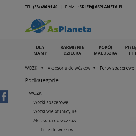
TEL:
(33) 486 91 40
| E-MAIL:
SKLEP@ASPLANETA.PL
DLA
KARMIENIE
POKÓJ
PIEL
MAMY
DZIECKA
MALUSZKA
I H
»
»
WÓZKI
Akcesoria do wózków
Torby spacerowe
ARTYKUŁY DLA ZWIERZĄT
Podkategorie
WÓZKI
Wózki spacerowe
Wózki wielofunkcyjne
Akcesoria do wózków
Folie do wózków