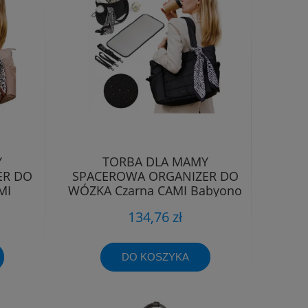
Y
TORBA DLA MAMY
ER DO
SPACEROWA ORGANIZER DO
MI
WÓZKA Czarna CAMI Babyono
1672/01
134,76 zł
DO KOSZYKA