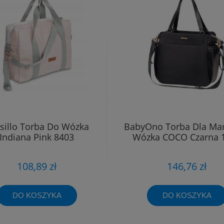
sillo Torba Do Wózka
BabyOno Torba Dla M
Indiana Pink 8403
Wózka COCO Czarna 
108,89 zł
146,76 zł
DO KOSZYKA
DO KOSZYKA