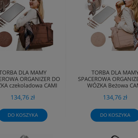
TORBA DLA MAMY
TORBA DLA MAM
EROWA ORGANIZER DO
SPACEROWA ORGANIZ
KA czekoladowa CAMI
WÓZKA Beżowa CA
Babyono
Babyono 1672/02
134,76 zł
134,76 zł
DO KOSZYKA
DO KOSZYKA