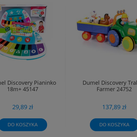
l Discovery Pianinko
Dumel Discovery Tra
18m+ 45147
Farmer 24752
29,89 zł
137,89 zł
DO KOSZYKA
DO KOSZYKA