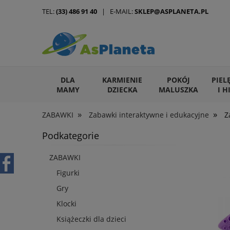
TEL:
(33) 486 91 40
| E-MAIL:
SKLEP@ASPLANETA.PL
DLA
KARMIENIE
POKÓJ
PIEL
MAMY
DZIECKA
MALUSZKA
I H
»
»
ZABAWKI
Zabawki interaktywne i edukacyjne
Z
ARTYKUŁY DLA ZWIERZĄT
Podkategorie
ZABAWKI
Figurki
Gry
Klocki
Książeczki dla dzieci