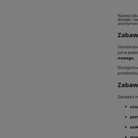
Nazwa zaba
dźwięki, ś
asortymen
Zabawk
Standardow
już w pewną
nowego.
Dostępne w 
przedmiota
Zabawk
Zabawka int
ucz
pom
zas
mog