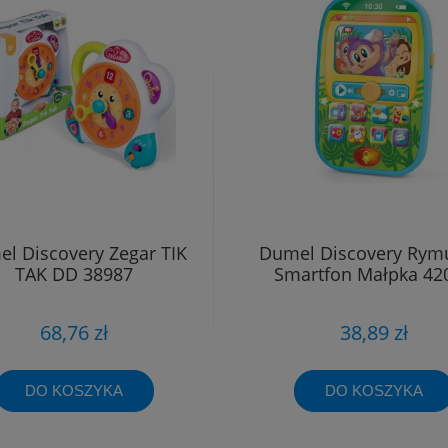
l Discovery Zegar TIK
Dumel Discovery Rym
TAK DD 38987
Smartfon Małpka 42
68,76 zł
38,89 zł
DO KOSZYKA
DO KOSZYKA