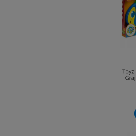
Toyz
Gra