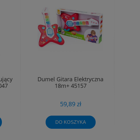
ujący
Dumel Gitara Elektryczna
047
18m+ 45157
59,89 zł
DO KOSZYKA