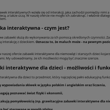
wek interaktywnych wzięła się od interakcji, jaka zachodzi pomiędzy nimi a 
wiecą, a także uczą. W naszej ofercie nie mogło ich zabraknąć. I właśnie dl
tem.
a interaktywna - czym jest?
e zabawki służą do wykonywania za ich pomocą określonych czynności. Zab
 interakcję z dzieckiem.
Oznacza to, że maluch może - na pewnym poziom
naszej ofercie zabawki interaktywne dla niemowląt i starszych dzieci kojarz
mi. My udowadniamy, że ich możliwości mogą być znacznie szersze.
i interaktywne dla dzieci - możliwości i funk
eraktywna dla dzieci to przedmiot, który najczęściej pełni edukacyjną funkc
ą wypowiadania słówek w języku polskim i angielskim oraz liczenia,
agają poznawać świat fizyki i ekonomii,
kakują pomysłowością (np. grawitacyjne zabawki interaktywne dla nie
ą być sterowane w sposób zdalny.