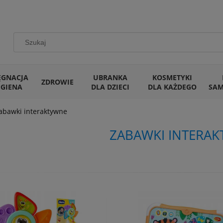
ĘGNACJA
UBRANKA
KOSMETYKI
ZDROWIE
IGIENA
DLA DZIECI
DLA KAŻDEGO
SA
abawki interaktywne
ZABAWKI INTERA