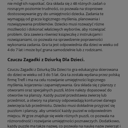
nie mógł ich napotkać. Gra składa się z 48 różnych zadań o
rosnącym poziomie trudności, co pozwala na stopniowe
dostosowywanie gry do umiejętności dziecka. Zadania te
wymagają od gracza logicznego myślenia, planowania i
rozwiązywania problemów. Dziecko musi rozważyć różne
możliwości i dokonać właściwych wyborów, aby rozwiązać
problem. Gra zawiera również książeczkę z instrukcjami i
rozwiązaniami, co pozwala na sprawdzenie poprawności
wykonania zadania. Gra ta jest odpowiednia dla dzieci w wieku od
4 do 7 lat i może być grana samodzielnie lub z rodzicami.
Czuczu Zagadki z Dziurką Dla Dzieci.
Czuczu Zagadki z Dziurką Dla Dzieci to gra edukacyjna skierowana
do dzieci w wieku od 3 do 5 lat. Gra ta została wydana przez polską
firmę Trefl i ma na celu rozwijanie umiejętności logicznego
myślenia, kojarzenia i zapamiętywania. Gra składa się z planszy z
otworami oraz specjalnych puzzli, które należy dopasować do
otworów na planszy. Każdy puzzel przedstawia zwierzę lub
przedmiot, a otwory na planszy odpowiadają konturowi danego
zwierzęcia lub przedmiotu. Dziecko musi dokładnie przyjrzeć się
puzzlom i planszy, aby umieścić każdy puzzel w odpowiednim
miejscu. W grze znajduje się wiele różnych puzzli, co pozwala na
różnorodność i rozwijanie umiejętności poznawczych. Dodatkowo,
każdy puzzle ma także nazwę, co pozwala na naukę nazw zwierząt i