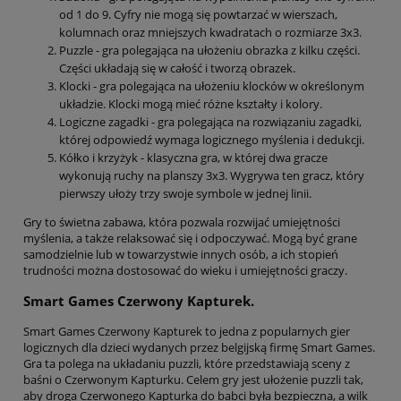
od 1 do 9. Cyfry nie mogą się powtarzać w wierszach,
kolumnach oraz mniejszych kwadratach o rozmiarze 3x3.
Puzzle - gra polegająca na ułożeniu obrazka z kilku części.
Części układają się w całość i tworzą obrazek.
Klocki - gra polegająca na ułożeniu klocków w określonym
układzie. Klocki mogą mieć różne kształty i kolory.
Logiczne zagadki - gra polegająca na rozwiązaniu zagadki,
której odpowiedź wymaga logicznego myślenia i dedukcji.
Kółko i krzyżyk - klasyczna gra, w której dwa gracze
wykonują ruchy na planszy 3x3. Wygrywa ten gracz, który
pierwszy ułoży trzy swoje symbole w jednej linii.
Gry to świetna zabawa, która pozwala rozwijać umiejętności
myślenia, a także relaksować się i odpoczywać. Mogą być grane
samodzielnie lub w towarzystwie innych osób, a ich stopień
trudności można dostosować do wieku i umiejętności graczy.
Smart Games Czerwony Kapturek.
Smart Games Czerwony Kapturek to jedna z popularnych gier
logicznych dla dzieci wydanych przez belgijską firmę Smart Games.
Gra ta polega na układaniu puzzli, które przedstawiają sceny z
baśni o Czerwonym Kapturku. Celem gry jest ułożenie puzzli tak,
aby droga Czerwonego Kapturka do babci była bezpieczna, a wilk