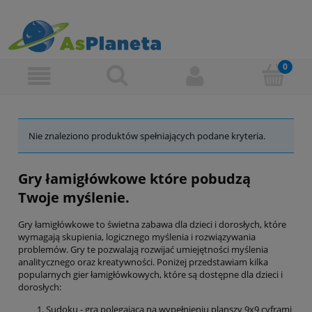
Nie znaleziono produktów spełniających podane kryteria.
Gry łamigłówkowe które pobudzą
Twoje myślenie.
Gry łamigłówkowe to świetna zabawa dla dzieci i dorosłych, które
wymagają skupienia, logicznego myślenia i rozwiązywania
problemów. Gry te pozwalają rozwijać umiejętności myślenia
analitycznego oraz kreatywności. Poniżej przedstawiam kilka
popularnych gier łamigłówkowych, które są dostępne dla dzieci i
dorosłych:
Sudoku - gra polegająca na wypełnieniu planszy 9x9 cyframi