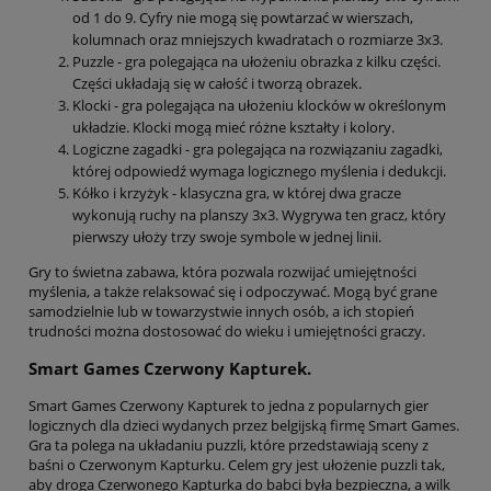
od 1 do 9. Cyfry nie mogą się powtarzać w wierszach,
kolumnach oraz mniejszych kwadratach o rozmiarze 3x3.
Puzzle - gra polegająca na ułożeniu obrazka z kilku części.
Części układają się w całość i tworzą obrazek.
Klocki - gra polegająca na ułożeniu klocków w określonym
układzie. Klocki mogą mieć różne kształty i kolory.
Logiczne zagadki - gra polegająca na rozwiązaniu zagadki,
której odpowiedź wymaga logicznego myślenia i dedukcji.
Kółko i krzyżyk - klasyczna gra, w której dwa gracze
wykonują ruchy na planszy 3x3. Wygrywa ten gracz, który
pierwszy ułoży trzy swoje symbole w jednej linii.
Gry to świetna zabawa, która pozwala rozwijać umiejętności
myślenia, a także relaksować się i odpoczywać. Mogą być grane
samodzielnie lub w towarzystwie innych osób, a ich stopień
trudności można dostosować do wieku i umiejętności graczy.
Smart Games Czerwony Kapturek.
Smart Games Czerwony Kapturek to jedna z popularnych gier
logicznych dla dzieci wydanych przez belgijską firmę Smart Games.
Gra ta polega na układaniu puzzli, które przedstawiają sceny z
baśni o Czerwonym Kapturku. Celem gry jest ułożenie puzzli tak,
aby droga Czerwonego Kapturka do babci była bezpieczna, a wilk