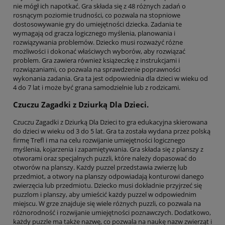
nie mógł ich napotkać. Gra składa się z 48 różnych zadań o
rosnącym poziomie trudności, co pozwala na stopniowe
dostosowywanie gry do umiejętności dziecka. Zadania te
wymagają od gracza logicznego myślenia, planowania i
rozwiązywania problemów. Dziecko musi rozważyć różne
możliwości i dokonać właściwych wyborów, aby rozwiązać
problem. Gra zawiera również książeczkę z instrukcjami i
rozwiązaniami, co pozwala na sprawdzenie poprawności
wykonania zadania. Gra ta jest odpowiednia dla dzieci w wieku od
4 do 7 lat i może być grana samodzielnie lub z rodzicami.
Czuczu Zagadki z Dziurką Dla Dzieci.
Czuczu Zagadki z Dziurką Dla Dzieci to gra edukacyjna skierowana
do dzieci w wieku od 3 do 5 lat. Gra ta została wydana przez polską
firmę Trefl i ma na celu rozwijanie umiejętności logicznego
myślenia, kojarzenia i zapamiętywania. Gra składa się z planszy z
otworami oraz specjalnych puzzli, które należy dopasować do
otworów na planszy. Każdy puzzel przedstawia zwierzę lub
przedmiot, a otwory na planszy odpowiadają konturowi danego
zwierzęcia lub przedmiotu. Dziecko musi dokładnie przyjrzeć się
puzzlom i planszy, aby umieścić każdy puzzel w odpowiednim
miejscu. W grze znajduje się wiele różnych puzzli, co pozwala na
różnorodność i rozwijanie umiejętności poznawczych. Dodatkowo,
każdy puzzle ma także nazwę, co pozwala na naukę nazw zwierząt i