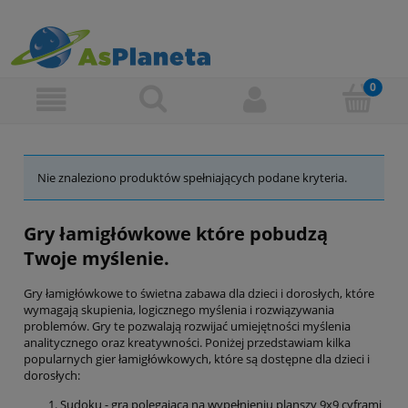
Nie znaleziono produktów spełniających podane kryteria.
Gry łamigłówkowe które pobudzą
Twoje myślenie.
Gry łamigłówkowe to świetna zabawa dla dzieci i dorosłych, które
wymagają skupienia, logicznego myślenia i rozwiązywania
problemów. Gry te pozwalają rozwijać umiejętności myślenia
analitycznego oraz kreatywności. Poniżej przedstawiam kilka
popularnych gier łamigłówkowych, które są dostępne dla dzieci i
dorosłych:
Sudoku - gra polegająca na wypełnieniu planszy 9x9 cyframi