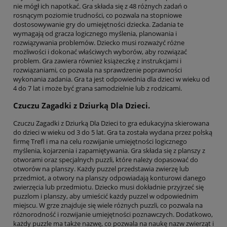
nie mógł ich napotkać. Gra składa się z 48 różnych zadań o
rosnącym poziomie trudności, co pozwala na stopniowe
dostosowywanie gry do umiejętności dziecka. Zadania te
wymagają od gracza logicznego myślenia, planowania i
rozwiązywania problemów. Dziecko musi rozważyć różne
możliwości i dokonać właściwych wyborów, aby rozwiązać
problem. Gra zawiera również książeczkę z instrukcjami i
rozwiązaniami, co pozwala na sprawdzenie poprawności
wykonania zadania. Gra ta jest odpowiednia dla dzieci w wieku od
4 do 7 lat i może być grana samodzielnie lub z rodzicami.
Czuczu Zagadki z Dziurką Dla Dzieci.
Czuczu Zagadki z Dziurką Dla Dzieci to gra edukacyjna skierowana
do dzieci w wieku od 3 do 5 lat. Gra ta została wydana przez polską
firmę Trefl i ma na celu rozwijanie umiejętności logicznego
myślenia, kojarzenia i zapamiętywania. Gra składa się z planszy z
otworami oraz specjalnych puzzli, które należy dopasować do
otworów na planszy. Każdy puzzel przedstawia zwierzę lub
przedmiot, a otwory na planszy odpowiadają konturowi danego
zwierzęcia lub przedmiotu. Dziecko musi dokładnie przyjrzeć się
puzzlom i planszy, aby umieścić każdy puzzel w odpowiednim
miejscu. W grze znajduje się wiele różnych puzzli, co pozwala na
różnorodność i rozwijanie umiejętności poznawczych. Dodatkowo,
każdy puzzle ma także nazwę, co pozwala na naukę nazw zwierząt i