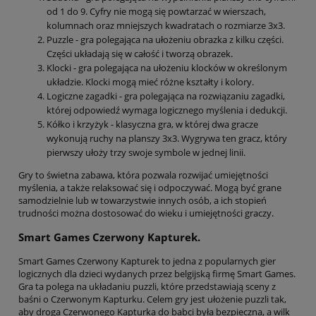
od 1 do 9. Cyfry nie mogą się powtarzać w wierszach,
kolumnach oraz mniejszych kwadratach o rozmiarze 3x3.
Puzzle - gra polegająca na ułożeniu obrazka z kilku części.
Części układają się w całość i tworzą obrazek.
Klocki - gra polegająca na ułożeniu klocków w określonym
układzie. Klocki mogą mieć różne kształty i kolory.
Logiczne zagadki - gra polegająca na rozwiązaniu zagadki,
której odpowiedź wymaga logicznego myślenia i dedukcji.
Kółko i krzyżyk - klasyczna gra, w której dwa gracze
wykonują ruchy na planszy 3x3. Wygrywa ten gracz, który
pierwszy ułoży trzy swoje symbole w jednej linii.
Gry to świetna zabawa, która pozwala rozwijać umiejętności
myślenia, a także relaksować się i odpoczywać. Mogą być grane
samodzielnie lub w towarzystwie innych osób, a ich stopień
trudności można dostosować do wieku i umiejętności graczy.
Smart Games Czerwony Kapturek.
Smart Games Czerwony Kapturek to jedna z popularnych gier
logicznych dla dzieci wydanych przez belgijską firmę Smart Games.
Gra ta polega na układaniu puzzli, które przedstawiają sceny z
baśni o Czerwonym Kapturku. Celem gry jest ułożenie puzzli tak,
aby droga Czerwonego Kapturka do babci była bezpieczna, a wilk