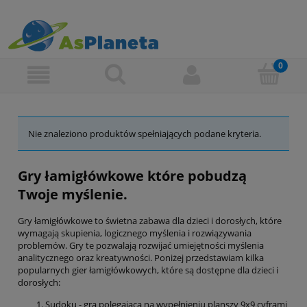
Nie znaleziono produktów spełniających podane kryteria.
Gry łamigłówkowe które pobudzą
Twoje myślenie.
Gry łamigłówkowe to świetna zabawa dla dzieci i dorosłych, które
wymagają skupienia, logicznego myślenia i rozwiązywania
problemów. Gry te pozwalają rozwijać umiejętności myślenia
analitycznego oraz kreatywności. Poniżej przedstawiam kilka
popularnych gier łamigłówkowych, które są dostępne dla dzieci i
dorosłych:
Sudoku - gra polegająca na wypełnieniu planszy 9x9 cyframi