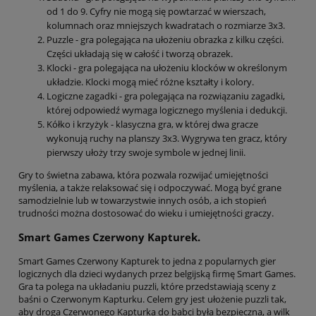
od 1 do 9. Cyfry nie mogą się powtarzać w wierszach,
kolumnach oraz mniejszych kwadratach o rozmiarze 3x3.
Puzzle - gra polegająca na ułożeniu obrazka z kilku części.
Części układają się w całość i tworzą obrazek.
Klocki - gra polegająca na ułożeniu klocków w określonym
układzie. Klocki mogą mieć różne kształty i kolory.
Logiczne zagadki - gra polegająca na rozwiązaniu zagadki,
której odpowiedź wymaga logicznego myślenia i dedukcji.
Kółko i krzyżyk - klasyczna gra, w której dwa gracze
wykonują ruchy na planszy 3x3. Wygrywa ten gracz, który
pierwszy ułoży trzy swoje symbole w jednej linii.
Gry to świetna zabawa, która pozwala rozwijać umiejętności
myślenia, a także relaksować się i odpoczywać. Mogą być grane
samodzielnie lub w towarzystwie innych osób, a ich stopień
trudności można dostosować do wieku i umiejętności graczy.
Smart Games Czerwony Kapturek.
Smart Games Czerwony Kapturek to jedna z popularnych gier
logicznych dla dzieci wydanych przez belgijską firmę Smart Games.
Gra ta polega na układaniu puzzli, które przedstawiają sceny z
baśni o Czerwonym Kapturku. Celem gry jest ułożenie puzzli tak,
aby droga Czerwonego Kapturka do babci była bezpieczna, a wilk