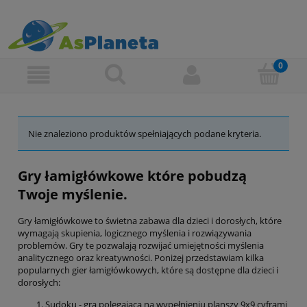
Nie znaleziono produktów spełniających podane kryteria.
Gry łamigłówkowe które pobudzą
Twoje myślenie.
Gry łamigłówkowe to świetna zabawa dla dzieci i dorosłych, które
wymagają skupienia, logicznego myślenia i rozwiązywania
problemów. Gry te pozwalają rozwijać umiejętności myślenia
analitycznego oraz kreatywności. Poniżej przedstawiam kilka
popularnych gier łamigłówkowych, które są dostępne dla dzieci i
dorosłych:
Sudoku - gra polegająca na wypełnieniu planszy 9x9 cyframi