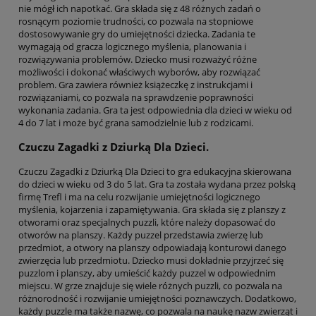
nie mógł ich napotkać. Gra składa się z 48 różnych zadań o
rosnącym poziomie trudności, co pozwala na stopniowe
dostosowywanie gry do umiejętności dziecka. Zadania te
wymagają od gracza logicznego myślenia, planowania i
rozwiązywania problemów. Dziecko musi rozważyć różne
możliwości i dokonać właściwych wyborów, aby rozwiązać
problem. Gra zawiera również książeczkę z instrukcjami i
rozwiązaniami, co pozwala na sprawdzenie poprawności
wykonania zadania. Gra ta jest odpowiednia dla dzieci w wieku od
4 do 7 lat i może być grana samodzielnie lub z rodzicami.
Czuczu Zagadki z Dziurką Dla Dzieci.
Czuczu Zagadki z Dziurką Dla Dzieci to gra edukacyjna skierowana
do dzieci w wieku od 3 do 5 lat. Gra ta została wydana przez polską
firmę Trefl i ma na celu rozwijanie umiejętności logicznego
myślenia, kojarzenia i zapamiętywania. Gra składa się z planszy z
otworami oraz specjalnych puzzli, które należy dopasować do
otworów na planszy. Każdy puzzel przedstawia zwierzę lub
przedmiot, a otwory na planszy odpowiadają konturowi danego
zwierzęcia lub przedmiotu. Dziecko musi dokładnie przyjrzeć się
puzzlom i planszy, aby umieścić każdy puzzel w odpowiednim
miejscu. W grze znajduje się wiele różnych puzzli, co pozwala na
różnorodność i rozwijanie umiejętności poznawczych. Dodatkowo,
każdy puzzle ma także nazwę, co pozwala na naukę nazw zwierząt i