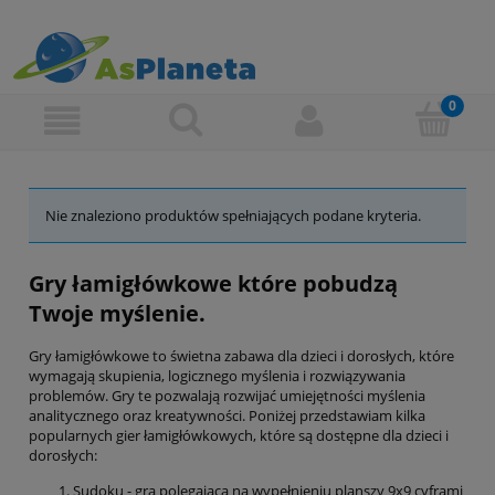
Nie znaleziono produktów spełniających podane kryteria.
Gry łamigłówkowe które pobudzą
Twoje myślenie.
Gry łamigłówkowe to świetna zabawa dla dzieci i dorosłych, które
wymagają skupienia, logicznego myślenia i rozwiązywania
problemów. Gry te pozwalają rozwijać umiejętności myślenia
analitycznego oraz kreatywności. Poniżej przedstawiam kilka
popularnych gier łamigłówkowych, które są dostępne dla dzieci i
dorosłych:
Sudoku - gra polegająca na wypełnieniu planszy 9x9 cyframi