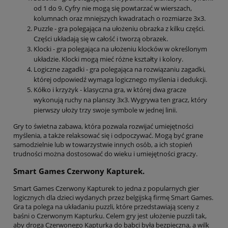
od 1 do 9. Cyfry nie mogą się powtarzać w wierszach,
kolumnach oraz mniejszych kwadratach o rozmiarze 3x3.
Puzzle - gra polegająca na ułożeniu obrazka z kilku części.
Części układają się w całość i tworzą obrazek.
Klocki - gra polegająca na ułożeniu klocków w określonym
układzie. Klocki mogą mieć różne kształty i kolory.
Logiczne zagadki - gra polegająca na rozwiązaniu zagadki,
której odpowiedź wymaga logicznego myślenia i dedukcji.
Kółko i krzyżyk - klasyczna gra, w której dwa gracze
wykonują ruchy na planszy 3x3. Wygrywa ten gracz, który
pierwszy ułoży trzy swoje symbole w jednej linii.
Gry to świetna zabawa, która pozwala rozwijać umiejętności
myślenia, a także relaksować się i odpoczywać. Mogą być grane
samodzielnie lub w towarzystwie innych osób, a ich stopień
trudności można dostosować do wieku i umiejętności graczy.
Smart Games Czerwony Kapturek.
Smart Games Czerwony Kapturek to jedna z popularnych gier
logicznych dla dzieci wydanych przez belgijską firmę Smart Games.
Gra ta polega na układaniu puzzli, które przedstawiają sceny z
baśni o Czerwonym Kapturku. Celem gry jest ułożenie puzzli tak,
aby droga Czerwonego Kapturka do babci była bezpieczna, a wilk