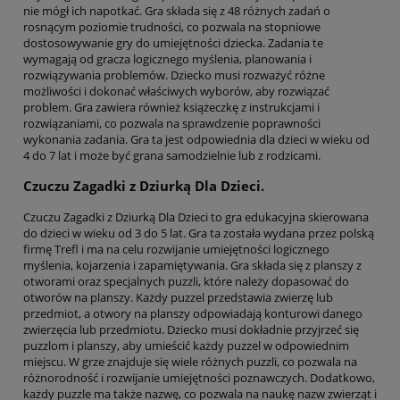
nie mógł ich napotkać. Gra składa się z 48 różnych zadań o
rosnącym poziomie trudności, co pozwala na stopniowe
dostosowywanie gry do umiejętności dziecka. Zadania te
wymagają od gracza logicznego myślenia, planowania i
rozwiązywania problemów. Dziecko musi rozważyć różne
możliwości i dokonać właściwych wyborów, aby rozwiązać
problem. Gra zawiera również książeczkę z instrukcjami i
rozwiązaniami, co pozwala na sprawdzenie poprawności
wykonania zadania. Gra ta jest odpowiednia dla dzieci w wieku od
4 do 7 lat i może być grana samodzielnie lub z rodzicami.
Czuczu Zagadki z Dziurką Dla Dzieci.
Czuczu Zagadki z Dziurką Dla Dzieci to gra edukacyjna skierowana
do dzieci w wieku od 3 do 5 lat. Gra ta została wydana przez polską
firmę Trefl i ma na celu rozwijanie umiejętności logicznego
myślenia, kojarzenia i zapamiętywania. Gra składa się z planszy z
otworami oraz specjalnych puzzli, które należy dopasować do
otworów na planszy. Każdy puzzel przedstawia zwierzę lub
przedmiot, a otwory na planszy odpowiadają konturowi danego
zwierzęcia lub przedmiotu. Dziecko musi dokładnie przyjrzeć się
puzzlom i planszy, aby umieścić każdy puzzel w odpowiednim
miejscu. W grze znajduje się wiele różnych puzzli, co pozwala na
różnorodność i rozwijanie umiejętności poznawczych. Dodatkowo,
każdy puzzle ma także nazwę, co pozwala na naukę nazw zwierząt i