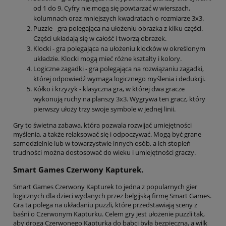
od 1 do 9. Cyfry nie mogą się powtarzać w wierszach,
kolumnach oraz mniejszych kwadratach o rozmiarze 3x3.
Puzzle - gra polegająca na ułożeniu obrazka z kilku części.
Części układają się w całość i tworzą obrazek.
Klocki - gra polegająca na ułożeniu klocków w określonym
układzie. Klocki mogą mieć różne kształty i kolory.
Logiczne zagadki - gra polegająca na rozwiązaniu zagadki,
której odpowiedź wymaga logicznego myślenia i dedukcji.
Kółko i krzyżyk - klasyczna gra, w której dwa gracze
wykonują ruchy na planszy 3x3. Wygrywa ten gracz, który
pierwszy ułoży trzy swoje symbole w jednej linii.
Gry to świetna zabawa, która pozwala rozwijać umiejętności
myślenia, a także relaksować się i odpoczywać. Mogą być grane
samodzielnie lub w towarzystwie innych osób, a ich stopień
trudności można dostosować do wieku i umiejętności graczy.
Smart Games Czerwony Kapturek.
Smart Games Czerwony Kapturek to jedna z popularnych gier
logicznych dla dzieci wydanych przez belgijską firmę Smart Games.
Gra ta polega na układaniu puzzli, które przedstawiają sceny z
baśni o Czerwonym Kapturku. Celem gry jest ułożenie puzzli tak,
aby droga Czerwonego Kapturka do babci była bezpieczna, a wilk