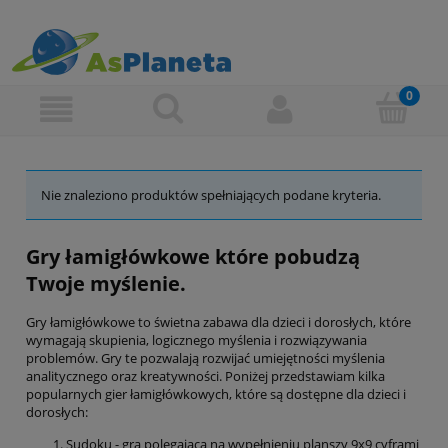
Nie znaleziono produktów spełniających podane kryteria.
Gry łamigłówkowe które pobudzą
Twoje myślenie.
Gry łamigłówkowe to świetna zabawa dla dzieci i dorosłych, które
wymagają skupienia, logicznego myślenia i rozwiązywania
problemów. Gry te pozwalają rozwijać umiejętności myślenia
analitycznego oraz kreatywności. Poniżej przedstawiam kilka
popularnych gier łamigłówkowych, które są dostępne dla dzieci i
dorosłych:
Sudoku - gra polegająca na wypełnieniu planszy 9x9 cyframi