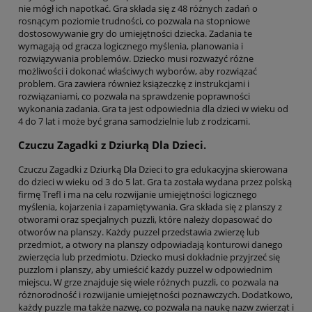
nie mógł ich napotkać. Gra składa się z 48 różnych zadań o
rosnącym poziomie trudności, co pozwala na stopniowe
dostosowywanie gry do umiejętności dziecka. Zadania te
wymagają od gracza logicznego myślenia, planowania i
rozwiązywania problemów. Dziecko musi rozważyć różne
możliwości i dokonać właściwych wyborów, aby rozwiązać
problem. Gra zawiera również książeczkę z instrukcjami i
rozwiązaniami, co pozwala na sprawdzenie poprawności
wykonania zadania. Gra ta jest odpowiednia dla dzieci w wieku od
4 do 7 lat i może być grana samodzielnie lub z rodzicami.
Czuczu Zagadki z Dziurką Dla Dzieci.
Czuczu Zagadki z Dziurką Dla Dzieci to gra edukacyjna skierowana
do dzieci w wieku od 3 do 5 lat. Gra ta została wydana przez polską
firmę Trefl i ma na celu rozwijanie umiejętności logicznego
myślenia, kojarzenia i zapamiętywania. Gra składa się z planszy z
otworami oraz specjalnych puzzli, które należy dopasować do
otworów na planszy. Każdy puzzel przedstawia zwierzę lub
przedmiot, a otwory na planszy odpowiadają konturowi danego
zwierzęcia lub przedmiotu. Dziecko musi dokładnie przyjrzeć się
puzzlom i planszy, aby umieścić każdy puzzel w odpowiednim
miejscu. W grze znajduje się wiele różnych puzzli, co pozwala na
różnorodność i rozwijanie umiejętności poznawczych. Dodatkowo,
każdy puzzle ma także nazwę, co pozwala na naukę nazw zwierząt i