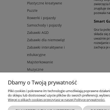
Plastyczne kreatywne
zwierzęcia
znajduje s
Puzzle
pozwala na
Rowerki i pojazdy
Smart G
Samochody i pojazdy
Gra ta pole
Zabawki AGD
składa się
uważnie pr
Zabawki dla niemowląt
rozwijanie
zachęca je
Zabawki interaktywne i
edukacyjne
Majsterkowanie
Muzyczne
Dbamy o Twoją prywatność
Pliki cookies i pokrewne im technologie umożliwiają poprawne działa
Przydatne linki
Warunki z
do sklepu lub dostosować użycie plików do swoich preferencji, wybiera
Więcej o plikach cookies przeczytasz w naszej Polityce prywatności.
Nowości
Regulaminy
Promocje
Zwroty i re