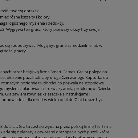
ałość i tworzą obrazek.
ieć różne kształty i kolory.
aga logicznego myślenia i dedukcji.
3x3. Wygrywa ten gracz, który pierwszy ułoży trzy swoje
wać się i odpoczywać. Mogą być grane samodzielnie lub w
ętności graczy.
anych przez belgijską firmę Smart Games. Gra ta polega na
jest ułożenie puzzli tak, aby droga Czerwonego Kapturka do
ń o rosnącym poziomie trudności, co pozwala na stopniowe
go myślenia, planowania i rozwiązywania problemów. Dziecko
 Gra zawiera również książeczkę z instrukcjami i
odpowiednia dla dzieci w wieku od 4 do 7 lat i może być
 do 5 lat. Gra ta została wydana przez polską firmę Trefl i ma
kłada się z planszy z otworami oraz specjalnych puzzli, które
dmiot, a otwory na planszy odpowiadają konturowi danego