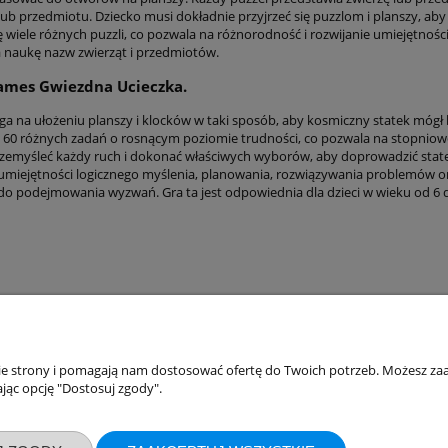
 lub przedmiotu. Dziecko musi dokładnie przyjrzeć się puzzlom i planszy, a
ię wiele różnych puzzli, co pozwala na różnorodność i rozwijanie umiejętno
 naukę nazw zwierząt i przedmiotów.
ames Gwiezdna Ucieczka.
ga na ułożeniu planszy i klocków w taki sposób, aby kosmiczny statek mógł 
 z 60 różnych zadań o rosnącym poziomie trudności, co pozwala na stopnio
zemyśleć każdy ruch i dokonać właściwych wyborów, aby doprowadzić stat
 umiejętności logicznego myślenia, planowania, rozwiązywania problemów or
 do podejmowania wyzwań. Gra ta jest odpowiednia dla dzieci w wieku od 6 d
nie strony i pomagają nam dostosować ofertę do Twoich potrzeb. Możesz zaa
akupów
Moje konto
jąc opcję "Dostosuj zgody".
Twoje zamówienia
klamacje
Ustawienia konta