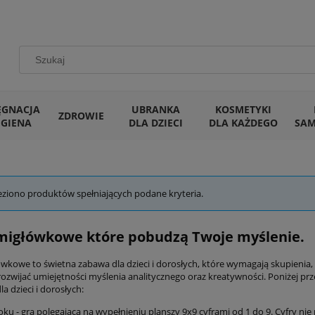
ĘGNACJA
UBRANKA
KOSMETYKI
ZDROWIE
IGIENA
DLA DZIECI
DLA KAŻDEGO
SA
eziono produktów spełniających podane kryteria.
migłówkowe które pobudzą Twoje myślenie.
ówkowe to świetna zabawa dla dzieci i dorosłych, które wymagają skupienia,
rozwijać umiejętności myślenia analitycznego oraz kreatywności. Poniżej pr
a dzieci i dorosłych:
ku - gra polegająca na wypełnieniu planszy 9x9 cyframi od 1 do 9. Cyfry n