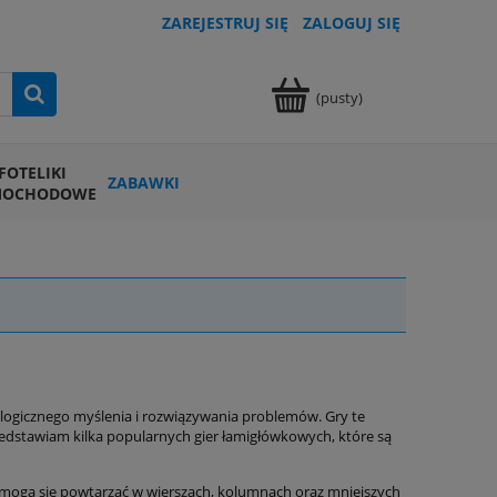
ZAREJESTRUJ SIĘ
ZALOGUJ SIĘ
(pusty)
FOTELIKI
ZABAWKI
MOCHODOWE
 logicznego myślenia i rozwiązywania problemów. Gry te
zedstawiam kilka popularnych gier łamigłówkowych, które są
ie mogą się powtarzać w wierszach, kolumnach oraz mniejszych