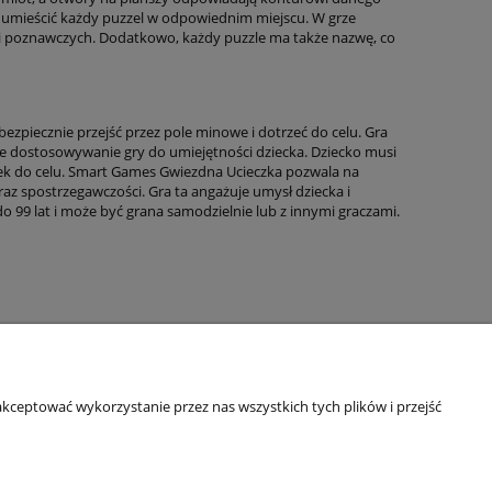
by umieścić każdy puzzel w odpowiednim miejscu. W grze
ści poznawczych. Dodatkowo, każdy puzzle ma także nazwę, co
bezpiecznie przejść przez pole minowe i dotrzeć do celu. Gra
we dostosowywanie gry do umiejętności dziecka. Dziecko musi
ek do celu. Smart Games Gwiezdna Ucieczka pozwala na
az spostrzegawczości. Gra ta angażuje umysł dziecka i
o 99 lat i może być grana samodzielnie lub z innymi graczami.
kceptować wykorzystanie przez nas wszystkich tych plików i przejść
Informacje o sklepie
O firmie
Odbiory osobiste