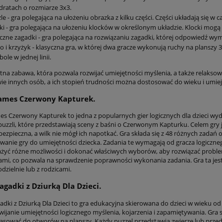
ratach o rozmiarze 3x3.
le - gra polegająca na ułożeniu obrazka z kilku części. Części układają się w c
ki - gra polegająca na ułożeniu klocków w określonym układzie. Klocki mogą m
czne zagadki - gra polegająca na rozwiązaniu zagadki, której odpowiedź wym
o i krzyżyk - klasyczna gra, w której dwa gracze wykonują ruchy na planszy 
ole w jednej linii.
etna zabawa, która pozwala rozwijać umiejętności myślenia, a także relakso
ie innych osób, a ich stopień trudności można dostosować do wieku i umiej
ames Czerwony Kapturek.
s Czerwony Kapturek to jedna z popularnych gier logicznych dla dzieci wyd
puzzli, które przedstawiają sceny z baśni o Czerwonym Kapturku. Celem gry 
 bezpieczna, a wilk nie mógł ich napotkać. Gra składa się z 48 różnych zada
anie gry do umiejętności dziecka. Zadania te wymagają od gracza logiczne
żyć różne możliwości i dokonać właściwych wyborów, aby rozwiązać problem.
ami, co pozwala na sprawdzenie poprawności wykonania zadania. Gra ta jest 
zielnie lub z rodzicami.
agadki z Dziurką Dla Dzieci.
dki z Dziurką Dla Dzieci to gra edukacyjna skierowana do dzieci w wieku od 3
wijanie umiejętności logicznego myślenia, kojarzenia i zapamiętywania. Gra s
asować do otworów na planszy. Każdy puzzel przedstawia zwierzę lub prze