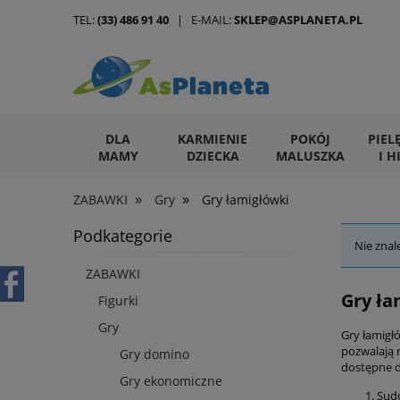
TEL:
(33) 486 91 40
| E-MAIL:
SKLEP@ASPLANETA.PL
DLA
KARMIENIE
POKÓJ
PIEL
MAMY
DZIECKA
MALUSZKA
I H
»
»
ZABAWKI
Gry
Gry łamigłówki
ARTYKUŁY DLA ZWIERZĄT
Podkategorie
Nie znal
ZABAWKI
Gry ła
Figurki
Gry
Gry łamigł
pozwalają 
Gry domino
dostępne dl
Gry ekonomiczne
Sudo