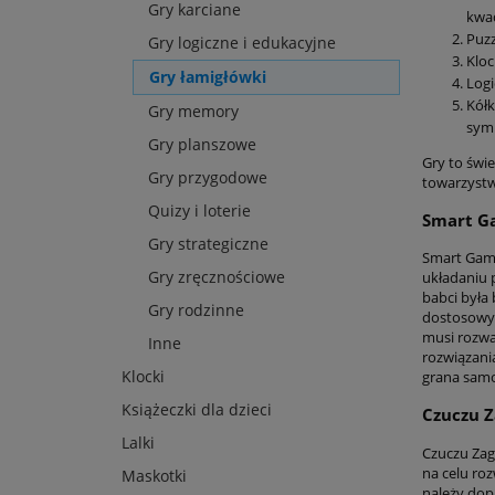
Gry karciane
kwad
Puzz
Gry logiczne i edukacyjne
Kloc
Gry łamigłówki
Logi
Kółk
Gry memory
symb
Gry planszowe
Gry to świ
Gry przygodowe
towarzystw
Quizy i loterie
Smart G
Gry strategiczne
Smart Game
Gry zręcznościowe
układaniu 
babci była
Gry rodzinne
dostosowyw
musi rozwa
Inne
rozwiązani
Klocki
grana samod
Książeczki dla dzieci
Czuczu Z
Lalki
Czuczu Zaga
na celu roz
Maskotki
należy dop