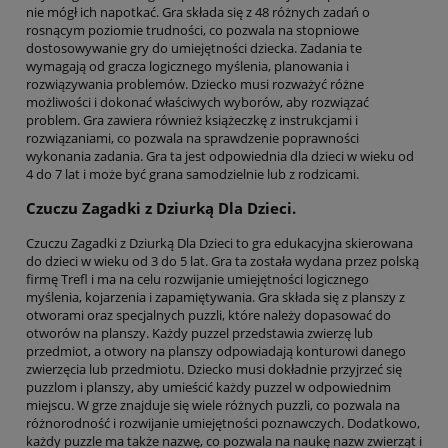
nie mógł ich napotkać. Gra składa się z 48 różnych zadań o
rosnącym poziomie trudności, co pozwala na stopniowe
dostosowywanie gry do umiejętności dziecka. Zadania te
wymagają od gracza logicznego myślenia, planowania i
rozwiązywania problemów. Dziecko musi rozważyć różne
możliwości i dokonać właściwych wyborów, aby rozwiązać
problem. Gra zawiera również książeczkę z instrukcjami i
rozwiązaniami, co pozwala na sprawdzenie poprawności
wykonania zadania. Gra ta jest odpowiednia dla dzieci w wieku od
4 do 7 lat i może być grana samodzielnie lub z rodzicami.
Czuczu Zagadki z Dziurką Dla Dzieci.
Czuczu Zagadki z Dziurką Dla Dzieci to gra edukacyjna skierowana
do dzieci w wieku od 3 do 5 lat. Gra ta została wydana przez polską
firmę Trefl i ma na celu rozwijanie umiejętności logicznego
myślenia, kojarzenia i zapamiętywania. Gra składa się z planszy z
otworami oraz specjalnych puzzli, które należy dopasować do
otworów na planszy. Każdy puzzel przedstawia zwierzę lub
przedmiot, a otwory na planszy odpowiadają konturowi danego
zwierzęcia lub przedmiotu. Dziecko musi dokładnie przyjrzeć się
puzzlom i planszy, aby umieścić każdy puzzel w odpowiednim
miejscu. W grze znajduje się wiele różnych puzzli, co pozwala na
różnorodność i rozwijanie umiejętności poznawczych. Dodatkowo,
każdy puzzle ma także nazwę, co pozwala na naukę nazw zwierząt i