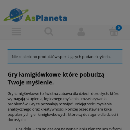
Nie znaleziono produktów spełniających podane kryteria.
Gry łamigłówkowe które pobudzą
Twoje myślenie.
Gry łamigłówkowe to świetna zabawa dla dzieci i dorosłych, które
wymagają skupienia, logicznego myślenia i rozwiązywania
problemów. Gry te pozwalają rozwijać umiejętności myślenia
analitycznego oraz kreatywności. Poniżej przedstawiam kilka
popularnych gier łamigłówkowych, które są dostępne dla dzieci i
dorosłych:
Sudoku - gra polegająca na wypełnieniu planszy 9x9 cyframi