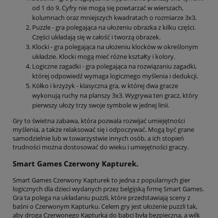
od 1 do 9. Cyfry nie mogą się powtarzać w wierszach,
kolumnach oraz mniejszych kwadratach o rozmiarze 3x3.
Puzzle - gra polegająca na ułożeniu obrazka z kilku części.
Części układają się w całość i tworzą obrazek.
Klocki - gra polegająca na ułożeniu klocków w określonym
układzie. Klocki mogą mieć różne kształty i kolory.
Logiczne zagadki - gra polegająca na rozwiązaniu zagadki,
której odpowiedź wymaga logicznego myślenia i dedukcji.
Kółko i krzyżyk - klasyczna gra, w której dwa gracze
wykonują ruchy na planszy 3x3. Wygrywa ten gracz, który
pierwszy ułoży trzy swoje symbole w jednej linii.
Gry to świetna zabawa, która pozwala rozwijać umiejętności
myślenia, a także relaksować się i odpoczywać. Mogą być grane
samodzielnie lub w towarzystwie innych osób, a ich stopień
trudności można dostosować do wieku i umiejętności graczy.
Smart Games Czerwony Kapturek.
Smart Games Czerwony Kapturek to jedna z popularnych gier
logicznych dla dzieci wydanych przez belgijską firmę Smart Games.
Gra ta polega na układaniu puzzli, które przedstawiają sceny z
baśni o Czerwonym Kapturku. Celem gry jest ułożenie puzzli tak,
aby droga Czerwonego Kapturka do babci była bezpieczna, a wilk