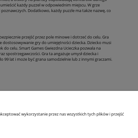
by umieścić każdy puzzel w odpowiednim miejscu. W grze
ści poznawczych. Dodatkowo, każdy puzzle ma także nazwę, co
bezpiecznie przejść przez pole minowe i dotrzeć do celu. Gra
we dostosowywanie gry do umiejętności dziecka. Dziecko musi
ek do celu. Smart Games Gwiezdna Ucieczka pozwala na
az spostrzegawczości. Gra ta angażuje umysł dziecka i
o 99 lat i może być grana samodzielnie lub z innymi graczami.
kceptować wykorzystanie przez nas wszystkich tych plików i przejść
Informacje o sklepie
O firmie
Odbiory osobiste