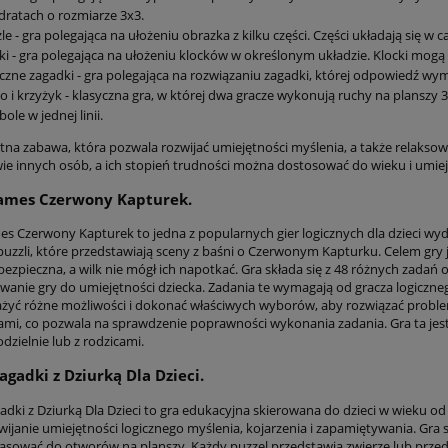
ratach o rozmiarze 3x3.
le - gra polegająca na ułożeniu obrazka z kilku części. Części układają się w c
ki - gra polegająca na ułożeniu klocków w określonym układzie. Klocki mogą m
czne zagadki - gra polegająca na rozwiązaniu zagadki, której odpowiedź wym
o i krzyżyk - klasyczna gra, w której dwa gracze wykonują ruchy na planszy 
ole w jednej linii.
etna zabawa, która pozwala rozwijać umiejętności myślenia, a także relakso
ie innych osób, a ich stopień trudności można dostosować do wieku i umiej
ames Czerwony Kapturek.
s Czerwony Kapturek to jedna z popularnych gier logicznych dla dzieci wyd
puzzli, które przedstawiają sceny z baśni o Czerwonym Kapturku. Celem gry 
 bezpieczna, a wilk nie mógł ich napotkać. Gra składa się z 48 różnych zada
anie gry do umiejętności dziecka. Zadania te wymagają od gracza logiczne
żyć różne możliwości i dokonać właściwych wyborów, aby rozwiązać problem.
ami, co pozwala na sprawdzenie poprawności wykonania zadania. Gra ta jest 
zielnie lub z rodzicami.
agadki z Dziurką Dla Dzieci.
dki z Dziurką Dla Dzieci to gra edukacyjna skierowana do dzieci w wieku od 3
wijanie umiejętności logicznego myślenia, kojarzenia i zapamiętywania. Gra s
asować do otworów na planszy. Każdy puzzel przedstawia zwierzę lub prze