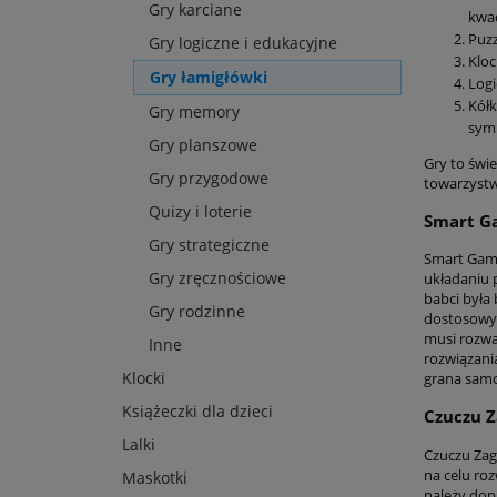
Gry karciane
kwad
Puzz
Gry logiczne i edukacyjne
Kloc
Gry łamigłówki
Logi
Kółk
Gry memory
symb
Gry planszowe
Gry to świ
Gry przygodowe
towarzystw
Quizy i loterie
Smart G
Gry strategiczne
Smart Game
Gry zręcznościowe
układaniu 
babci była
Gry rodzinne
dostosowyw
musi rozwa
Inne
rozwiązani
Klocki
grana samod
Książeczki dla dzieci
Czuczu Z
Lalki
Czuczu Zaga
na celu roz
Maskotki
należy dop