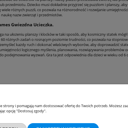
 lub przedmiotu. Dziecko musi dokładnie przyjrzeć się puzzlom i planszy, a
ię wiele różnych puzzli, co pozwala na różnorodność i rozwijanie umiejętno
 naukę nazw zwierząt i przedmiotów.
ames Gwiezdna Ucieczka.
ga na ułożeniu planszy i klocków w taki sposób, aby kosmiczny statek mógł 
 z 60 różnych zadań o rosnącym poziomie trudności, co pozwala na stopnio
zemyśleć każdy ruch i dokonać właściwych wyborów, aby doprowadzić stat
 umiejętności logicznego myślenia, planowania, rozwiązywania problemów or
 do podejmowania wyzwań. Gra ta jest odpowiednia dla dzieci w wieku od 6 d
nie strony i pomagają nam dostosować ofertę do Twoich potrzeb. Możesz zaa
akupów
Moje konto
jąc opcję "Dostosuj zgody".
Twoje zamówienia
klamacje
Ustawienia konta