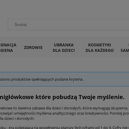
ĘGNACJA
UBRANKA
KOSMETYKI
ZDROWIE
IGIENA
DLA DZIECI
DLA KAŻDEGO
SA
eziono produktów spełniających podane kryteria.
migłówkowe które pobudzą Twoje myślenie.
ówkowe to świetna zabawa dla dzieci i dorosłych, które wymagają skupienia,
rozwijać umiejętności myślenia analitycznego oraz kreatywności. Poniżej pr
a dzieci i dorosłych:
ku - gra polegająca na wypełnieniu planszy 9x9 cyframi od 1 do 9. Cyfry n