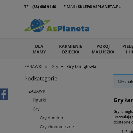
TEL:
(33) 486 91 40
| E-MAIL:
SKLEP@ASPLANETA.PL
DLA
KARMIENIE
POKÓJ
PIEL
MAMY
DZIECKA
MALUSZKA
I H
»
»
ZABAWKI
Gry
Gry łamigłówki
ARTYKUŁY DLA ZWIERZĄT
Podkategorie
Nie znal
ZABAWKI
Gry ła
Figurki
Gry
Gry łamigł
pozwalają 
Gry domino
dostępne dl
Gry ekonomiczne
Sudo