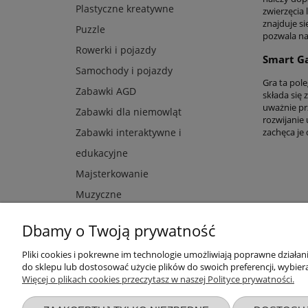
Plastyczne kreatywne
zwierzęcia
znajduje s
Puzzle
pozwala na
Rowerki i pojazdy
Smart G
Samochody i pojazdy
Gra ta pole
Zabawki AGD
składa się
uważnie pr
Zabawki dla niemowląt
rozwijanie
zachęca je
Zabawki interaktywne i
edukacyjne
Majsterkowanie
Muzyczne
Dbamy o Twoją prywatność
Pliki cookies i pokrewne im technologie umożliwiają poprawne działa
Przydatne linki
Warunki z
do sklepu lub dostosować użycie plików do swoich preferencji, wybiera
Więcej o plikach cookies przeczytasz w naszej Polityce prywatności.
Nowości
Regulaminy
Promocje
Zwroty i re