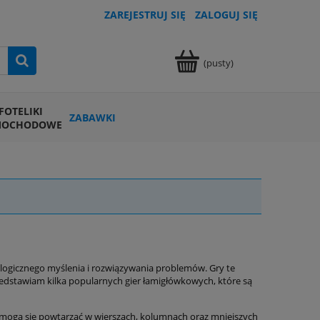
ZAREJESTRUJ SIĘ
ZALOGUJ SIĘ
(pusty)
FOTELIKI
ZABAWKI
MOCHODOWE
 logicznego myślenia i rozwiązywania problemów. Gry te
zedstawiam kilka popularnych gier łamigłówkowych, które są
ie mogą się powtarzać w wierszach, kolumnach oraz mniejszych