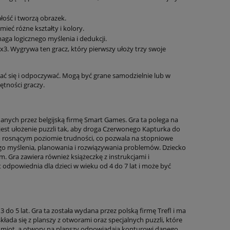
ałość i tworzą obrazek.
ieć różne kształty i kolory.
aga logicznego myślenia i dedukcji.
3x3. Wygrywa ten gracz, który pierwszy ułoży trzy swoje
wać się i odpoczywać. Mogą być grane samodzielnie lub w
ętności graczy.
anych przez belgijską firmę Smart Games. Gra ta polega na
jest ułożenie puzzli tak, aby droga Czerwonego Kapturka do
ń o rosnącym poziomie trudności, co pozwala na stopniowe
go myślenia, planowania i rozwiązywania problemów. Dziecko
 Gra zawiera również książeczkę z instrukcjami i
odpowiednia dla dzieci w wieku od 4 do 7 lat i może być
 do 5 lat. Gra ta została wydana przez polską firmę Trefl i ma
kłada się z planszy z otworami oraz specjalnych puzzli, które
dmiot, a otwory na planszy odpowiadają konturowi danego