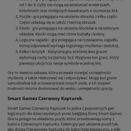
od 1 do 9. Cyfry nie mogą się powtarzać w wierszach,
kolumnach oraz mniejszych kwadratach o rozmiarze 3x3.
Puzzle - gra polegająca na ułożeniu obrazka z kilku części.
Części układają się w całość i tworzą obrazek.
Klocki - gra polegająca na ułożeniu klocków w określonym
układzie. Klocki mogą mieć różne kształty i kolory.
Logiczne zagadki - gra polegająca na rozwiązaniu zagadki,
której odpowiedź wymaga logicznego myślenia i dedukcji.
Kółko i krzyżyk - klasyczna gra, w której dwa gracze
wykonują ruchy na planszy 3x3. Wygrywa ten gracz, który
pierwszy ułoży trzy swoje symbole w jednej linii.
Gry to świetna zabawa, która pozwala rozwijać umiejętności
myślenia, a także relaksować się i odpoczywać. Mogą być grane
samodzielnie lub w towarzystwie innych osób, a ich stopień
trudności można dostosować do wieku i umiejętności graczy.
Smart Games Czerwony Kapturek.
Smart Games Czerwony Kapturek to jedna z popularnych gier
logicznych dla dzieci wydanych przez belgijską firmę Smart Games.
Gra ta polega na układaniu puzzli, które przedstawiają sceny z
baśni o Czerwonym Kapturku. Celem gry jest ułożenie puzzli tak,
aby droga Czerwonego Kapturka do babci była bezpieczna, a wilk