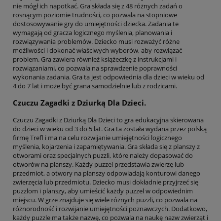
nie mógł ich napotkać. Gra składa się z 48 różnych zadań o
rosnącym poziomie trudności, co pozwala na stopniowe
dostosowywanie gry do umiejętności dziecka. Zadania te
wymagają od gracza logicznego myślenia, planowania i
rozwiązywania problemów. Dziecko musi rozważyć różne
możliwości i dokonać właściwych wyborów, aby rozwiązać
problem. Gra zawiera również książeczkę z instrukcjami i
rozwiązaniami, co pozwala na sprawdzenie poprawności
wykonania zadania. Gra ta jest odpowiednia dla dzieci w wieku od
4 do 7 lat i może być grana samodzielnie lub z rodzicami.
Czuczu Zagadki z Dziurką Dla Dzieci.
Czuczu Zagadki z Dziurką Dla Dzieci to gra edukacyjna skierowana
do dzieci w wieku od 3 do 5 lat. Gra ta została wydana przez polską
firmę Trefl i ma na celu rozwijanie umiejętności logicznego
myślenia, kojarzenia i zapamiętywania. Gra składa się z planszy z
otworami oraz specjalnych puzzli, które należy dopasować do
otworów na planszy. Każdy puzzel przedstawia zwierzę lub
przedmiot, a otwory na planszy odpowiadają konturowi danego
zwierzęcia lub przedmiotu. Dziecko musi dokładnie przyjrzeć się
puzzlom i planszy, aby umieścić każdy puzzel w odpowiednim
miejscu. W grze znajduje się wiele różnych puzzli, co pozwala na
różnorodność i rozwijanie umiejętności poznawczych. Dodatkowo,
każdy puzzle ma także nazwę, co pozwala na naukę nazw zwierząt i