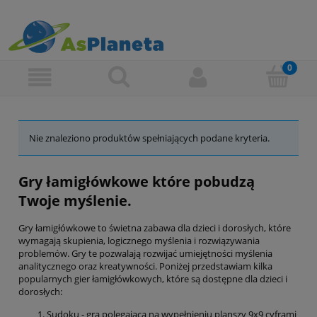
Nie znaleziono produktów spełniających podane kryteria.
Gry łamigłówkowe które pobudzą
Twoje myślenie.
Gry łamigłówkowe to świetna zabawa dla dzieci i dorosłych, które
wymagają skupienia, logicznego myślenia i rozwiązywania
problemów. Gry te pozwalają rozwijać umiejętności myślenia
analitycznego oraz kreatywności. Poniżej przedstawiam kilka
popularnych gier łamigłówkowych, które są dostępne dla dzieci i
dorosłych:
Sudoku - gra polegająca na wypełnieniu planszy 9x9 cyframi