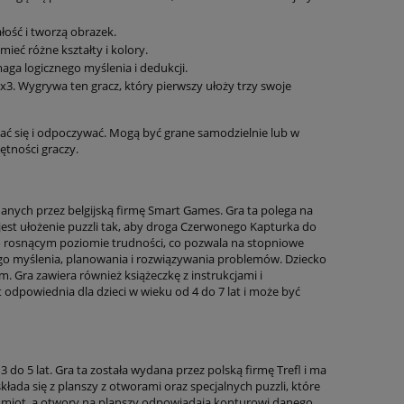
ałość i tworzą obrazek.
ieć różne kształty i kolory.
aga logicznego myślenia i dedukcji.
3x3. Wygrywa ten gracz, który pierwszy ułoży trzy swoje
wać się i odpoczywać. Mogą być grane samodzielnie lub w
ętności graczy.
anych przez belgijską firmę Smart Games. Gra ta polega na
jest ułożenie puzzli tak, aby droga Czerwonego Kapturka do
ń o rosnącym poziomie trudności, co pozwala na stopniowe
go myślenia, planowania i rozwiązywania problemów. Dziecko
 Gra zawiera również książeczkę z instrukcjami i
odpowiednia dla dzieci w wieku od 4 do 7 lat i może być
 do 5 lat. Gra ta została wydana przez polską firmę Trefl i ma
kłada się z planszy z otworami oraz specjalnych puzzli, które
dmiot, a otwory na planszy odpowiadają konturowi danego