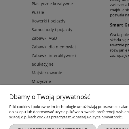
Plastyczne kreatywne
zwierzęcia
znajduje s
Puzzle
pozwala na
Rowerki i pojazdy
Smart G
Samochody i pojazdy
Gra ta pole
Zabawki AGD
składa się
uważnie pr
Zabawki dla niemowląt
rozwijanie
zachęca je
Zabawki interaktywne i
edukacyjne
Majsterkowanie
Muzyczne
Dbamy o Twoją prywatność
Pliki cookies i pokrewne im technologie umożliwiają poprawne działa
Przydatne linki
Warunki z
do sklepu lub dostosować użycie plików do swoich preferencji, wybiera
Więcej o plikach cookies przeczytasz w naszej Polityce prywatności.
Nowości
Regulaminy
Promocje
Zwroty i re