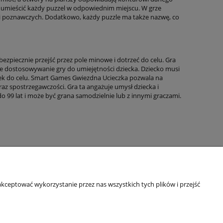
by umieścić każdy puzzel w odpowiednim miejscu. W grze
ści poznawczych. Dodatkowo, każdy puzzle ma także nazwę, co
bezpiecznie przejść przez pole minowe i dotrzeć do celu. Gra
we dostosowywanie gry do umiejętności dziecka. Dziecko musi
ek do celu. Smart Games Gwiezdna Ucieczka pozwala na
az spostrzegawczości. Gra ta angażuje umysł dziecka i
o 99 lat i może być grana samodzielnie lub z innymi graczami.
kceptować wykorzystanie przez nas wszystkich tych plików i przejść
Informacje o sklepie
O firmie
Odbiory osobiste