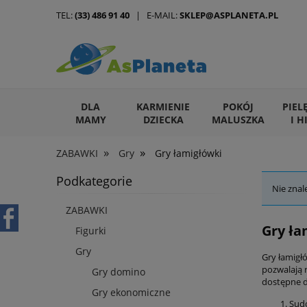
TEL:
(33) 486 91 40
| E-MAIL:
SKLEP@ASPLANETA.PL
DLA
KARMIENIE
POKÓJ
PIEL
MAMY
DZIECKA
MALUSZKA
I H
»
»
ZABAWKI
Gry
Gry łamigłówki
ARTYKUŁY DLA ZWIERZĄT
Podkategorie
Nie znal
ZABAWKI
Gry ła
Figurki
Gry
Gry łamigł
pozwalają 
Gry domino
dostępne dl
Gry ekonomiczne
Sudo