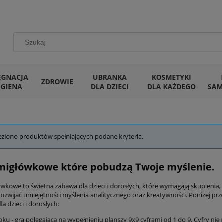
ĘGNACJA
UBRANKA
KOSMETYKI
ZDROWIE
IGIENA
DLA DZIECI
DLA KAŻDEGO
SA
eziono produktów spełniających podane kryteria.
migłówkowe które pobudzą Twoje myślenie.
ówkowe to świetna zabawa dla dzieci i dorosłych, które wymagają skupienia,
rozwijać umiejętności myślenia analitycznego oraz kreatywności. Poniżej pr
a dzieci i dorosłych:
ku - gra polegająca na wypełnieniu planszy 9x9 cyframi od 1 do 9. Cyfry n