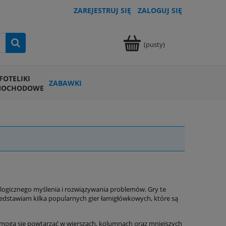
ZAREJESTRUJ SIĘ
ZALOGUJ SIĘ
(pusty)
FOTELIKI
ZABAWKI
MOCHODOWE
 logicznego myślenia i rozwiązywania problemów. Gry te
zedstawiam kilka popularnych gier łamigłówkowych, które są
ie mogą się powtarzać w wierszach, kolumnach oraz mniejszych