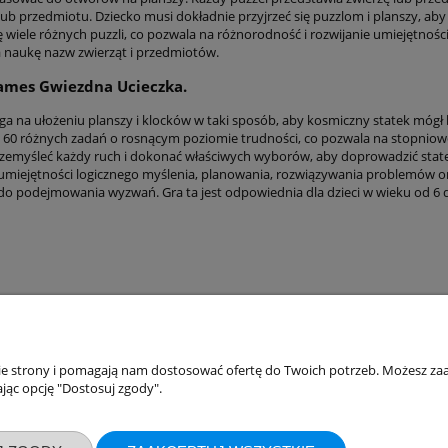
 lub przedmiotu. Dziecko musi dokładnie przyjrzeć się puzzlom i planszy, a
ię wiele różnych puzzli, co pozwala na różnorodność i rozwijanie umiejętno
 naukę nazw zwierząt i przedmiotów.
ames Gwiezdna Ucieczka.
ga na ułożeniu planszy i klocków w taki sposób, aby kosmiczny statek mógł 
 z 60 różnych zadań o rosnącym poziomie trudności, co pozwala na stopnio
zemyśleć każdy ruch i dokonać właściwych wyborów, aby doprowadzić stat
 umiejętności logicznego myślenia, planowania, rozwiązywania problemów or
 do podejmowania wyzwań. Gra ta jest odpowiednia dla dzieci w wieku od 6 d
nie strony i pomagają nam dostosować ofertę do Twoich potrzeb. Możesz zaa
akupów
Moje konto
jąc opcję "Dostosuj zgody".
Twoje zamówienia
klamacje
Ustawienia konta