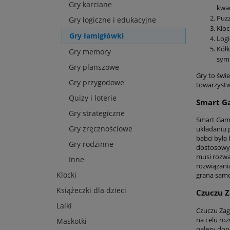
Gry karciane
kwad
Puzz
Gry logiczne i edukacyjne
Kloc
Gry łamigłówki
Logi
Kółk
Gry memory
symb
Gry planszowe
Gry to świ
Gry przygodowe
towarzystw
Quizy i loterie
Smart G
Gry strategiczne
Smart Game
Gry zręcznościowe
układaniu 
babci była
Gry rodzinne
dostosowyw
musi rozwa
Inne
rozwiązani
Klocki
grana samod
Książeczki dla dzieci
Czuczu Z
Lalki
Czuczu Zaga
na celu roz
Maskotki
należy dop