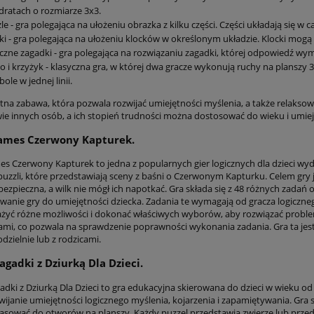
ratach o rozmiarze 3x3.
le - gra polegająca na ułożeniu obrazka z kilku części. Części układają się w c
ki - gra polegająca na ułożeniu klocków w określonym układzie. Klocki mogą m
czne zagadki - gra polegająca na rozwiązaniu zagadki, której odpowiedź wym
o i krzyżyk - klasyczna gra, w której dwa gracze wykonują ruchy na planszy 
ole w jednej linii.
etna zabawa, która pozwala rozwijać umiejętności myślenia, a także relakso
ie innych osób, a ich stopień trudności można dostosować do wieku i umiej
ames Czerwony Kapturek.
s Czerwony Kapturek to jedna z popularnych gier logicznych dla dzieci wyd
puzzli, które przedstawiają sceny z baśni o Czerwonym Kapturku. Celem gry 
 bezpieczna, a wilk nie mógł ich napotkać. Gra składa się z 48 różnych zada
anie gry do umiejętności dziecka. Zadania te wymagają od gracza logiczne
żyć różne możliwości i dokonać właściwych wyborów, aby rozwiązać problem.
ami, co pozwala na sprawdzenie poprawności wykonania zadania. Gra ta jest 
zielnie lub z rodzicami.
agadki z Dziurką Dla Dzieci.
dki z Dziurką Dla Dzieci to gra edukacyjna skierowana do dzieci w wieku od 3
wijanie umiejętności logicznego myślenia, kojarzenia i zapamiętywania. Gra s
asować do otworów na planszy. Każdy puzzel przedstawia zwierzę lub prze