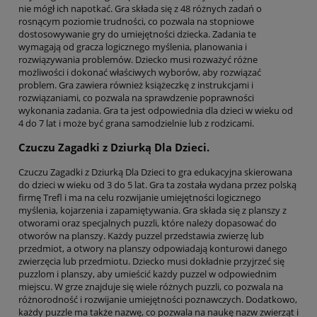
nie mógł ich napotkać. Gra składa się z 48 różnych zadań o
rosnącym poziomie trudności, co pozwala na stopniowe
dostosowywanie gry do umiejętności dziecka. Zadania te
wymagają od gracza logicznego myślenia, planowania i
rozwiązywania problemów. Dziecko musi rozważyć różne
możliwości i dokonać właściwych wyborów, aby rozwiązać
problem. Gra zawiera również książeczkę z instrukcjami i
rozwiązaniami, co pozwala na sprawdzenie poprawności
wykonania zadania. Gra ta jest odpowiednia dla dzieci w wieku od
4 do 7 lat i może być grana samodzielnie lub z rodzicami.
Czuczu Zagadki z Dziurką Dla Dzieci.
Czuczu Zagadki z Dziurką Dla Dzieci to gra edukacyjna skierowana
do dzieci w wieku od 3 do 5 lat. Gra ta została wydana przez polską
firmę Trefl i ma na celu rozwijanie umiejętności logicznego
myślenia, kojarzenia i zapamiętywania. Gra składa się z planszy z
otworami oraz specjalnych puzzli, które należy dopasować do
otworów na planszy. Każdy puzzel przedstawia zwierzę lub
przedmiot, a otwory na planszy odpowiadają konturowi danego
zwierzęcia lub przedmiotu. Dziecko musi dokładnie przyjrzeć się
puzzlom i planszy, aby umieścić każdy puzzel w odpowiednim
miejscu. W grze znajduje się wiele różnych puzzli, co pozwala na
różnorodność i rozwijanie umiejętności poznawczych. Dodatkowo,
każdy puzzle ma także nazwę, co pozwala na naukę nazw zwierząt i