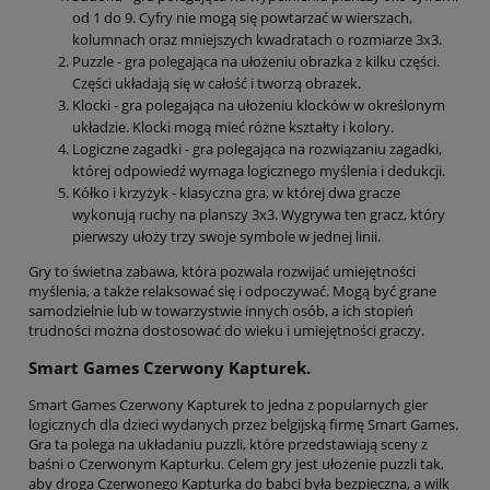
od 1 do 9. Cyfry nie mogą się powtarzać w wierszach,
kolumnach oraz mniejszych kwadratach o rozmiarze 3x3.
Puzzle - gra polegająca na ułożeniu obrazka z kilku części.
Części układają się w całość i tworzą obrazek.
Klocki - gra polegająca na ułożeniu klocków w określonym
układzie. Klocki mogą mieć różne kształty i kolory.
Logiczne zagadki - gra polegająca na rozwiązaniu zagadki,
której odpowiedź wymaga logicznego myślenia i dedukcji.
Kółko i krzyżyk - klasyczna gra, w której dwa gracze
wykonują ruchy na planszy 3x3. Wygrywa ten gracz, który
pierwszy ułoży trzy swoje symbole w jednej linii.
Gry to świetna zabawa, która pozwala rozwijać umiejętności
myślenia, a także relaksować się i odpoczywać. Mogą być grane
samodzielnie lub w towarzystwie innych osób, a ich stopień
trudności można dostosować do wieku i umiejętności graczy.
Smart Games Czerwony Kapturek.
Smart Games Czerwony Kapturek to jedna z popularnych gier
logicznych dla dzieci wydanych przez belgijską firmę Smart Games.
Gra ta polega na układaniu puzzli, które przedstawiają sceny z
baśni o Czerwonym Kapturku. Celem gry jest ułożenie puzzli tak,
aby droga Czerwonego Kapturka do babci była bezpieczna, a wilk