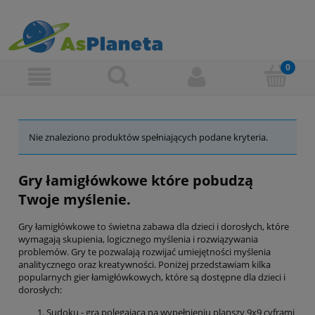
Nie znaleziono produktów spełniających podane kryteria.
Gry łamigłówkowe które pobudzą
Twoje myślenie.
Gry łamigłówkowe to świetna zabawa dla dzieci i dorosłych, które
wymagają skupienia, logicznego myślenia i rozwiązywania
problemów. Gry te pozwalają rozwijać umiejętności myślenia
analitycznego oraz kreatywności. Poniżej przedstawiam kilka
popularnych gier łamigłówkowych, które są dostępne dla dzieci i
dorosłych:
Sudoku - gra polegająca na wypełnieniu planszy 9x9 cyframi