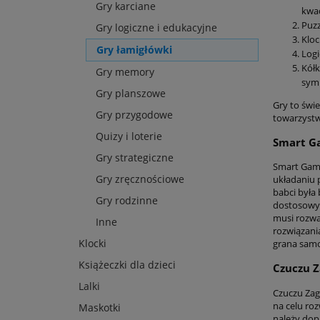
Gry karciane
kwad
Puzz
Gry logiczne i edukacyjne
Kloc
Gry łamigłówki
Logi
Kółk
Gry memory
symb
Gry planszowe
Gry to świ
Gry przygodowe
towarzystw
Quizy i loterie
Smart G
Gry strategiczne
Smart Game
Gry zręcznościowe
układaniu 
babci była
Gry rodzinne
dostosowyw
musi rozwa
Inne
rozwiązani
Klocki
grana samod
Książeczki dla dzieci
Czuczu Z
Lalki
Czuczu Zaga
na celu roz
Maskotki
należy dop