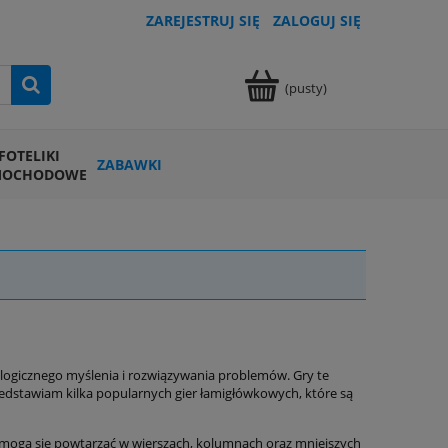
ZAREJESTRUJ SIĘ
ZALOGUJ SIĘ
(pusty)
FOTELIKI
ZABAWKI
MOCHODOWE
 logicznego myślenia i rozwiązywania problemów. Gry te
zedstawiam kilka popularnych gier łamigłówkowych, które są
ie mogą się powtarzać w wierszach, kolumnach oraz mniejszych