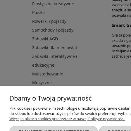
Plastyczne kreatywne
zwierzęcia
znajduje s
Puzzle
pozwala na
Rowerki i pojazdy
Smart G
Samochody i pojazdy
Gra ta pole
Zabawki AGD
składa się
uważnie pr
Zabawki dla niemowląt
rozwijanie
zachęca je
Zabawki interaktywne i
edukacyjne
Majsterkowanie
Muzyczne
Dbamy o Twoją prywatność
Pliki cookies i pokrewne im technologie umożliwiają poprawne działa
Przydatne linki
Warunki z
do sklepu lub dostosować użycie plików do swoich preferencji, wybiera
Więcej o plikach cookies przeczytasz w naszej Polityce prywatności.
Nowości
Regulaminy
Promocje
Zwroty i re