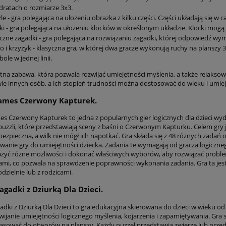
ratach o rozmiarze 3x3.
le - gra polegająca na ułożeniu obrazka z kilku części. Części układają się w c
ki - gra polegająca na ułożeniu klocków w określonym układzie. Klocki mogą m
czne zagadki - gra polegająca na rozwiązaniu zagadki, której odpowiedź wym
o i krzyżyk - klasyczna gra, w której dwa gracze wykonują ruchy na planszy 
ole w jednej linii.
etna zabawa, która pozwala rozwijać umiejętności myślenia, a także relakso
ie innych osób, a ich stopień trudności można dostosować do wieku i umiej
ames Czerwony Kapturek.
s Czerwony Kapturek to jedna z popularnych gier logicznych dla dzieci wyd
puzzli, które przedstawiają sceny z baśni o Czerwonym Kapturku. Celem gry 
 bezpieczna, a wilk nie mógł ich napotkać. Gra składa się z 48 różnych zada
anie gry do umiejętności dziecka. Zadania te wymagają od gracza logiczne
żyć różne możliwości i dokonać właściwych wyborów, aby rozwiązać problem.
ami, co pozwala na sprawdzenie poprawności wykonania zadania. Gra ta jest 
zielnie lub z rodzicami.
agadki z Dziurką Dla Dzieci.
dki z Dziurką Dla Dzieci to gra edukacyjna skierowana do dzieci w wieku od 3
wijanie umiejętności logicznego myślenia, kojarzenia i zapamiętywania. Gra s
asować do otworów na planszy. Każdy puzzel przedstawia zwierzę lub prze