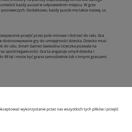
by umieścić każdy puzzel w odpowiednim miejscu. W grze
ści poznawczych. Dodatkowo, każdy puzzle ma także nazwę, co
bezpiecznie przejść przez pole minowe i dotrzeć do celu. Gra
we dostosowywanie gry do umiejętności dziecka. Dziecko musi
ek do celu. Smart Games Gwiezdna Ucieczka pozwala na
az spostrzegawczości. Gra ta angażuje umysł dziecka i
o 99 lat i może być grana samodzielnie lub z innymi graczami.
kceptować wykorzystanie przez nas wszystkich tych plików i przejść
Informacje o sklepie
O firmie
Odbiory osobiste