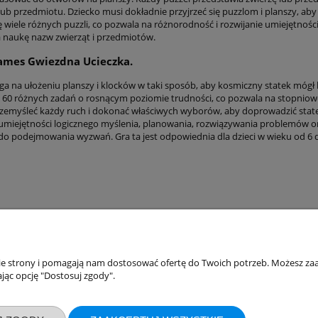
 lub przedmiotu. Dziecko musi dokładnie przyjrzeć się puzzlom i planszy, a
ię wiele różnych puzzli, co pozwala na różnorodność i rozwijanie umiejętno
 naukę nazw zwierząt i przedmiotów.
ames Gwiezdna Ucieczka.
ga na ułożeniu planszy i klocków w taki sposób, aby kosmiczny statek mógł 
 z 60 różnych zadań o rosnącym poziomie trudności, co pozwala na stopnio
zemyśleć każdy ruch i dokonać właściwych wyborów, aby doprowadzić stat
 umiejętności logicznego myślenia, planowania, rozwiązywania problemów or
 do podejmowania wyzwań. Gra ta jest odpowiednia dla dzieci w wieku od 6 d
nie strony i pomagają nam dostosować ofertę do Twoich potrzeb. Możesz zaa
akupów
Moje konto
jąc opcję "Dostosuj zgody".
Twoje zamówienia
klamacje
Ustawienia konta