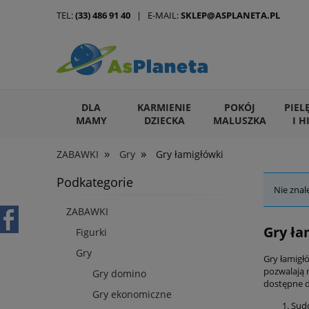
TEL:
(33) 486 91 40
| E-MAIL:
SKLEP@ASPLANETA.PL
DLA
KARMIENIE
POKÓJ
PIEL
MAMY
DZIECKA
MALUSZKA
I H
»
»
ZABAWKI
Gry
Gry łamigłówki
ARTYKUŁY DLA ZWIERZĄT
Podkategorie
Nie znal
ZABAWKI
Gry ła
Figurki
Gry
Gry łamigł
pozwalają 
Gry domino
dostępne dl
Gry ekonomiczne
Sudo