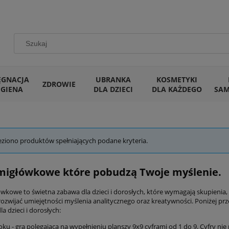
ĘGNACJA
UBRANKA
KOSMETYKI
ZDROWIE
IGIENA
DLA DZIECI
DLA KAŻDEGO
SA
eziono produktów spełniających podane kryteria.
migłówkowe które pobudzą Twoje myślenie.
ówkowe to świetna zabawa dla dzieci i dorosłych, które wymagają skupienia,
rozwijać umiejętności myślenia analitycznego oraz kreatywności. Poniżej pr
a dzieci i dorosłych:
ku - gra polegająca na wypełnieniu planszy 9x9 cyframi od 1 do 9. Cyfry n