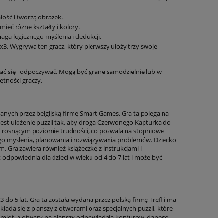
ałość i tworzą obrazek.
ieć różne kształty i kolory.
aga logicznego myślenia i dedukcji.
3x3. Wygrywa ten gracz, który pierwszy ułoży trzy swoje
wać się i odpoczywać. Mogą być grane samodzielnie lub w
ętności graczy.
anych przez belgijską firmę Smart Games. Gra ta polega na
jest ułożenie puzzli tak, aby droga Czerwonego Kapturka do
ń o rosnącym poziomie trudności, co pozwala na stopniowe
go myślenia, planowania i rozwiązywania problemów. Dziecko
 Gra zawiera również książeczkę z instrukcjami i
odpowiednia dla dzieci w wieku od 4 do 7 lat i może być
 do 5 lat. Gra ta została wydana przez polską firmę Trefl i ma
kłada się z planszy z otworami oraz specjalnych puzzli, które
dmiot, a otwory na planszy odpowiadają konturowi danego