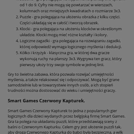
od 1 do 9. Cyfry nie mogą się powtarzać w wierszach,
kolumnach oraz mniejszych kwadratach o rozmiarze 3x3.
Puzzle - gra polegająca na ułożeniu obrazka z kilku części.
Części układają się w całość i tworzą obrazek.
Klocki - gra polegająca na ułożeniu klocków w określonym
układzie. Klocki mogą mieć różne kształty i kolory.
Logiczne zagadki - gra polegająca na rozwiązaniu zagadki,
której odpowiedź wymaga logicznego myślenia i dedukcji.
Kółko i krzyżyk - klasyczna gra, w której dwa gracze
wykonują ruchy na planszy 3x3. Wygrywa ten gracz, który
pierwszy ułoży trzy swoje symbole w jednej linii.
Gry to świetna zabawa, która pozwala rozwijać umiejętności
myślenia, a także relaksować się i odpoczywać. Mogą być grane
samodzielnie lub w towarzystwie innych osób, a ich stopień
trudności można dostosować do wieku i umiejętności graczy.
Smart Games Czerwony Kapturek.
Smart Games Czerwony Kapturek to jedna z popularnych gier
logicznych dla dzieci wydanych przez belgijską firmę Smart Games.
Gra ta polega na układaniu puzzli, które przedstawiają sceny z
baśni o Czerwonym Kapturku. Celem gry jest ułożenie puzzli tak,
aby droga Czerwonego Kapturka do babci była bezpieczna, a wilk