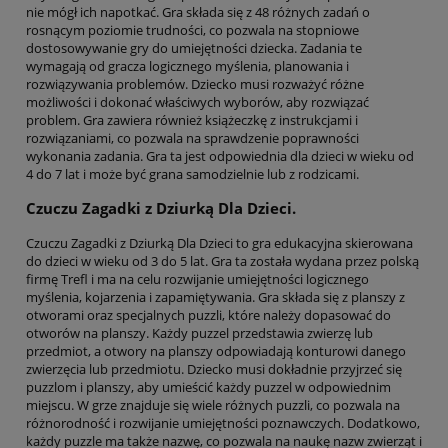
nie mógł ich napotkać. Gra składa się z 48 różnych zadań o
rosnącym poziomie trudności, co pozwala na stopniowe
dostosowywanie gry do umiejętności dziecka. Zadania te
wymagają od gracza logicznego myślenia, planowania i
rozwiązywania problemów. Dziecko musi rozważyć różne
możliwości i dokonać właściwych wyborów, aby rozwiązać
problem. Gra zawiera również książeczkę z instrukcjami i
rozwiązaniami, co pozwala na sprawdzenie poprawności
wykonania zadania. Gra ta jest odpowiednia dla dzieci w wieku od
4 do 7 lat i może być grana samodzielnie lub z rodzicami.
Czuczu Zagadki z Dziurką Dla Dzieci.
Czuczu Zagadki z Dziurką Dla Dzieci to gra edukacyjna skierowana
do dzieci w wieku od 3 do 5 lat. Gra ta została wydana przez polską
firmę Trefl i ma na celu rozwijanie umiejętności logicznego
myślenia, kojarzenia i zapamiętywania. Gra składa się z planszy z
otworami oraz specjalnych puzzli, które należy dopasować do
otworów na planszy. Każdy puzzel przedstawia zwierzę lub
przedmiot, a otwory na planszy odpowiadają konturowi danego
zwierzęcia lub przedmiotu. Dziecko musi dokładnie przyjrzeć się
puzzlom i planszy, aby umieścić każdy puzzel w odpowiednim
miejscu. W grze znajduje się wiele różnych puzzli, co pozwala na
różnorodność i rozwijanie umiejętności poznawczych. Dodatkowo,
każdy puzzle ma także nazwę, co pozwala na naukę nazw zwierząt i