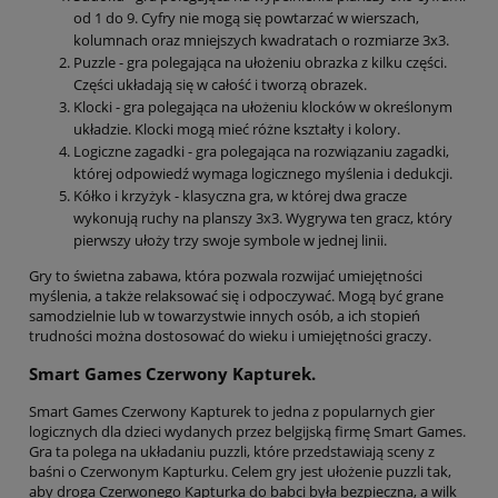
od 1 do 9. Cyfry nie mogą się powtarzać w wierszach,
kolumnach oraz mniejszych kwadratach o rozmiarze 3x3.
Puzzle - gra polegająca na ułożeniu obrazka z kilku części.
Części układają się w całość i tworzą obrazek.
Klocki - gra polegająca na ułożeniu klocków w określonym
układzie. Klocki mogą mieć różne kształty i kolory.
Logiczne zagadki - gra polegająca na rozwiązaniu zagadki,
której odpowiedź wymaga logicznego myślenia i dedukcji.
Kółko i krzyżyk - klasyczna gra, w której dwa gracze
wykonują ruchy na planszy 3x3. Wygrywa ten gracz, który
pierwszy ułoży trzy swoje symbole w jednej linii.
Gry to świetna zabawa, która pozwala rozwijać umiejętności
myślenia, a także relaksować się i odpoczywać. Mogą być grane
samodzielnie lub w towarzystwie innych osób, a ich stopień
trudności można dostosować do wieku i umiejętności graczy.
Smart Games Czerwony Kapturek.
Smart Games Czerwony Kapturek to jedna z popularnych gier
logicznych dla dzieci wydanych przez belgijską firmę Smart Games.
Gra ta polega na układaniu puzzli, które przedstawiają sceny z
baśni o Czerwonym Kapturku. Celem gry jest ułożenie puzzli tak,
aby droga Czerwonego Kapturka do babci była bezpieczna, a wilk