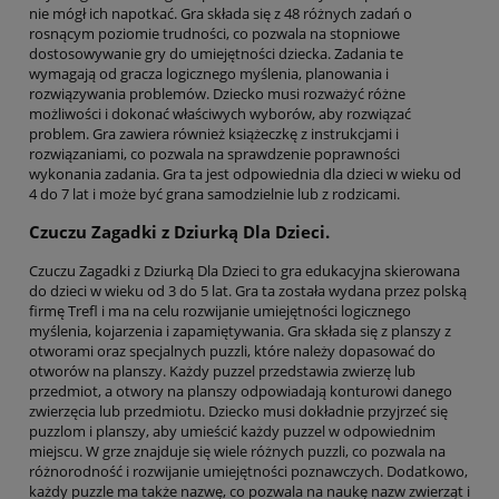
nie mógł ich napotkać. Gra składa się z 48 różnych zadań o
rosnącym poziomie trudności, co pozwala na stopniowe
dostosowywanie gry do umiejętności dziecka. Zadania te
wymagają od gracza logicznego myślenia, planowania i
rozwiązywania problemów. Dziecko musi rozważyć różne
możliwości i dokonać właściwych wyborów, aby rozwiązać
problem. Gra zawiera również książeczkę z instrukcjami i
rozwiązaniami, co pozwala na sprawdzenie poprawności
wykonania zadania. Gra ta jest odpowiednia dla dzieci w wieku od
4 do 7 lat i może być grana samodzielnie lub z rodzicami.
Czuczu Zagadki z Dziurką Dla Dzieci.
Czuczu Zagadki z Dziurką Dla Dzieci to gra edukacyjna skierowana
do dzieci w wieku od 3 do 5 lat. Gra ta została wydana przez polską
firmę Trefl i ma na celu rozwijanie umiejętności logicznego
myślenia, kojarzenia i zapamiętywania. Gra składa się z planszy z
otworami oraz specjalnych puzzli, które należy dopasować do
otworów na planszy. Każdy puzzel przedstawia zwierzę lub
przedmiot, a otwory na planszy odpowiadają konturowi danego
zwierzęcia lub przedmiotu. Dziecko musi dokładnie przyjrzeć się
puzzlom i planszy, aby umieścić każdy puzzel w odpowiednim
miejscu. W grze znajduje się wiele różnych puzzli, co pozwala na
różnorodność i rozwijanie umiejętności poznawczych. Dodatkowo,
każdy puzzle ma także nazwę, co pozwala na naukę nazw zwierząt i