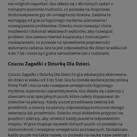
nie mógł ich napotkać. Gra składa się z 48 różnych zadań o
rosnącym poziomie trudności, co pozwala na stopniowe
dostosowywanie gry do umiejętności dziecka. Zadania te
wymagają od gracza logicznego myślenia, planowania i
rozwiązywania problemów. Dziecko musi rozważyć różne
możliwości i dokonać właściwych wyborów, aby rozwiązać
problem. Gra zawiera również książeczkę z instrukcjami i
rozwiązaniami, co pozwala na sprawdzenie poprawności
wykonania zadania. Gra ta jest odpowiednia dla dzieci w wieku od
4 do 7 lat i może być grana samodzielnie lub z rodzicami.
Czuczu Zagadki z Dziurką Dla Dzieci.
Czuczu Zagadki z Dziurką Dla Dzieci to gra edukacyjna skierowana
do dzieci w wieku od 3 do 5 lat. Gra ta została wydana przez polską
firmę Trefl i ma na celu rozwijanie umiejętności logicznego
myślenia, kojarzenia i zapamiętywania. Gra składa się z planszy z
otworami oraz specjalnych puzzli, które należy dopasować do
otworów na planszy. Każdy puzzel przedstawia zwierzę lub
przedmiot, a otwory na planszy odpowiadają konturowi danego
zwierzęcia lub przedmiotu. Dziecko musi dokładnie przyjrzeć się
puzzlom i planszy, aby umieścić każdy puzzel w odpowiednim
miejscu. W grze znajduje się wiele różnych puzzli, co pozwala na
różnorodność i rozwijanie umiejętności poznawczych. Dodatkowo,
każdy puzzle ma także nazwę, co pozwala na naukę nazw zwierząt i