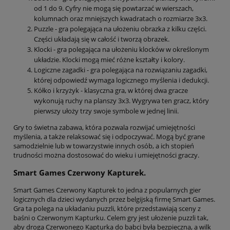
od 1 do 9. Cyfry nie mogą się powtarzać w wierszach,
kolumnach oraz mniejszych kwadratach o rozmiarze 3x3.
Puzzle - gra polegająca na ułożeniu obrazka z kilku części.
Części układają się w całość i tworzą obrazek.
Klocki - gra polegająca na ułożeniu klocków w określonym
układzie. Klocki mogą mieć różne kształty i kolory.
Logiczne zagadki - gra polegająca na rozwiązaniu zagadki,
której odpowiedź wymaga logicznego myślenia i dedukcji.
Kółko i krzyżyk - klasyczna gra, w której dwa gracze
wykonują ruchy na planszy 3x3. Wygrywa ten gracz, który
pierwszy ułoży trzy swoje symbole w jednej linii.
Gry to świetna zabawa, która pozwala rozwijać umiejętności
myślenia, a także relaksować się i odpoczywać. Mogą być grane
samodzielnie lub w towarzystwie innych osób, a ich stopień
trudności można dostosować do wieku i umiejętności graczy.
Smart Games Czerwony Kapturek.
Smart Games Czerwony Kapturek to jedna z popularnych gier
logicznych dla dzieci wydanych przez belgijską firmę Smart Games.
Gra ta polega na układaniu puzzli, które przedstawiają sceny z
baśni o Czerwonym Kapturku. Celem gry jest ułożenie puzzli tak,
aby droga Czerwonego Kapturka do babci była bezpieczna, a wilk