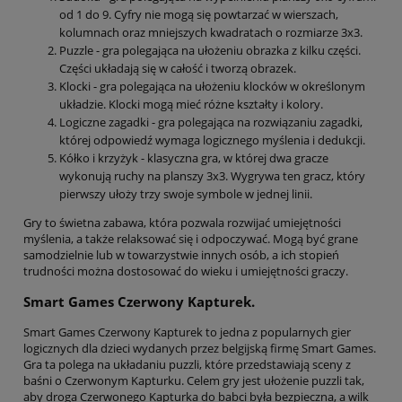
od 1 do 9. Cyfry nie mogą się powtarzać w wierszach,
kolumnach oraz mniejszych kwadratach o rozmiarze 3x3.
Puzzle - gra polegająca na ułożeniu obrazka z kilku części.
Części układają się w całość i tworzą obrazek.
Klocki - gra polegająca na ułożeniu klocków w określonym
układzie. Klocki mogą mieć różne kształty i kolory.
Logiczne zagadki - gra polegająca na rozwiązaniu zagadki,
której odpowiedź wymaga logicznego myślenia i dedukcji.
Kółko i krzyżyk - klasyczna gra, w której dwa gracze
wykonują ruchy na planszy 3x3. Wygrywa ten gracz, który
pierwszy ułoży trzy swoje symbole w jednej linii.
Gry to świetna zabawa, która pozwala rozwijać umiejętności
myślenia, a także relaksować się i odpoczywać. Mogą być grane
samodzielnie lub w towarzystwie innych osób, a ich stopień
trudności można dostosować do wieku i umiejętności graczy.
Smart Games Czerwony Kapturek.
Smart Games Czerwony Kapturek to jedna z popularnych gier
logicznych dla dzieci wydanych przez belgijską firmę Smart Games.
Gra ta polega na układaniu puzzli, które przedstawiają sceny z
baśni o Czerwonym Kapturku. Celem gry jest ułożenie puzzli tak,
aby droga Czerwonego Kapturka do babci była bezpieczna, a wilk