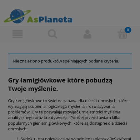
Nie znaleziono produktów spełniających podane kryteria.
Gry łamigłówkowe które pobudzą
Twoje myślenie.
Gry łamigłówkowe to świetna zabawa dla dzieci i dorosłych, które
wymagają skupienia, logicznego myślenia i rozwiązywania
problemów. Gry te pozwalają rozwijać umiejętności myślenia
analitycznego oraz kreatywności. Poniżej przedstawiam kilka
popularnych gier łamigłówkowych, które są dostępne dla dzieci i
dorosłych:
Sudoku - gra polegająca na wypełnieniu planszy 9x9 cyframi