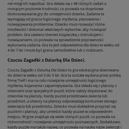
nie mógł ich napotkać. Gra składa się z 48 różnych zadań o
rosnącym poziomie trudności, co pozwala na stopniowe
dostosowywanie gry do umiejętności dziecka. Zadania te
wymagają od gracza logicznego myślenia, planowania i
rozwiązywania problemów. Dziecko musi rozważyć różne
możliwości i dokonać właściwych wyborów, aby rozwiązać
problem. Gra zawiera również książeczkę z instrukcjami i
rozwiązaniami, co pozwala na sprawdzenie poprawności
wykonania zadania. Gra ta jest odpowiednia dla dzieci w wieku od
4 do 7 lat i może być grana samodzielnie lub z rodzicami.
Czuczu Zagadki z Dziurką Dla Dzieci.
Czuczu Zagadki z Dziurką Dla Dzieci to gra edukacyjna skierowana
do dzieci w wieku od 3 do 5 lat. Gra ta została wydana przez polską
firmę Trefl i ma na celu rozwijanie umiejętności logicznego
myślenia, kojarzenia i zapamiętywania. Gra składa się z planszy z
otworami oraz specjalnych puzzli, które należy dopasować do
otworów na planszy. Każdy puzzel przedstawia zwierzę lub
przedmiot, a otwory na planszy odpowiadają konturowi danego
zwierzęcia lub przedmiotu. Dziecko musi dokładnie przyjrzeć się
puzzlom i planszy, aby umieścić każdy puzzel w odpowiednim
miejscu. W grze znajduje się wiele różnych puzzli, co pozwala na
różnorodność i rozwijanie umiejętności poznawczych. Dodatkowo,
każdy puzzle ma także nazwę, co pozwala na naukę nazw zwierząt i