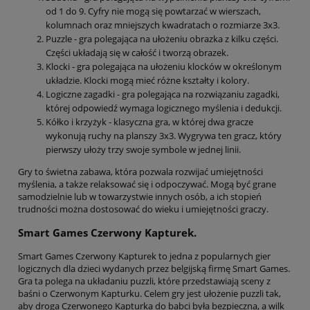
od 1 do 9. Cyfry nie mogą się powtarzać w wierszach,
kolumnach oraz mniejszych kwadratach o rozmiarze 3x3.
Puzzle - gra polegająca na ułożeniu obrazka z kilku części.
Części układają się w całość i tworzą obrazek.
Klocki - gra polegająca na ułożeniu klocków w określonym
układzie. Klocki mogą mieć różne kształty i kolory.
Logiczne zagadki - gra polegająca na rozwiązaniu zagadki,
której odpowiedź wymaga logicznego myślenia i dedukcji.
Kółko i krzyżyk - klasyczna gra, w której dwa gracze
wykonują ruchy na planszy 3x3. Wygrywa ten gracz, który
pierwszy ułoży trzy swoje symbole w jednej linii.
Gry to świetna zabawa, która pozwala rozwijać umiejętności
myślenia, a także relaksować się i odpoczywać. Mogą być grane
samodzielnie lub w towarzystwie innych osób, a ich stopień
trudności można dostosować do wieku i umiejętności graczy.
Smart Games Czerwony Kapturek.
Smart Games Czerwony Kapturek to jedna z popularnych gier
logicznych dla dzieci wydanych przez belgijską firmę Smart Games.
Gra ta polega na układaniu puzzli, które przedstawiają sceny z
baśni o Czerwonym Kapturku. Celem gry jest ułożenie puzzli tak,
aby droga Czerwonego Kapturka do babci była bezpieczna, a wilk