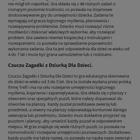
nie mógł ich napotkać. Gra składa się z 48 różnych zadań o
rosnącym poziomie trudności, co pozwala na stopniowe
dostosowywanie gry do umiejętności dziecka. Zadania te
wymagają od gracza logicznego myślenia, planowania i
rozwiązywania problemów. Dziecko musi rozważyć różne
możliwości i dokonać właściwych wyborów, aby rozwiązać
problem. Gra zawiera również książeczkę z instrukcjami i
rozwiązaniami, co pozwala na sprawdzenie poprawności
wykonania zadania. Gra ta jest odpowiednia dla dzieci w wieku od
4 do 7 lat i może być grana samodzielnie lub z rodzicami.
Czuczu Zagadki z Dziurką Dla Dzieci.
Czuczu Zagadki z Dziurką Dla Dzieci to gra edukacyjna skierowana
do dzieci w wieku od 3 do 5 lat. Gra ta została wydana przez polską
firmę Trefl i ma na celu rozwijanie umiejętności logicznego
myślenia, kojarzenia i zapamiętywania. Gra składa się z planszy z
otworami oraz specjalnych puzzli, które należy dopasować do
otworów na planszy. Każdy puzzel przedstawia zwierzę lub
przedmiot, a otwory na planszy odpowiadają konturowi danego
zwierzęcia lub przedmiotu. Dziecko musi dokładnie przyjrzeć się
puzzlom i planszy, aby umieścić każdy puzzel w odpowiednim
miejscu. W grze znajduje się wiele różnych puzzli, co pozwala na
różnorodność i rozwijanie umiejętności poznawczych. Dodatkowo,
każdy puzzle ma także nazwę, co pozwala na naukę nazw zwierząt i