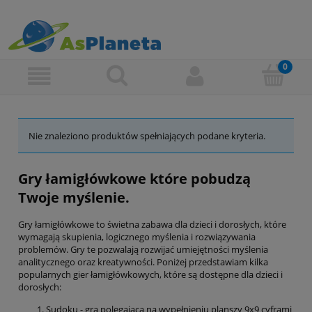
Nie znaleziono produktów spełniających podane kryteria.
Gry łamigłówkowe które pobudzą
Twoje myślenie.
Gry łamigłówkowe to świetna zabawa dla dzieci i dorosłych, które
wymagają skupienia, logicznego myślenia i rozwiązywania
problemów. Gry te pozwalają rozwijać umiejętności myślenia
analitycznego oraz kreatywności. Poniżej przedstawiam kilka
popularnych gier łamigłówkowych, które są dostępne dla dzieci i
dorosłych:
Sudoku - gra polegająca na wypełnieniu planszy 9x9 cyframi