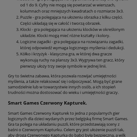
od 1 do 9. Cyfry nie mogą się powtarzać w wierszach,
kolumnach oraz mniejszych kwadratach o rozmiarze 3x3.
Puzzle - gra polegająca na ułożeniu obrazka z kilku części.
Części układają się w całość i tworzą obrazek.
Klocki - gra polegająca na ułożeniu klocków w określonym
układzie. Klocki mogą mieć różne kształty i kolory.
Logiczne zagadki - gra polegająca na rozwiązaniu zagadki,
której odpowiedź wymaga logicznego myślenia i dedukcji.
Kółko i krzyżyk - klasyczna gra, w której dwa gracze
wykonują ruchy na planszy 3x3. Wygrywa ten gracz, który
pierwszy ułoży trzy swoje symbole w jednej linii.
Gry to świetna zabawa, która pozwala rozwijać umiejętności
myślenia, a także relaksować się i odpoczywać. Mogą być grane
samodzielnie lub w towarzystwie innych osób, a ich stopień
trudności można dostosować do wieku i umiejętności graczy.
Smart Games Czerwony Kapturek.
Smart Games Czerwony Kapturek to jedna z popularnych gier
logicznych dla dzieci wydanych przez belgijską firmę Smart Games.
Gra ta polega na układaniu puzzli, które przedstawiają sceny z
baśni o Czerwonym Kapturku. Celem gry jest ułożenie puzzli tak,
aby droga Czerwonego Kapturka do babci była bezpieczna, a wilk