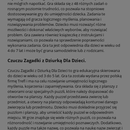
nie mógł ich napotkać. Gra składa się z 48 różnych zadań o
rosnącym poziomie trudności, co pozwala na stopniowe
dostosowywanie gry do umiejętności dziecka. Zadania te
wymagają od gracza logicznego myślenia, planowania i
rozwiązywania problemów. Dziecko musi rozważyć różne
możliwości i dokonać właściwych wyborów, aby rozwiązać
problem. Gra zawiera również książeczkę z instrukcjami i
rozwiązaniami, co pozwala na sprawdzenie poprawności
wykonania zadania. Gra ta jest odpowiednia dla dzieci w wieku od
4 do 7 lat i może być grana samodzielnie lub z rodzicami.
Czuczu Zagadki z Dziurką Dla Dzieci.
Czuczu Zagadki z Dziurką Dla Dzieci to gra edukacyjna skierowana
do dzieci w wieku od 3 do 5 lat. Gra ta została wydana przez polską
firmę Trefl i ma na celu rozwijanie umiejętności logicznego
myślenia, kojarzenia i zapamiętywania. Gra składa się z planszy z
otworami oraz specjalnych puzzli, które należy dopasować do
otworów na planszy. Każdy puzzel przedstawia zwierzę lub
przedmiot, a otwory na planszy odpowiadają konturowi danego
zwierzęcia lub przedmiotu. Dziecko musi dokładnie przyjrzeć się
puzzlom i planszy, aby umieścić każdy puzzel w odpowiednim
miejscu. W grze znajduje się wiele różnych puzzli, co pozwala na
różnorodność i rozwijanie umiejętności poznawczych. Dodatkowo,
każdy puzzle ma także nazwę, co pozwala na naukę nazw zwierząt i