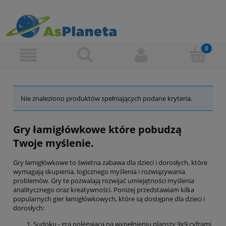
Nie znaleziono produktów spełniających podane kryteria.
Gry łamigłówkowe które pobudzą
Twoje myślenie.
Gry łamigłówkowe to świetna zabawa dla dzieci i dorosłych, które
wymagają skupienia, logicznego myślenia i rozwiązywania
problemów. Gry te pozwalają rozwijać umiejętności myślenia
analitycznego oraz kreatywności. Poniżej przedstawiam kilka
popularnych gier łamigłówkowych, które są dostępne dla dzieci i
dorosłych:
Sudoku - gra polegająca na wypełnieniu planszy 9x9 cyframi