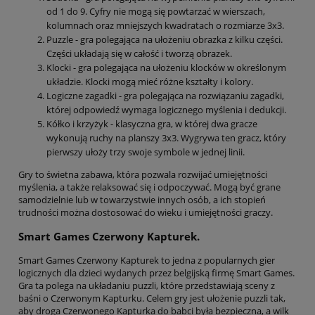
od 1 do 9. Cyfry nie mogą się powtarzać w wierszach,
kolumnach oraz mniejszych kwadratach o rozmiarze 3x3.
Puzzle - gra polegająca na ułożeniu obrazka z kilku części.
Części układają się w całość i tworzą obrazek.
Klocki - gra polegająca na ułożeniu klocków w określonym
układzie. Klocki mogą mieć różne kształty i kolory.
Logiczne zagadki - gra polegająca na rozwiązaniu zagadki,
której odpowiedź wymaga logicznego myślenia i dedukcji.
Kółko i krzyżyk - klasyczna gra, w której dwa gracze
wykonują ruchy na planszy 3x3. Wygrywa ten gracz, który
pierwszy ułoży trzy swoje symbole w jednej linii.
Gry to świetna zabawa, która pozwala rozwijać umiejętności
myślenia, a także relaksować się i odpoczywać. Mogą być grane
samodzielnie lub w towarzystwie innych osób, a ich stopień
trudności można dostosować do wieku i umiejętności graczy.
Smart Games Czerwony Kapturek.
Smart Games Czerwony Kapturek to jedna z popularnych gier
logicznych dla dzieci wydanych przez belgijską firmę Smart Games.
Gra ta polega na układaniu puzzli, które przedstawiają sceny z
baśni o Czerwonym Kapturku. Celem gry jest ułożenie puzzli tak,
aby droga Czerwonego Kapturka do babci była bezpieczna, a wilk