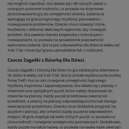
nie mógł ich napotkać. Gra składa się z 48 różnych zadań o
rosnącym poziomie trudności, co pozwala na stopniowe
dostosowywanie gry do umiejętności dziecka. Zadania te
wymagają od gracza logicznego myślenia, planowania i
rozwiązywania problemów. Dziecko musi rozważyć różne
możliwości i dokonać właściwych wyborów, aby rozwiązać
problem. Gra zawiera również książeczkę z instrukcjami i
rozwiązaniami, co pozwala na sprawdzenie poprawności
wykonania zadania. Gra ta jest odpowiednia dla dzieci w wieku od
4 do 7 lat i może być grana samodzielnie lub z rodzicami.
Czuczu Zagadki z Dziurką Dla Dzieci.
Czuczu Zagadki z Dziurką Dla Dzieci to gra edukacyjna skierowana
do dzieci w wieku od 3 do 5 lat. Gra ta została wydana przez polską
firmę Trefl i ma na celu rozwijanie umiejętności logicznego
myślenia, kojarzenia i zapamiętywania. Gra składa się z planszy z
otworami oraz specjalnych puzzli, które należy dopasować do
otworów na planszy. Każdy puzzel przedstawia zwierzę lub
przedmiot, a otwory na planszy odpowiadają konturowi danego
zwierzęcia lub przedmiotu. Dziecko musi dokładnie przyjrzeć się
puzzlom i planszy, aby umieścić każdy puzzel w odpowiednim
miejscu. W grze znajduje się wiele różnych puzzli, co pozwala na
różnorodność i rozwijanie umiejętności poznawczych. Dodatkowo,
każdy puzzle ma także nazwę, co pozwala na naukę nazw zwierząt i