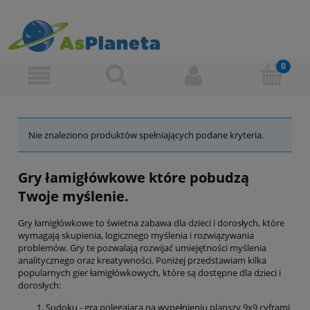
Nie znaleziono produktów spełniających podane kryteria.
Gry łamigłówkowe które pobudzą
Twoje myślenie.
Gry łamigłówkowe to świetna zabawa dla dzieci i dorosłych, które
wymagają skupienia, logicznego myślenia i rozwiązywania
problemów. Gry te pozwalają rozwijać umiejętności myślenia
analitycznego oraz kreatywności. Poniżej przedstawiam kilka
popularnych gier łamigłówkowych, które są dostępne dla dzieci i
dorosłych:
Sudoku - gra polegająca na wypełnieniu planszy 9x9 cyframi