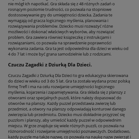
nie mógł ich napotkać. Gra składa się z 48 różnych zadań o
rosnącym poziomie trudności, co pozwala na stopniowe
dostosowywanie gry do umiejętności dziecka. Zadania te
wymagają od gracza logicznego myślenia, planowania i
rozwiązywania problemów. Dziecko musi rozważyć różne
możliwości i dokonać właściwych wyborów, aby rozwiązać
problem. Gra zawiera również książeczkę z instrukcjami i
rozwiązaniami, co pozwala na sprawdzenie poprawności
wykonania zadania. Gra ta jest odpowiednia dla dzieci w wieku od
4 do 7 lat i może być grana samodzielnie lub z rodzicami.
Czuczu Zagadki z Dziurką Dla Dzieci.
Czuczu Zagadki z Dziurką Dla Dzieci to gra edukacyjna skierowana
do dzieci w wieku od 3 do 5 lat. Gra ta została wydana przez polską
firmę Trefl i ma na celu rozwijanie umiejętności logicznego
myślenia, kojarzenia i zapamiętywania. Gra składa się z planszy z
otworami oraz specjalnych puzzli, które należy dopasować do
otworów na planszy. Każdy puzzel przedstawia zwierzę lub
przedmiot, a otwory na planszy odpowiadają konturowi danego
zwierzęcia lub przedmiotu. Dziecko musi dokładnie przyjrzeć się
puzzlom i planszy, aby umieścić każdy puzzel w odpowiednim
miejscu. W grze znajduje się wiele różnych puzzli, co pozwala na
różnorodność i rozwijanie umiejętności poznawczych. Dodatkowo,
każdy puzzle ma także nazwę, co pozwala na naukę nazw zwierząt i