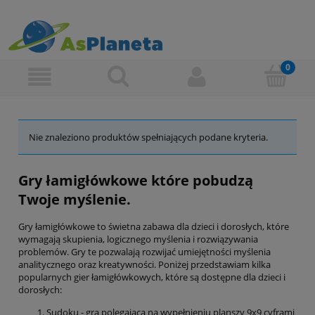
Nie znaleziono produktów spełniających podane kryteria.
Gry łamigłówkowe które pobudzą
Twoje myślenie.
Gry łamigłówkowe to świetna zabawa dla dzieci i dorosłych, które
wymagają skupienia, logicznego myślenia i rozwiązywania
problemów. Gry te pozwalają rozwijać umiejętności myślenia
analitycznego oraz kreatywności. Poniżej przedstawiam kilka
popularnych gier łamigłówkowych, które są dostępne dla dzieci i
dorosłych:
Sudoku - gra polegająca na wypełnieniu planszy 9x9 cyframi