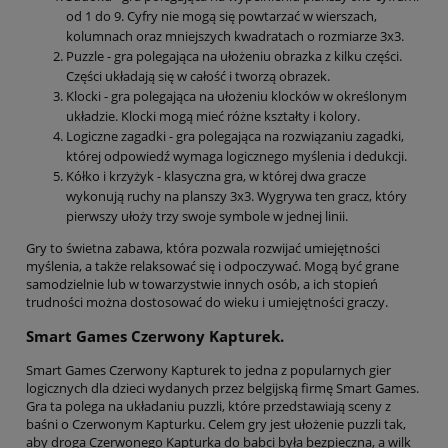
od 1 do 9. Cyfry nie mogą się powtarzać w wierszach,
kolumnach oraz mniejszych kwadratach o rozmiarze 3x3.
Puzzle - gra polegająca na ułożeniu obrazka z kilku części.
Części układają się w całość i tworzą obrazek.
Klocki - gra polegająca na ułożeniu klocków w określonym
układzie. Klocki mogą mieć różne kształty i kolory.
Logiczne zagadki - gra polegająca na rozwiązaniu zagadki,
której odpowiedź wymaga logicznego myślenia i dedukcji.
Kółko i krzyżyk - klasyczna gra, w której dwa gracze
wykonują ruchy na planszy 3x3. Wygrywa ten gracz, który
pierwszy ułoży trzy swoje symbole w jednej linii.
Gry to świetna zabawa, która pozwala rozwijać umiejętności
myślenia, a także relaksować się i odpoczywać. Mogą być grane
samodzielnie lub w towarzystwie innych osób, a ich stopień
trudności można dostosować do wieku i umiejętności graczy.
Smart Games Czerwony Kapturek.
Smart Games Czerwony Kapturek to jedna z popularnych gier
logicznych dla dzieci wydanych przez belgijską firmę Smart Games.
Gra ta polega na układaniu puzzli, które przedstawiają sceny z
baśni o Czerwonym Kapturku. Celem gry jest ułożenie puzzli tak,
aby droga Czerwonego Kapturka do babci była bezpieczna, a wilk